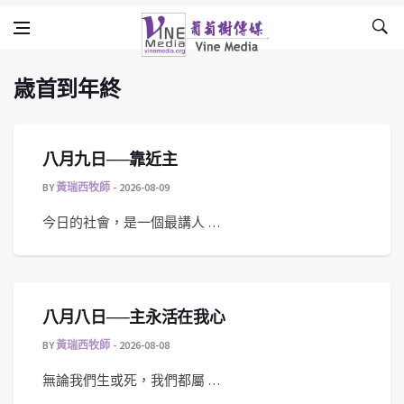
歳首到年終
Skip to content
Vine Media
葡萄樹傳媒
歳首到年終
八月九日──靠近主
BY
黃瑞西牧師
2026-08-09
今日的社會，是一個最講人 …
八月八日──主永活在我心
BY
黃瑞西牧師
2026-08-08
無論我們生或死，我們都屬 …