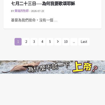
七月二十三日──為何我要歌頌耶穌
BY
黃瑞西牧師
2026-07-23
基督為我們捨命，沒有一個 …
1
2
3
4
5
10
...
Last