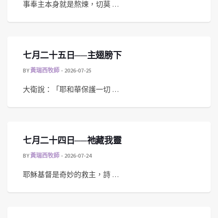
事奉主本身就是熬煉，切莫 …
七月二十五日──主翅膀下
BY
黃瑞西牧師
2026-07-25
大衛說：「耶和華保護一切 …
七月二十四日──祂藏我靈
BY
黃瑞西牧師
2026-07-24
耶穌基督是奇妙的救主，詩 …