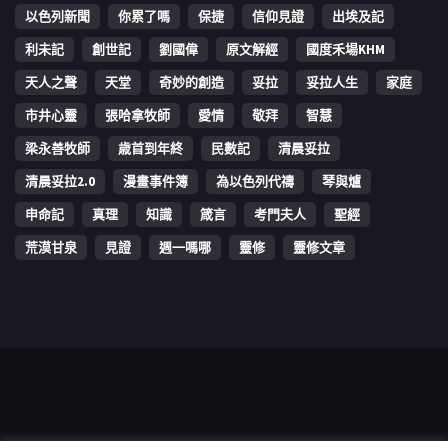
以色列新聞
你累了嗎
保捷
信仰見證
出埃及記
利未記
創世記
劉國偉
原文解經
國度禾場KHM
天人之聲
天堂
奇妙的創造
妥拉
妥拉人生
家庭
市井心靈
張哈拿牧師
愛情
敬拜
智慧
梁永善牧師
歳首到年終
民數記
清晨妥拉
清晨妥拉2.0
漫畫事件簿
為以色列代禱
琴與爐
申命記
真理
知識
箴言
考門夫人
聖經
荒漠甘泉
見證
週一嗎哪
靈修
靈修文章