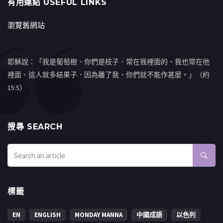
有用連結 USEFUL LINKS
瀏覽舊網站
耶穌說：「我是葡萄樹、你們是枝子．常在我裡面的、我也常在他
裡面、這人就多結果子．因為離了我、你們就不能作甚麼。」（約
15:5）
搜㝷 SEARCH
標籤
EN
ENGLISH
MONDAY MANNA
中國成語
以色列