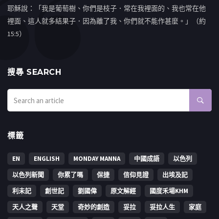
耶穌說：「我是葡萄樹、你們是枝子．常在我裡面的、我也常在他
裡面、這人就多結果子．因為離了我、你們就不能作甚麼。」（約
15:5）
搜㝷 SEARCH
標籤
EN
ENGLISH
MONDAY MANNA
中國成語
以色列
以色列新聞
你累了嗎
保捷
信仰見證
出埃及記
利未記
創世記
劉國偉
原文解經
國度禾場KHM
天人之聲
天堂
奇妙的創造
妥拉
妥拉人生
家庭