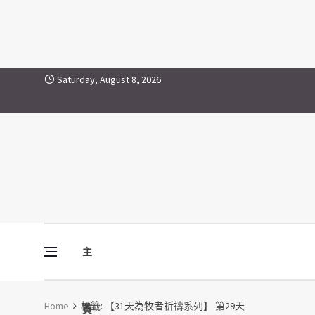
【31天為牧者祈禱系列】 第29天
Skip to content
Saturday, August 8, 2026
主
Vine Media
葡萄樹傳媒
Home
標籤:
【31天為牧者祈禱系列】 第29天
頁