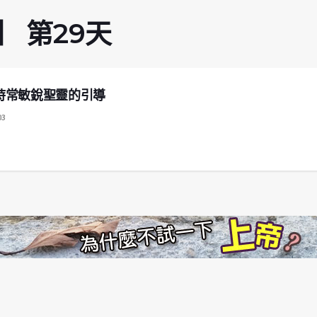
 第29天
袖時常敏銳聖靈的引導
03