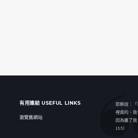
有用連結 USEFUL LINKS
耶穌說：「
裡面的、我
瀏覽舊網站
因為離了我
15:5）