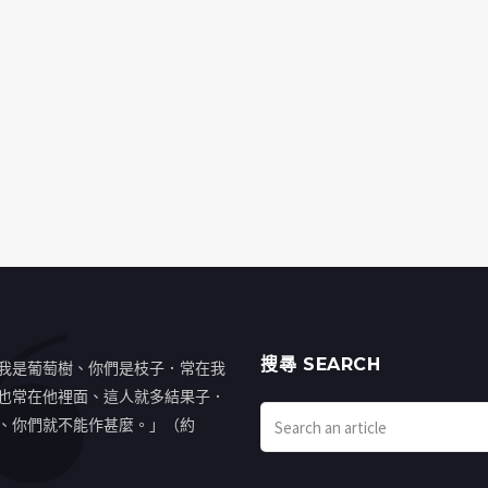
搜㝷 SEARCH
我是葡萄樹、你們是枝子．常在我
也常在他裡面、這人就多結果子．
、你們就不能作甚麼。」（約