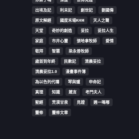
出埃及記
利未記
創世記
劉國偉
原文解經
國度禾場KHM
天人之聲
天堂
奇妙的創造
妥拉
妥拉人生
家庭
市井心靈
張哈拿牧師
愛情
敬拜
智慧
梁永善牧師
歳首到年終
民數記
清晨妥拉
清晨妥拉2.0
漫畫事件簿
為以色列代禱
琴與爐
申命記
真理
知識
箴言
考門夫人
聖經
荒漠甘泉
見證
週一嗎哪
靈修
靈修文章