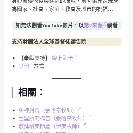
身心靈得恢復與建造的環境，­幫助弟兄姐妹成
為國家、社會、家庭、教會及城市的祝福…
如無法觀看YouTube影片，以
第2來源
觀看
支持財團法人全球基督徒禱告院
【奉獻支持】
線上刷卡
其他
方式
相關：
與神對齊（張哈拿牧師）
至聖所的禱告（張哈拿牧師）
敬拜讚美節慶（伊美牧師）