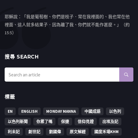
耶穌說：「我是葡萄樹、你們是枝子．常在我裡面的、我也常在他
裡面、這人就多結果子．因為離了我、你們就不能作甚麼。」（約
15:5）
搜㝷 SEARCH
標籤
EN
ENGLISH
MONDAY MANNA
中國成語
以色列
以色列新聞
你累了嗎
保捷
信仰見證
出埃及記
利未記
創世記
劉國偉
原文解經
國度禾場KHM