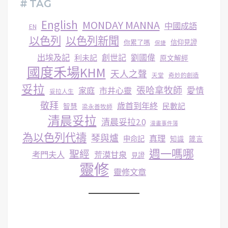
# TAG
English
MONDAY MANNA
中國成語
EN
以色列
以色列新聞
你累了嗎
信仰見證
保捷
出埃及記
創世記
劉國偉
利未記
原文解經
國度禾場KHM
天人之聲
天堂
奇妙的創造
妥拉
張哈拿牧師
家庭
市井心靈
愛情
妥拉人生
敬拜
歳首到年終
民數記
智慧
梁永善牧師
清晨妥拉
清晨妥拉2.0
漫畫事件簿
為以色列代禱
琴與爐
真理
申命記
知識
箴言
週一嗎哪
聖經
考門夫人
荒漠甘泉
見證
靈修
靈修文章