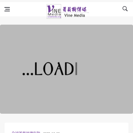
Skip to content
Vine Media
葡萄樹傳媒