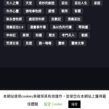
天人之聲
天堂
奇妙的創造
妥拉
妥拉人生
家庭
市井心靈
張哈拿牧師
愛情
敬拜
智慧
梁永善牧師
歳首到年終
民數記
清晨妥拉
清晨妥拉2.0
漫畫事件簿
為以色列代禱
琴與爐
申命記
真理
知識
箴言
考門夫人
聖經
荒漠甘泉
見證
週一嗎哪
靈修
靈修文章
Copyright © 2006-2026 The Vine Media Organization Limited. All
本網站使用cookies來確保其有效運作，並使您在本網站上獲得最
rights reserved.
佳體驗
設定 Cookie
接受