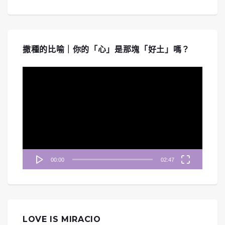
撒種的比喻｜你的「心」是那塊「好土」嗎？
視
訊
播
放
器
00:00
02:47
LOVE IS MIRACIO