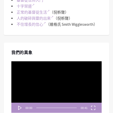
基督徒信仰入門
十字架道
正常的基督徒生活
（倪柝聲）
人的破碎與靈的出來
（倪柝聲）
不住增長的信心
（維格氏 Smith Wigglesworth）
我們的異象
視
訊
播
放
器
00:00
00:41