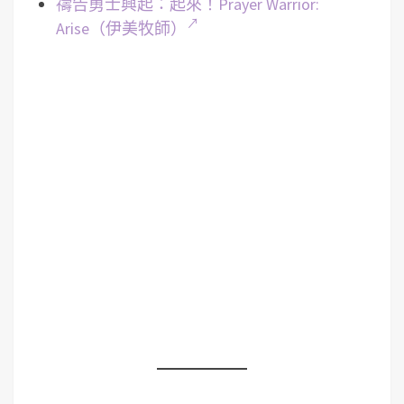
禱告勇士興起：起來！Prayer Warrior:
Arise（伊美牧師）