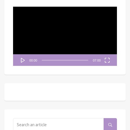
視
訊
播
放
器
00:00
07:00