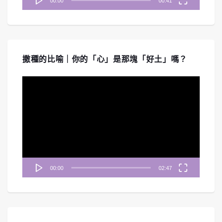
00:00
00:41
撒種的比喻｜你的「心」是那塊「好土」嗎？
視
訊
播
放
器
00:00
02:47