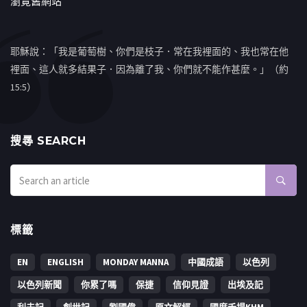
瀏覽舊網站
耶穌說：「我是葡萄樹、你們是枝子．常在我裡面的、我也常在他
裡面、這人就多結果子．因為離了我、你們就不能作甚麼。」（約
15:5）
搜㝷 SEARCH
標籤
EN
ENGLISH
MONDAY MANNA
中國成語
以色列
以色列新聞
你累了嗎
保捷
信仰見證
出埃及記