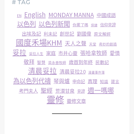
# TAG
English
MONDAY MANNA
中國成語
EN
以色列
以色列新聞
你累了嗎
信仰見證
保捷
出埃及記
創世記
劉國偉
利未記
原文解經
國度禾場KHM
天人之聲
天堂
奇妙的創造
妥拉
張哈拿牧師
家庭
市井心靈
愛情
妥拉人生
敬拜
歳首到年終
民數記
智慧
梁永善牧師
清晨妥拉
清晨妥拉2.0
漫畫事件簿
為以色列代禱
琴與爐
真理
申命記
知識
箴言
週一嗎哪
聖經
考門夫人
荒漠甘泉
見證
靈修
靈修文章