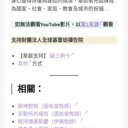
身心靈得恢復與建造的環境，­幫助弟兄姐妹成
為國家、社會、家庭、教會及城市的祝福…
如無法觀看YouTube影片，以
第2來源
觀看
支持財團法人全球基督徒禱告院
【奉獻支持】
線上刷卡
其他
方式
相關：
與神對齊（張哈拿牧師）
至聖所的禱告（張哈拿牧師）
敬拜讚美節慶（伊美牧師）