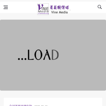
Skip to content
Vine Media
葡萄樹傳媒