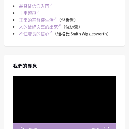
基督徒信仰入門
十字架道
正常的基督徒生活
（倪柝聲）
人的破碎與靈的出來
（倪柝聲）
不住增長的信心
（維格氏 Smith Wigglesworth）
我們的異象
視
訊
播
放
器