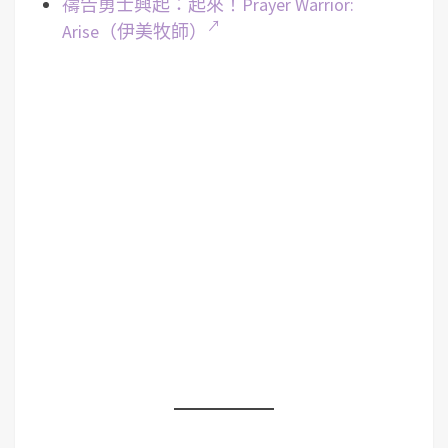
禱告勇士興起：起來！Prayer Warrior:
Arise（伊美牧師）