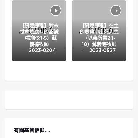
【研經課程】對末
【研經課程】在主
世危險應有的認識
的恩典中出死入生
（提後3:1-5）蘇
（以弗所書2:1-
義德牧師
10）蘇義德牧師
──2023-0204
──2023-0527
有關基督信仰….