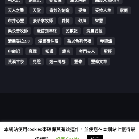
利未記
創世記
劉國偉
原文解經
國度禾場KHM
天人之聲
天堂
奇妙的創造
妥拉
妥拉人生
家庭
市井心靈
張哈拿牧師
愛情
敬拜
智慧
梁永善牧師
歳首到年終
民數記
清晨妥拉
清晨妥拉2.0
漫畫事件簿
為以色列代禱
琴與爐
申命記
真理
知識
箴言
考門夫人
聖經
荒漠甘泉
見證
週一嗎哪
靈修
靈修文章
Copyright © 2006-2026 The Vine Media Organization Limited. All
本網站使用cookies來確保其有效運作，並使您在本網站上獲得最
rights reserved.