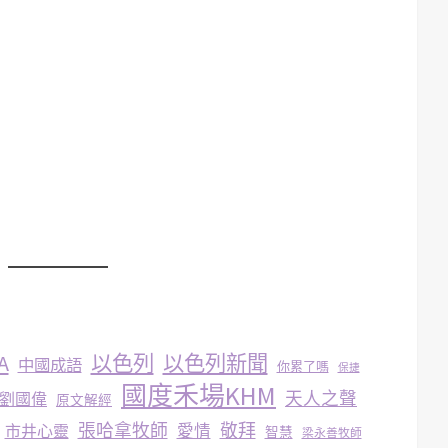
A
以色列
以色列新聞
中國成語
你累了嗎
保捷
國度禾場KHM
天人之聲
劉國偉
原文解經
張哈拿牧師
敬拜
市井心靈
愛情
智慧
梁永善牧師