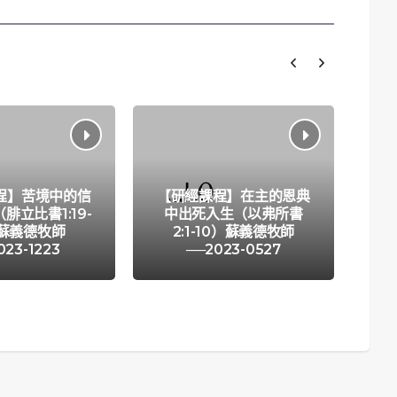
程】苦境中的信
【研經課程】在主的恩典
腓立比書1:19-
中出死入生（以弗所書
【
）蘇義德牧師
2:1-10）蘇義德牧師
足（
023-1223
──2023-0527