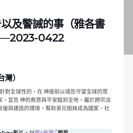
告以及警誡的事（雅各書
─2023-0422
台灣）
針對全球性的，在 神座前以禱告守望全球的眾
潔，宣告 神的救恩與平安臨到全地。屬於跨宗派
恢復與建造的環境，­幫助弟兄姐妹成為國家、社
uTube影片，以
第2來源
觀看