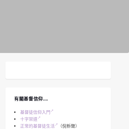
有關基督信仰….
基督徒信仰入門
十字架道
正常的基督徒生活
（倪柝聲）