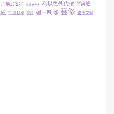
為以色列代禱
琴與爐
清晨妥拉2.0
漫畫事件簿
靈修
週一嗎哪
聖經
荒漠甘泉
靈修文章
見證