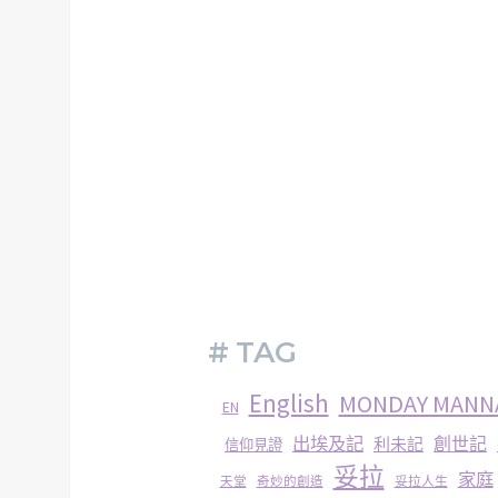
# TAG
English
MONDAY MANN
EN
出埃及記
創世記
利未記
信仰見證
妥拉
家庭
妥拉人生
天堂
奇妙的創造