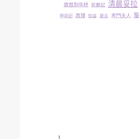
清晨妥拉
歳首到年終
民數記
真理
考門夫人
申命記
知識
箴言
1