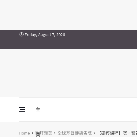
Skip to content
Friday, August 7, 2026
主
Vine Media
葡萄樹傳媒
Home
敬拜讚美
全球基督徒禱告院
【研經課程】嗐，警告以及
頁