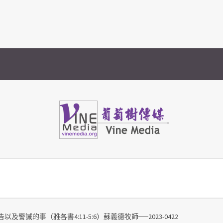
Vine Media
葡萄樹傳媒
警誡的事（雅各書4:11-5:6）蘇義德牧師──2023-0422