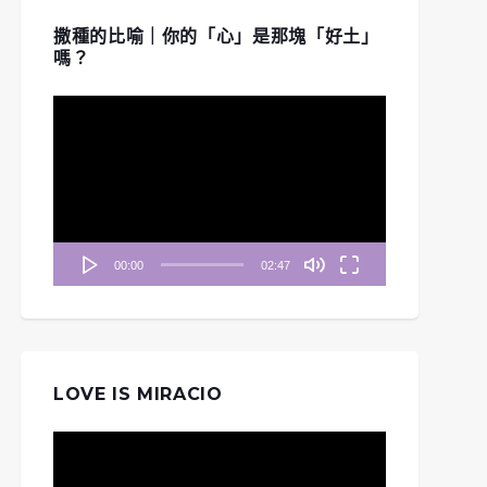
撒種的比喻｜你的「心」是那塊「好土」
嗎？
視
訊
播
放
器
00:00
02:47
LOVE IS MIRACIO
視
訊