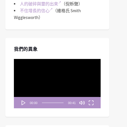
人的破碎與靈的出來
（倪柝聲）
不住增長的信心
（維格氏 Smith
Wigglesworth）
我們的異象
視
訊
播
放
器
00:00
00:41