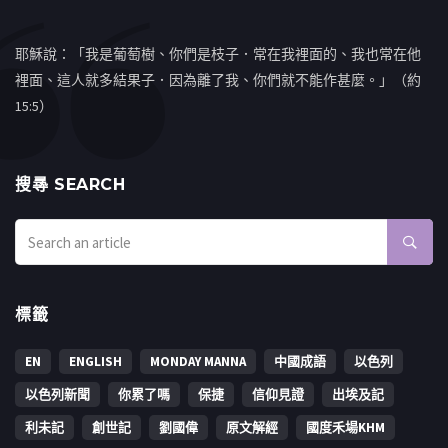
耶穌說：「我是葡萄樹、你們是枝子．常在我裡面的、我也常在他
裡面、這人就多結果子．因為離了我、你們就不能作甚麼。」（約
15:5）
搜㝷 SEARCH
標籤
EN
ENGLISH
MONDAY MANNA
中國成語
以色列
以色列新聞
你累了嗎
保捷
信仰見證
出埃及記
利未記
創世記
劉國偉
原文解經
國度禾場KHM