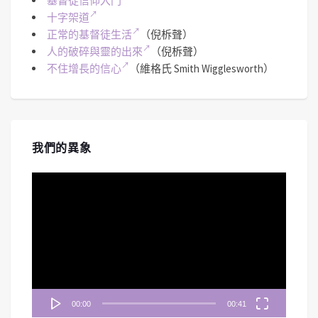
基督徒信仰入門
十字架道
正常的基督徒生活
（倪柝聲）
人的破碎與靈的出來
（倪柝聲）
不住增長的信心
（維格氏 Smith Wigglesworth）
我們的異象
視
訊
播
放
器
00:00
00:41