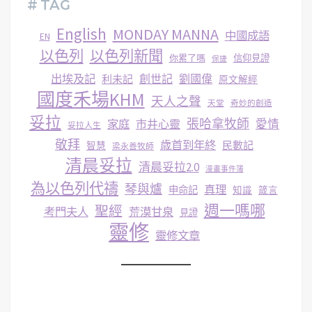
# TAG
English
MONDAY MANNA
中國成語
EN
以色列
以色列新聞
你累了嗎
信仰見證
保捷
出埃及記
創世記
劉國偉
利未記
原文解經
國度禾場KHM
天人之聲
天堂
奇妙的創造
妥拉
張哈拿牧師
家庭
市井心靈
愛情
妥拉人生
敬拜
歳首到年終
民數記
智慧
梁永善牧師
清晨妥拉
清晨妥拉2.0
漫畫事件簿
為以色列代禱
琴與爐
真理
申命記
知識
箴言
週一嗎哪
聖經
考門夫人
荒漠甘泉
見證
靈修
靈修文章