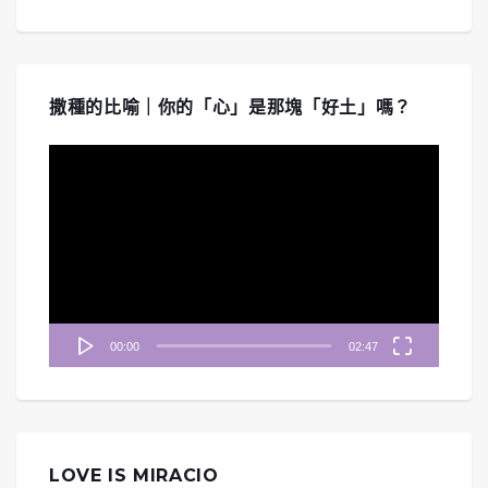
撒種的比喻｜你的「心」是那塊「好土」嗎？
視
訊
播
放
器
00:00
02:47
LOVE IS MIRACIO