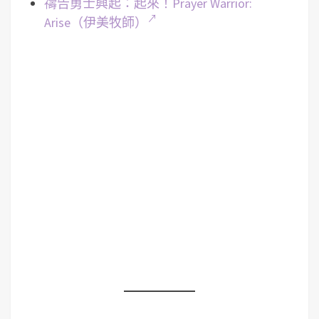
禱告勇士興起：起來！Prayer Warrior:
Arise（伊美牧師）