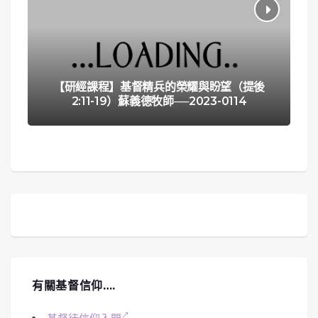
【研經課程】基督精兵的榮耀與盼望（提後
2:11-19）蘇義德牧師──2023-0114
有關基督信仰….