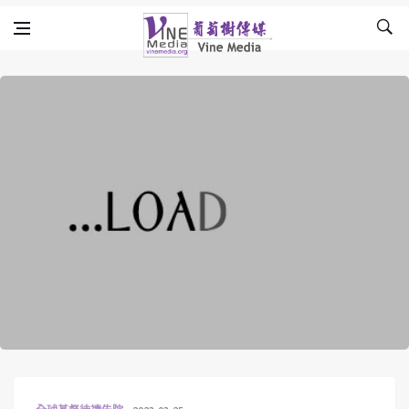
Skip to content
Vine Media
葡萄樹傳媒