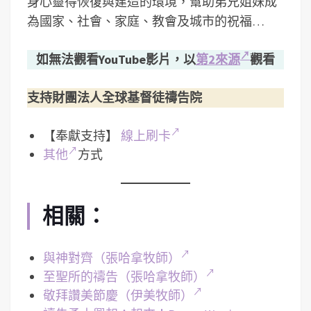
身心靈得恢復與建造的環境，­幫助弟兄姐妹成
為國家、社會、家庭、教會及城市的祝福…
如無法觀看YouTube影片，以
第2來源
觀看
支持財團法人全球基督徒禱告院
【奉獻支持】
線上刷卡
其他
方式
相關：
與神對齊（張哈拿牧師）
至聖所的禱告（張哈拿牧師）
敬拜讚美節慶（伊美牧師）