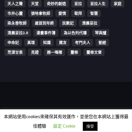
天人之聲
天堂
奇妙的創造
妥拉
妥拉人生
家庭
市井心靈
張哈拿牧師
愛情
敬拜
智慧
梁永善牧師
歳首到年終
民數記
清晨妥拉
清晨妥拉2.0
漫畫事件簿
為以色列代禱
琴與爐
申命記
真理
知識
箴言
考門夫人
聖經
荒漠甘泉
見證
週一嗎哪
靈修
靈修文章
Copyright © 2006-2026 The Vine Media Organization Limited. All
本網站使用cookies來確保其有效運作，並使您在本網站上獲得最
rights reserved.
佳體驗
設定 Cookie
接受