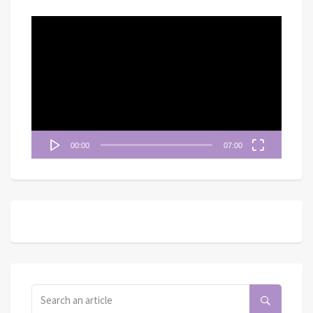
視
訊
播
放
器
00:00
07:00