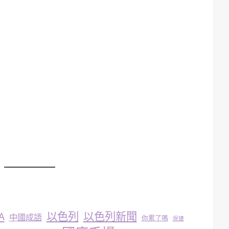
A
以色列
以色列新聞
中國成語
你累了嗎
保捷