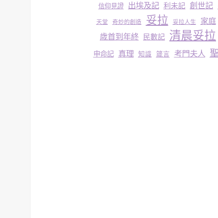
出埃及記
創世記
利未記
信仰見證
妥拉
家庭
妥拉人生
天堂
奇妙的創造
清晨妥拉
歳首到年終
民數記
真理
考門夫人
申命記
知識
箴言