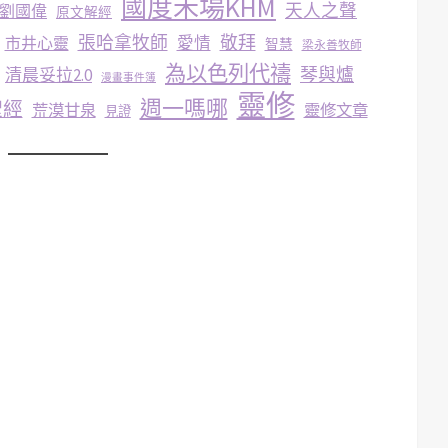
國度禾場KHM
天人之聲
劉國偉
原文解經
張哈拿牧師
敬拜
市井心靈
愛情
智慧
梁永善牧師
為以色列代禱
琴與爐
清晨妥拉2.0
漫畫事件簿
靈修
週一嗎哪
聖經
荒漠甘泉
靈修文章
見證