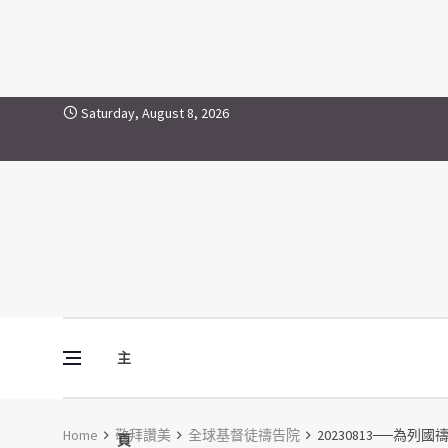
Skip to content
Saturday, August 8, 2026
主
Vine Media
葡萄樹傳媒
Home
敬拜讚美
全球基督徒禱告院
20230813──為列國
頁