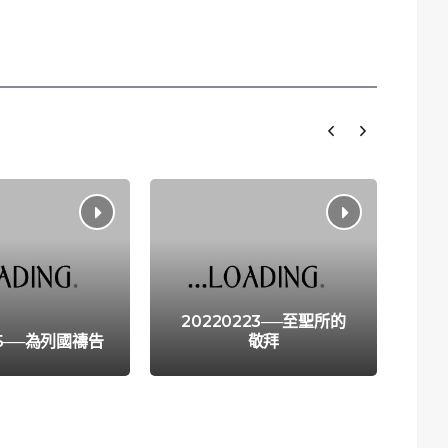
Wh
20220223──至聖所的
方
15──為列國禱告
敬拜