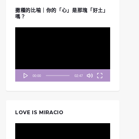
撒種的比喻｜你的「心」是那塊「好土」
嗎？
視
訊
播
放
器
00:00
02:47
LOVE IS MIRACIO
視
訊