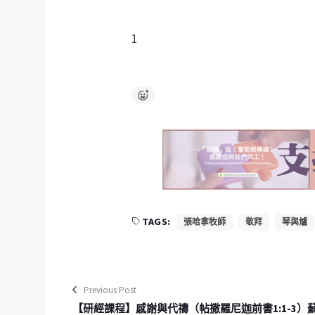
1
TAGS:
張哈拿牧師
敬拜
琴與爐
Previous Post
【研經課程】感謝與代禱（帖撒羅尼迦前書1:1-3）