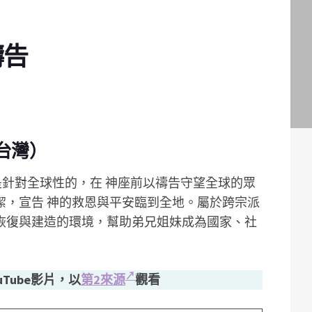
禱告
台灣）
是針對全球性的，在 神座前以禱告守望全球的眾
潔，宣告 神的救恩與平安臨到全地。屬於跨宗派
恢復與建造的環境，­幫助弟兄姐妹成為國家、社
uTube影片，以
第2來源
觀看