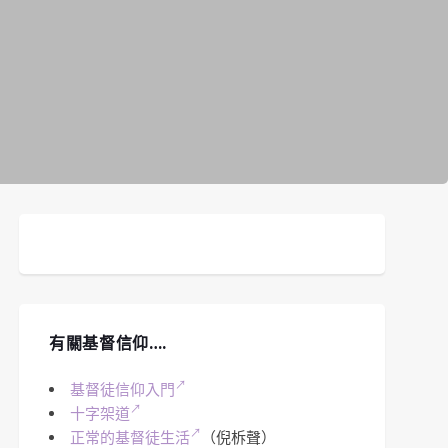
有關基督信仰….
基督徒信仰入門
十字架道
正常的基督徒生活
（倪柝聲）