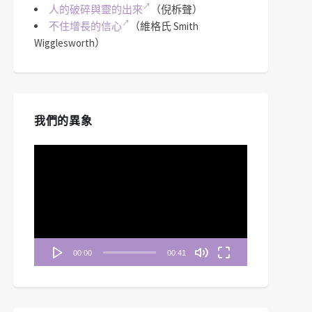
人的破碎與靈的出來
（倪柝聲）
不住增長的信心
（維格氏 Smith
Wigglesworth）
我們的異象
視
訊
播
放
器
00:00
00:41