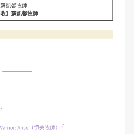
／蘇凱馨牧師
豐收】
蘇凱馨牧師
rior: Arise（伊美牧師）