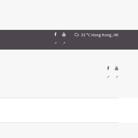
33 °C
Hong Kong, HK