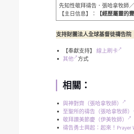
先知性敬拜禱告．張哈拿牧師
【主日信息】：
【經歷屬靈的
支持財團法人全球基督徒禱告院
【奉獻支持】
線上刷卡
其他
方式
相關：
與神對齊（張哈拿牧師）
至聖所的禱告（張哈拿牧師）
敬拜讚美節慶（伊美牧師）
禱告勇士興起：起來！Prayer War