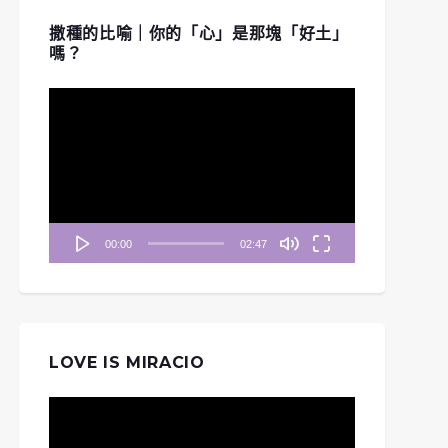
撒種的比喻｜你的「心」是那塊「好土」
嗎？
視
訊
播
放
器
00:00
02:47
LOVE IS MIRACIO
視
訊