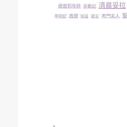
清晨妥拉
歳首到年終
民數記
真理
考門夫人
申命記
知識
箴言