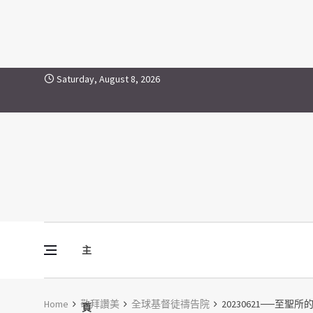
Skip to content
Saturday, August 8, 2026
主
Vine Media
葡萄樹傳媒
Home
敬拜讚美
全球基督徒禱告院
20230621──至聖所
頁