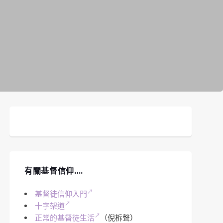
有關基督信仰….
基督徒信仰入門
十字架道
正常的基督徒生活
（倪柝聲）