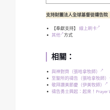
支持財團法人全球基督徒禱告院
【奉獻支持】
線上刷卡
其他
方式
相關：
與神對齊（張哈拿牧師）
至聖所的禱告（張哈拿牧師）
敬拜讚美節慶（伊美牧師）
禱告勇士興起：起來！Prayer War