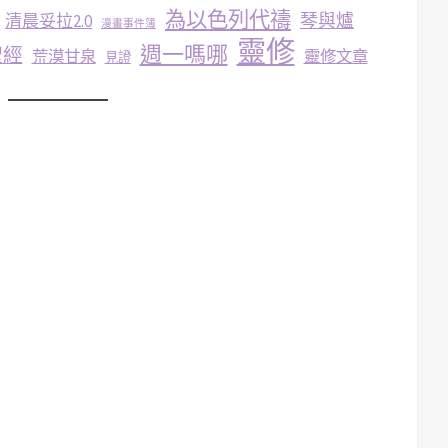
為以色列代禱
琴與爐
清晨妥拉2.0
漫畫事件簿
靈修
週一嗎哪
聖經
荒漠甘泉
靈修文章
見證