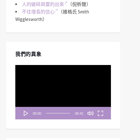
人的破碎與靈的出來
（倪柝聲）
不住增長的信心
（維格氏 Smith
Wigglesworth）
我們的異象
視
訊
播
放
器
00:00
00:41