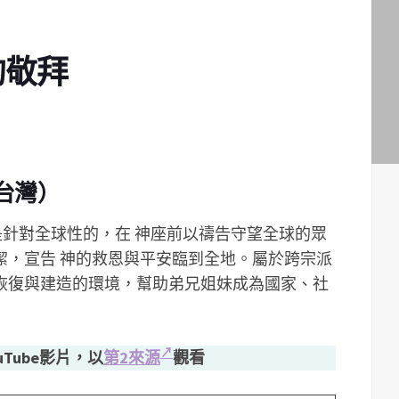
的敬拜
台灣）
是針對全球性的，在 神座前以禱告守望全球的眾
潔，宣告 神的救恩與平安臨到全地。屬於跨宗派
恢復與建造的環境，­幫助弟兄姐妹成為國家、社
uTube影片，以
第2來源
觀看