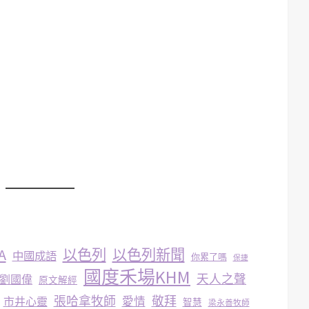
A
以色列
以色列新聞
中國成語
你累了嗎
保捷
國度禾場KHM
天人之聲
劉國偉
原文解經
張哈拿牧師
敬拜
市井心靈
愛情
智慧
梁永善牧師