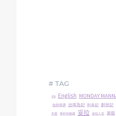
# TAG
English
MONDAY MANN
EN
出埃及記
創世記
利未記
信仰見證
妥拉
家庭
妥拉人生
天堂
奇妙的創造