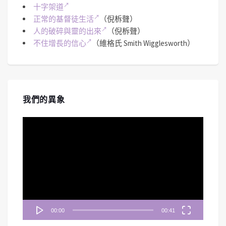
十字架道
正常的基督徒生活
（倪柝聲）
人的破碎與靈的出來
（倪柝聲）
不住增長的信心
（維格氏 Smith Wigglesworth）
我們的異象
視
訊
播
放
器
00:00
00:41