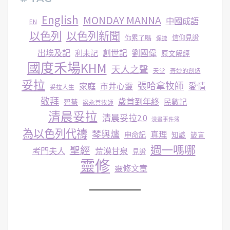
English
MONDAY MANNA
中國成語
EN
以色列
以色列新聞
你累了嗎
信仰見證
保捷
出埃及記
創世記
劉國偉
利未記
原文解經
國度禾場KHM
天人之聲
天堂
奇妙的創造
妥拉
張哈拿牧師
家庭
市井心靈
愛情
妥拉人生
敬拜
歳首到年終
民數記
智慧
梁永善牧師
清晨妥拉
清晨妥拉2.0
漫畫事件簿
為以色列代禱
琴與爐
真理
申命記
知識
箴言
週一嗎哪
聖經
考門夫人
荒漠甘泉
見證
靈修
靈修文章