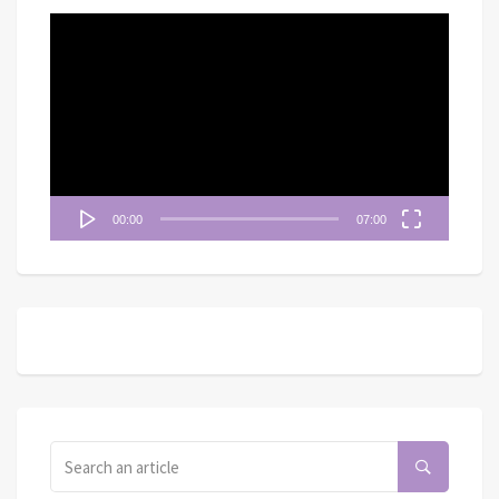
視
訊
播
放
器
00:00
07:00