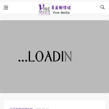
Skip to content
Vine Media
葡萄樹傳媒