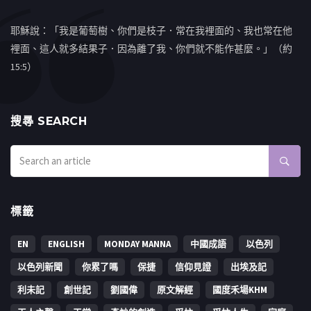
耶穌說：「我是葡萄樹、你們是枝子．常在我裡面的、我也常在他
裡面、這人就多結果子．因為離了我、你們就不能作甚麼。」（約
15:5）
搜㝷 SEARCH
標籤
EN
ENGLISH
MONDAY MANNA
中國成語
以色列
以色列新聞
你累了嗎
保捷
信仰見證
出埃及記
利未記
創世記
劉國偉
原文解經
國度禾場KHM