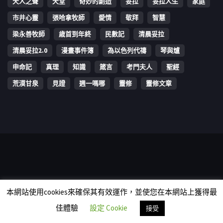
天人之聲
天堂
奇妙的創造
妥拉
妥拉人生
家庭
市井心靈
張哈拿牧師
愛情
敬拜
智慧
梁永善牧師
歳首到年終
民數記
清晨妥拉
清晨妥拉2.0
漫畫事件簿
為以色列代禱
琴與爐
申命記
真理
知識
箴言
考門夫人
聖經
荒漠甘泉
見證
週一嗎哪
靈修
靈修文章
Copyright © 2006-2026 The Vine Media Organization Limited. All
本網站使用cookies來確保其有效運作，並使您在本網站上獲得最
rights reserved.
佳體驗
設定 Cookie
接受