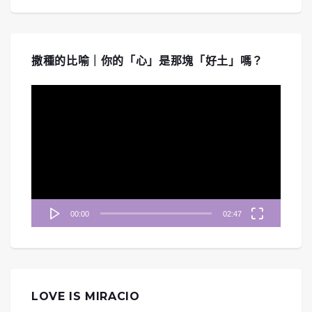
撒種的比喻｜你的「心」是那塊「好土」嗎？
視
訊
播
放
器
00:00
02:47
LOVE IS MIRACIO