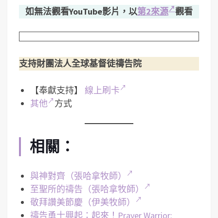
如無法觀看YouTube影片，以
第2來源
觀看
支持財團法人全球基督徒禱告院
【奉獻支持】
線上刷卡
其他
方式
相關：
與神對齊（張哈拿牧師）
至聖所的禱告（張哈拿牧師）
敬拜讚美節慶（伊美牧師）
禱告勇士興起：起來！Prayer Warrior: