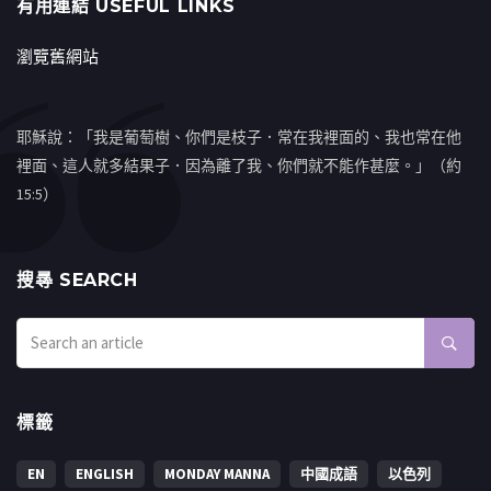
有用連結 USEFUL LINKS
瀏覽舊網站
耶穌說：「我是葡萄樹、你們是枝子．常在我裡面的、我也常在他
裡面、這人就多結果子．因為離了我、你們就不能作甚麼。」（約
15:5）
搜㝷 SEARCH
標籤
EN
ENGLISH
MONDAY MANNA
中國成語
以色列