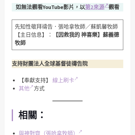
如無法觀看YouTube影片，以
第2來源
觀看
先知性敬拜禱告．張哈拿牧師／蘇凱馨牧師
【主日信息】：
【因救我的 神喜樂】
蘇義德
牧師
支持財團法人全球基督徒禱告院
【奉獻支持】
線上刷卡
其他
方式
相關：
與神對齊（張哈拿牧師）