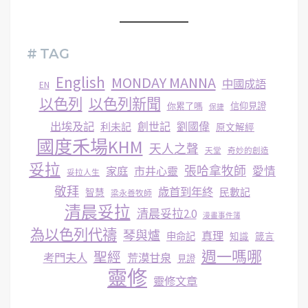
# TAG
English
MONDAY MANNA
中國成語
EN
以色列
以色列新聞
你累了嗎
信仰見證
保捷
出埃及記
創世記
劉國偉
利未記
原文解經
國度禾場KHM
天人之聲
天堂
奇妙的創造
妥拉
張哈拿牧師
家庭
市井心靈
愛情
妥拉人生
敬拜
歳首到年終
民數記
智慧
梁永善牧師
清晨妥拉
清晨妥拉2.0
漫畫事件簿
為以色列代禱
琴與爐
真理
申命記
知識
箴言
週一嗎哪
聖經
考門夫人
荒漠甘泉
見證
靈修
靈修文章