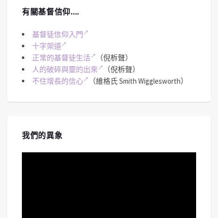
有關基督信仰….
基督徒信仰入門
十字架道
正常的基督徒生活
（倪柝聲）
人的破碎與靈的出來
（倪柝聲）
不住增長的信心
（維格氏 Smith Wigglesworth）
我們的異象
視
訊
播
放
器