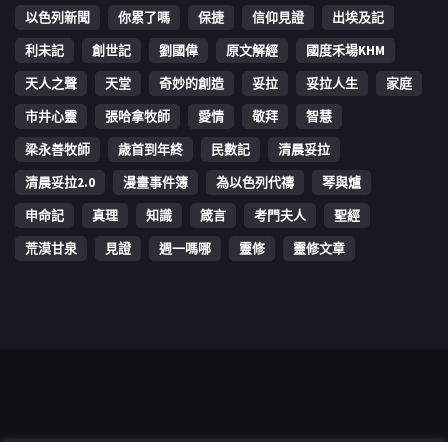
以色列新聞
你累了嗎
保捷
信仰見證
出埃及記
利未記
創世記
劉國偉
原文解經
國度禾場KHM
天人之聲
天堂
奇妙的創造
妥拉
妥拉人生
家庭
市井心靈
張哈拿牧師
愛情
敬拜
智慧
梁永善牧師
歳首到年終
民數記
清晨妥拉
清晨妥拉2.0
漫畫事件簿
為以色列代禱
琴與爐
申命記
真理
知識
箴言
考門夫人
聖經
荒漠甘泉
見證
週一嗎哪
靈修
靈修文章