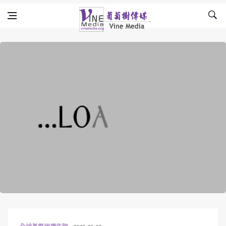
Skip to content
Vine Media
葡萄樹傳媒