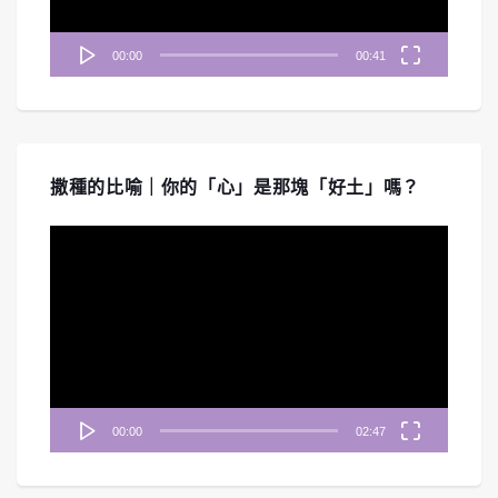
00:00
00:41
撒種的比喻｜你的「心」是那塊「好土」嗎？
視
訊
播
放
器
00:00
02:47