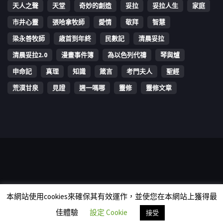
天人之聲
天堂
奇妙的創造
妥拉
妥拉人生
家庭
市井心靈
張哈拿牧師
愛情
敬拜
智慧
梁永善牧師
歳首到年終
民數記
清晨妥拉
清晨妥拉2.0
漫畫事件簿
為以色列代禱
琴與爐
申命記
真理
知識
箴言
考門夫人
聖經
荒漠甘泉
見證
週一嗎哪
靈修
靈修文章
Copyright © 2006-2026 The Vine Media Organization Limited. All
本網站使用cookies來確保其有效運作，並使您在本網站上獲得最
rights reserved.
佳體驗
設定 Cookie
接受