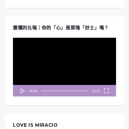
撒種的比喻｜你的「心」是那塊「好土」嗎？
視
訊
播
放
器
00:00
02:47
LOVE IS MIRACIO