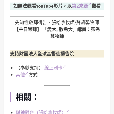
如無法觀看YouTube影片，以
第2來源
觀看
先知性敬拜禱告．張哈拿牧師/蘇凱馨牧師
【主日崇拜】 「愛大, 赦免大」講員：彭秀
慧牧師
支持財團法人全球基督徒禱告院
【奉獻支持】
線上刷卡
其他
方式
相關：
與神對齊（張哈拿牧師）