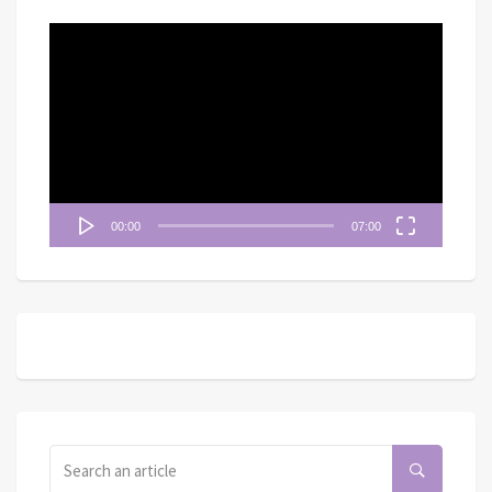
視
訊
播
放
器
00:00
07:00