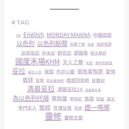
# TAG
English
MONDAY MANNA
中國成語
EN
以色列
以色列新聞
你累了嗎
信仰見證
保捷
出埃及記
創世記
劉國偉
利未記
原文解經
國度禾場KHM
天人之聲
天堂
奇妙的創造
妥拉
張哈拿牧師
家庭
市井心靈
愛情
妥拉人生
敬拜
歳首到年終
民數記
智慧
梁永善牧師
清晨妥拉
清晨妥拉2.0
漫畫事件簿
為以色列代禱
琴與爐
真理
申命記
知識
箴言
週一嗎哪
聖經
考門夫人
荒漠甘泉
見證
靈修
靈修文章