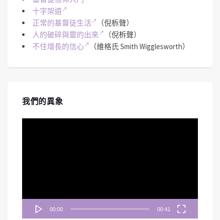
十字架道
正常的基督徒生活
（倪柝聲）
人的破碎與靈的出來
（倪柝聲）
不住增長的信心
（維格氏 Smith Wigglesworth）
我們的異象
視
訊
播
放
器
00:00
00:41