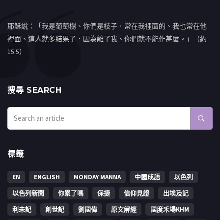
耶穌說：「我是葡萄樹、你們是枝子．常在我裡面的、我也常在他
裡面、這人就多結果子．因為離了我、你們就不能作甚麼。」（約
15:5）
搜㝷 SEARCH
標籤
EN
ENGLISH
MONDAY MANNA
中國成語
以色列
以色列新聞
你累了嗎
保捷
信仰見證
出埃及記
利未記
創世記
劉國偉
原文解經
國度禾場KHM