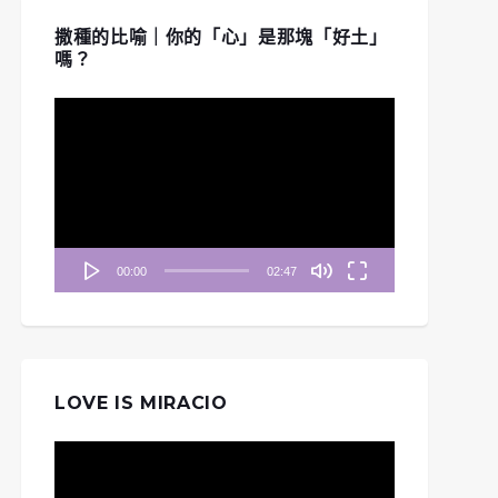
撒種的比喻｜你的「心」是那塊「好土」
嗎？
視
訊
播
放
器
00:00
02:47
LOVE IS MIRACIO
視
訊