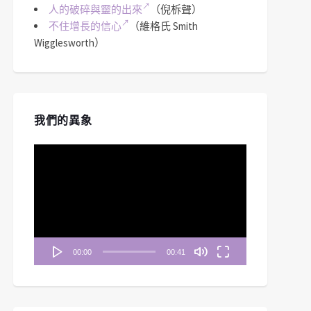
人的破碎與靈的出來
（倪柝聲）
不住增長的信心
（維格氏 Smith
Wigglesworth）
我們的異象
視
訊
播
放
器
00:00
00:41