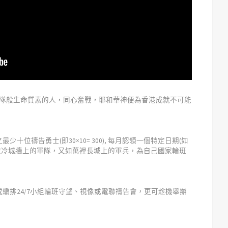
軍隊般生命質素的人，同心奮戰，耶和華神便為香港成就不可能
十位禱告勇士(即30×10= 300), 每月認領一個特定日期(如
路撒冷城牆上的軍隊，又如萬裡長城上的軍兵，為自己國家輪班
編排24/7小組輪班守望、視像或電聯禱告會，更可趁機舉辦