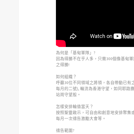
為何是「基甸軍隊」?
因為得勝不在乎人多，只需300個像基甸
之得勝!
如何組織？
呼籲30位不同領域之將領，各自帶動已有之最少
每月的二號), 輪流為香港守望，如同耶
站崗守望般。
怎樣安排輪值當天？
按照聖靈啟示，可自由和創意地安排聚集或
每月一次禱告激勵大會等。
禱告範圍?