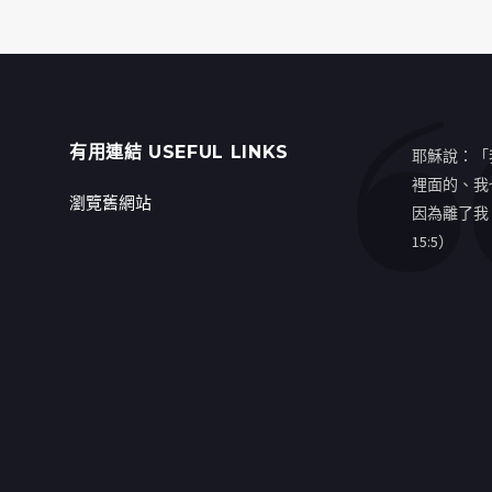
有用連結 USEFUL LINKS
耶穌說：「
裡面的、我
瀏覽舊網站
因為離了我
15:5）