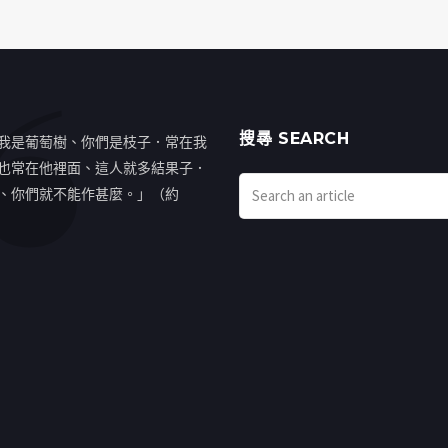
搜㝷 SEARCH
我是葡萄樹、你們是枝子．常在我
也常在他裡面、這人就多結果子．
、你們就不能作甚麼。」（約