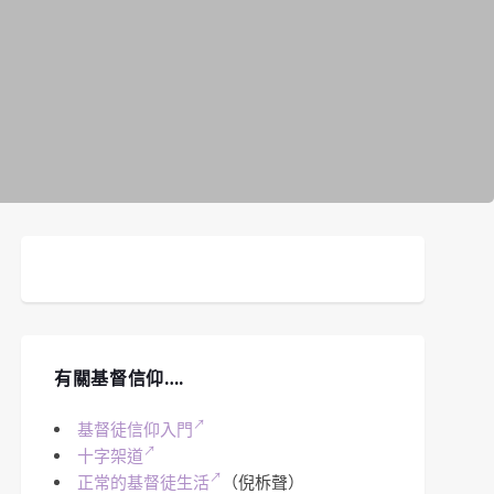
有關基督信仰….
基督徒信仰入門
十字架道
正常的基督徒生活
（倪柝聲）