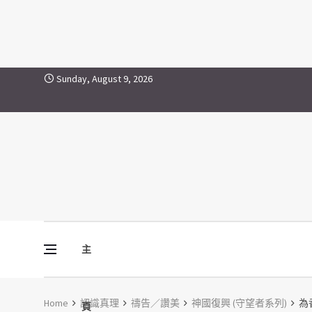
Skip to content
Sunday, August 9, 2026
主
Vine Media
葡萄樹傳媒
Home
認識真理
禱告／讚美
神國復興 (守望者系列)
為香
頁