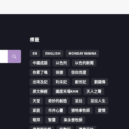
標籤
EN
ENGLISH
MONDAY MANNA
中國成語
以色列
以色列新聞
你累了嗎
保捷
信仰見證
出埃及記
利未記
創世記
劉國偉
原文解經
國度禾場KHM
天人之聲
天堂
奇妙的創造
妥拉
妥拉人生
家庭
市井心靈
張哈拿牧師
愛情
敬拜
智慧
梁永善牧師