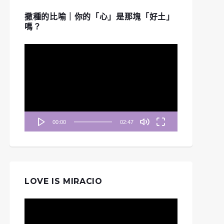
撒種的比喻｜你的「心」是那塊「好土」
嗎？
視
訊
播
放
器
00:00
02:47
LOVE IS MIRACIO
視
訊