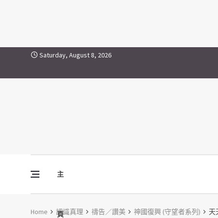
Skip to content
Saturday, August 8, 2026
主
Vine Media
葡萄樹傳媒
Home
認識真理
禱告／讚美
神國復興 (守望者系列)
天
頁