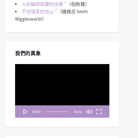
人的破碎與靈的出來
（倪柝聲）
不住增長的信心
（維格氏 Smith
Wigglesworth）
我們的異象
視
訊
播
放
器
00:00
00:41