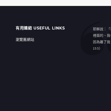
有用連結 USEFUL LINKS
耶穌說：「
裡面的、我
瀏覽舊網站
因為離了我
15:5）