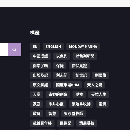
標籤
EN
ENGLISH
MONDAY MANNA
中國成語
以色列
以色列新聞
你累了嗎
保捷
信仰見證
出埃及記
利未記
創世記
劉國偉
原文解經
國度禾場KHM
天人之聲
天堂
奇妙的創造
妥拉
妥拉人生
家庭
市井心靈
張哈拿牧師
愛情
敬拜
智慧
梁永善牧師
歳首到年終
民數記
清晨妥拉