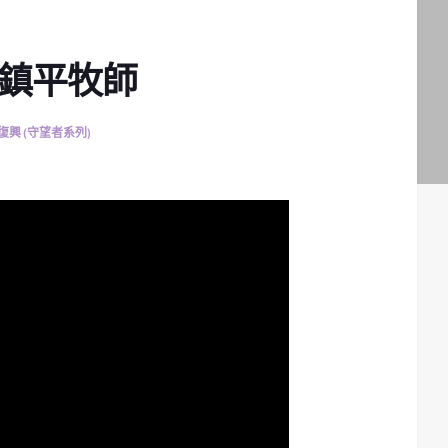
柳鎮平牧師
復興 (守望者系列)