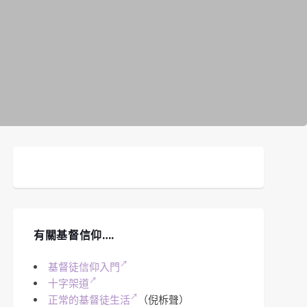
有關基督信仰….
基督徒信仰入門
十字架道
正常的基督徒生活
（倪柝聲）