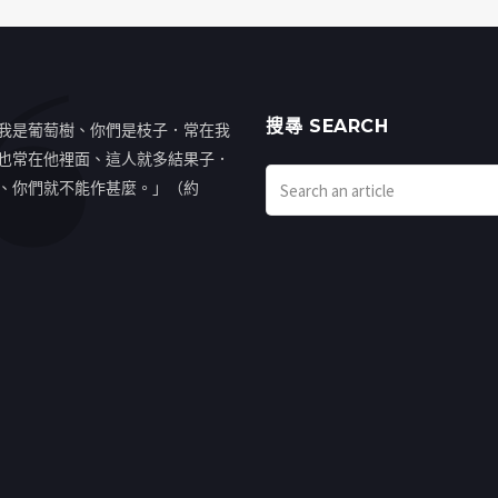
搜㝷 SEARCH
我是葡萄樹、你們是枝子．常在我
也常在他裡面、這人就多結果子．
、你們就不能作甚麼。」（約