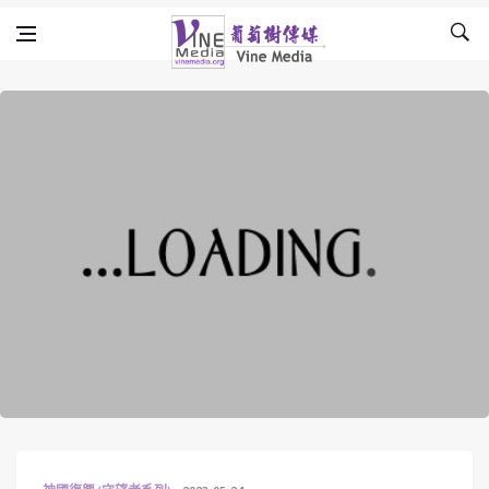
Skip to content
Vine Media
葡萄樹傳媒