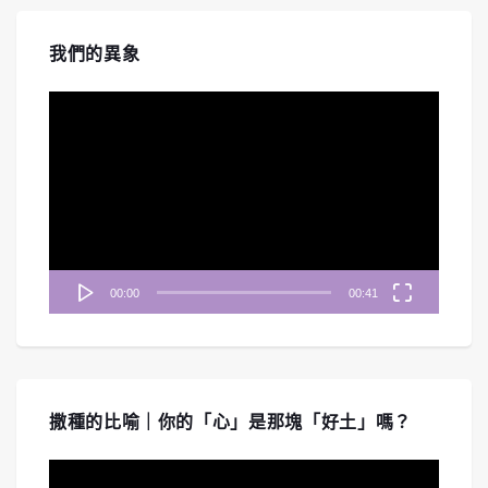
我們的異象
視
訊
播
放
器
00:00
00:41
撒種的比喻｜你的「心」是那塊「好土」嗎？
視