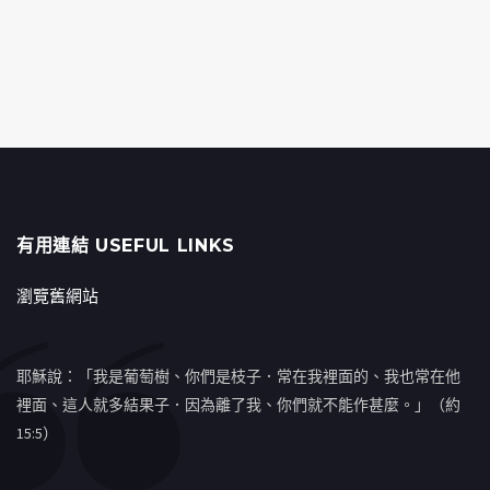
有用連結 USEFUL LINKS
瀏覽舊網站
耶穌說：「我是葡萄樹、你們是枝子．常在我裡面的、我也常在他
裡面、這人就多結果子．因為離了我、你們就不能作甚麼。」（約
15:5）