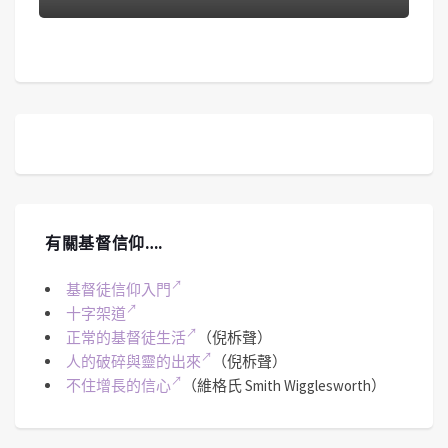
有關基督信仰….
基督徒信仰入門
十字架道
正常的基督徒生活
（倪柝聲）
人的破碎與靈的出來
（倪柝聲）
不住增長的信心
（維格氏 Smith Wigglesworth）