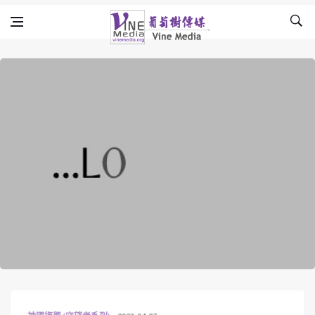
Skip to content
Vine Media
葡萄樹傳媒