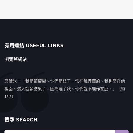
有用連結 USEFUL LINKS
瀏覽舊網站
耶穌說：「我是葡萄樹、你們是枝子．常在我裡面的、我也常在他
裡面、這人就多結果子．因為離了我、你們就不能作甚麼。」（約
15:5）
搜㝷 SEARCH