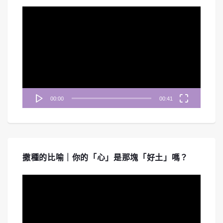
視
訊
播
放
器
00:00
00:41
撒種的比喻｜你的「心」是那塊「好土」嗎？
視
訊
播
放