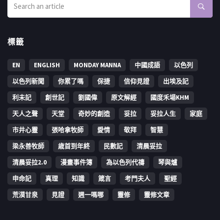
標籤
EN
ENGLISH
MONDAY MANNA
中國成語
以色列
以色列新聞
你累了嗎
保捷
信仰見證
出埃及記
利未記
創世記
劉國偉
原文解經
國度禾場KHM
天人之聲
天堂
奇妙的創造
妥拉
妥拉人生
家庭
市井心靈
張哈拿牧師
愛情
敬拜
智慧
梁永善牧師
歳首到年終
民數記
清晨妥拉
清晨妥拉2.0
漫畫事件簿
為以色列代禱
琴與爐
申命記
真理
知識
箴言
考門夫人
聖經
荒漠甘泉
見證
週一嗎哪
靈修
靈修文章