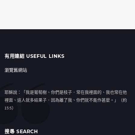
有用連結 USEFUL LINKS
瀏覽舊網站
耶穌說：「我是葡萄樹、你們是枝子．常在我裡面的、我也常在他
裡面、這人就多結果子．因為離了我、你們就不能作甚麼。」（約
15:5）
搜㝷 SEARCH