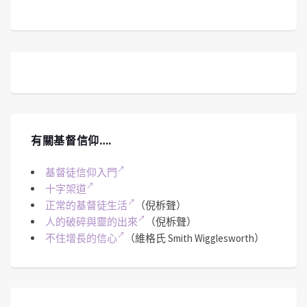
有關基督信仰….
基督徒信仰入門
十字架道
正常的基督徒生活
（倪柝聲）
人的破碎與靈的出來
（倪柝聲）
不住增長的信心
（維格氏 Smith Wigglesworth）