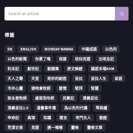
標籤
EN
ENGLISH
MONDAY MANNA
中國成語
以色列
以色列新聞
你累了嗎
保捷
信仰見證
出埃及記
利未記
創世記
劉國偉
原文解經
國度禾場KHM
天人之聲
天堂
奇妙的創造
妥拉
妥拉人生
家庭
市井心靈
張哈拿牧師
愛情
敬拜
智慧
梁永善牧師
歳首到年終
民數記
清晨妥拉
清晨妥拉2.0
漫畫事件簿
為以色列代禱
琴與爐
申命記
真理
知識
箴言
考門夫人
聖經
荒漠甘泉
見證
週一嗎哪
靈修
靈修文章