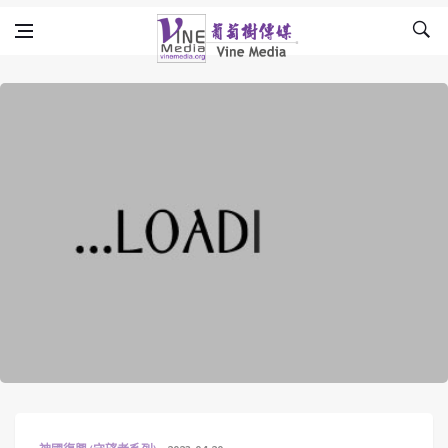
Skip to content
Vine Media
葡萄樹傳媒