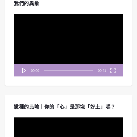
我們的異象
視
訊
播
放
器
00:00
00:41
撒種的比喻｜你的「心」是那塊「好土」嗎？
視
訊
播