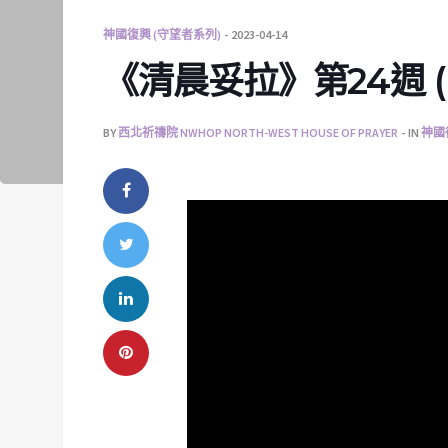
神國復興 (守望者系列)
2023-04-14
《清晨妥拉》第24週 (三)
BY
西北祈禱院 NWHOP NORTH-WEST HOUSE OF PRAYER
IN
神國