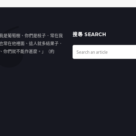
搜㝷 SEARCH
我是葡萄樹、你們是枝子．常在我
也常在他裡面、這人就多結果子．
、你們就不能作甚麼。」（約