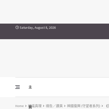
Skip to content
Saturday, August 8, 2026
主
Vine Media
葡萄樹傳媒
Home
認識真理
禱告／讚美
神國復興 (守望者系列)
《清
頁