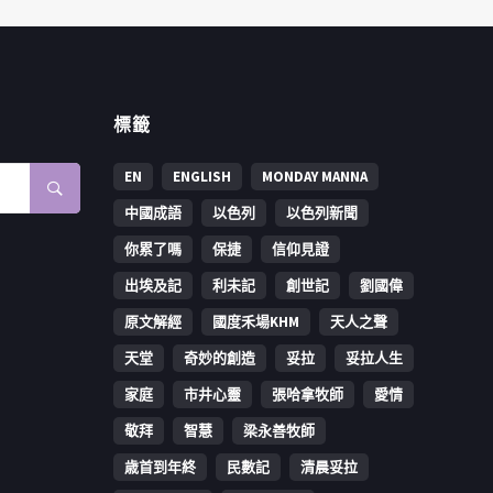
標籤
EN
ENGLISH
MONDAY MANNA
中國成語
以色列
以色列新聞
你累了嗎
保捷
信仰見證
出埃及記
利未記
創世記
劉國偉
原文解經
國度禾場KHM
天人之聲
天堂
奇妙的創造
妥拉
妥拉人生
家庭
市井心靈
張哈拿牧師
愛情
敬拜
智慧
梁永善牧師
歳首到年終
民數記
清晨妥拉