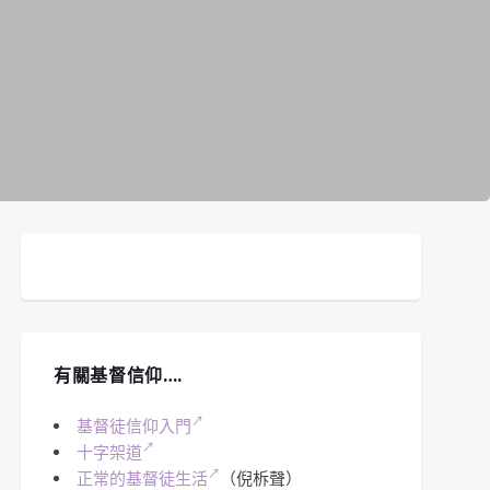
有關基督信仰….
基督徒信仰入門
十字架道
正常的基督徒生活
（倪柝聲）