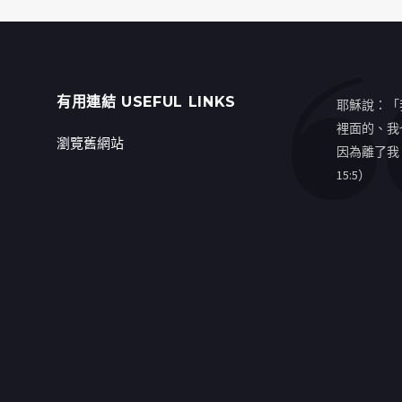
有用連結 USEFUL LINKS
耶穌說：「
裡面的、我
瀏覽舊網站
因為離了我
15:5）