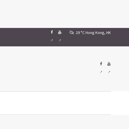
29 °C
Hong Kong, HK