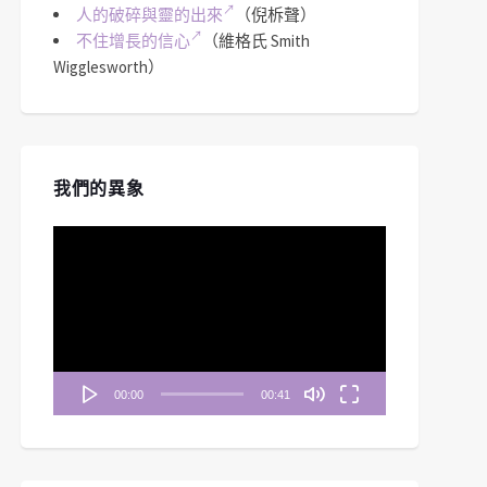
人的破碎與靈的出來
（倪柝聲）
不住增長的信心
（維格氏 Smith
Wigglesworth）
我們的異象
視
訊
播
放
器
00:00
00:41