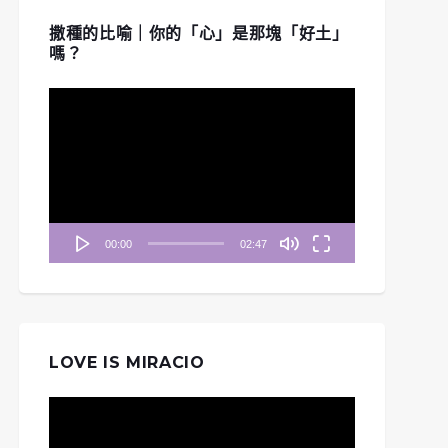
撒種的比喻｜你的「心」是那塊「好土」
嗎？
視
訊
播
放
器
00:00
02:47
LOVE IS MIRACIO
晨妥拉》第43週 (七)
《清晨妥拉》第21週 (五) |
| 民數記 36：1-13
出埃及記 32 : 1-4
視
訊