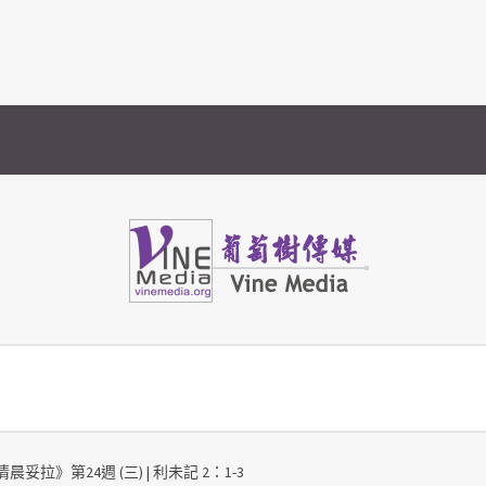
Vine Media
葡萄樹傳媒
晨妥拉》第24週 (三) | 利未記 2：1-3