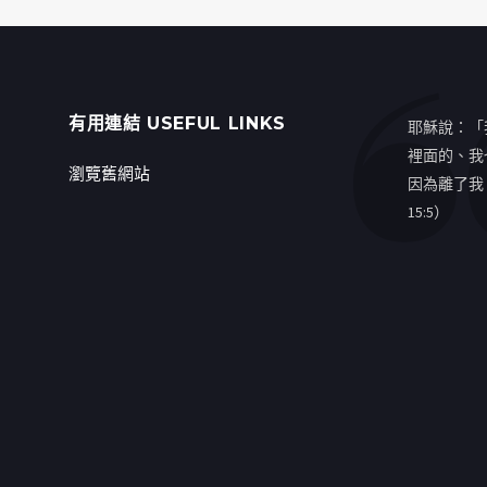
有用連結 USEFUL LINKS
耶穌說：「
裡面的、我
瀏覽舊網站
因為離了我
15:5）