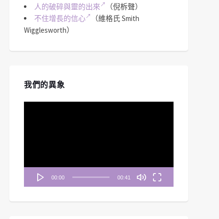
人的破碎與靈的出來
（倪柝聲）
不住增長的信心
（維格氏 Smith
Wigglesworth）
我們的異象
視
訊
播
放
器
00:00
00:41