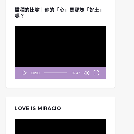
撒種的比喻｜你的「心」是那塊「好土」
嗎？
視
訊
播
放
器
00:00
02:47
《清晨妥拉》第36週 (六)
LOVE IS MIRACIO
晨妥拉》第40週 (三)
| 民數記 12：1-2, 6-8,
| 民數記 22：31-35
14-15
視
訊