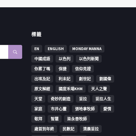
標籤
EN
ENGLISH
MONDAY MANNA
中國成語
以色列
以色列新聞
你累了嗎
保捷
信仰見證
出埃及記
利未記
創世記
劉國偉
原文解經
國度禾場KHM
天人之聲
天堂
奇妙的創造
妥拉
妥拉人生
家庭
市井心靈
張哈拿牧師
愛情
敬拜
智慧
梁永善牧師
歳首到年終
民數記
清晨妥拉