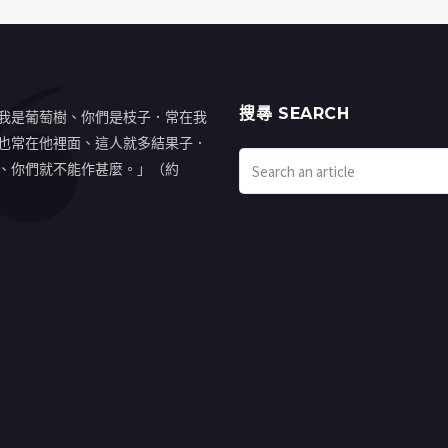
搜㝷 SEARCH
我是葡萄樹、你們是枝子．常在我
也常在他裡面、這人就多結果子．
、你們就不能作甚麼。」（約