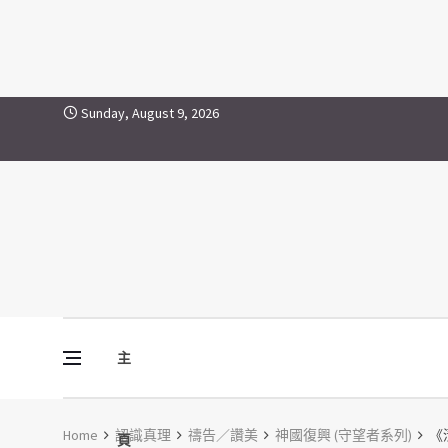
Skip to content
Sunday, August 9, 2026
主
Vine Media
葡萄樹傳媒
Home
認識真理
禱告／讚美
神國復興 (守望者系列)
《清
頁