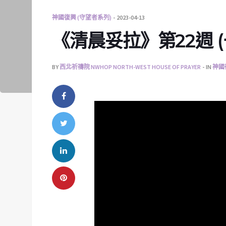
神國復興 (守望者系列)
2023-04-13
《清晨妥拉》第22週 (一)
BY
西北祈禱院 NWHOP NORTH-WEST HOUSE OF PRAYER
IN
神國