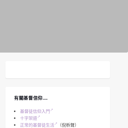
有關基督信仰….
基督徒信仰入門
十字架道
正常的基督徒生活
（倪柝聲）