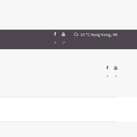
33 °C
Hong Kong, HK