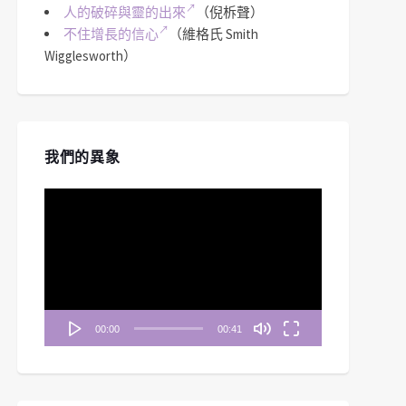
人的破碎與靈的出來
（倪柝聲）
不住增長的信心
（維格氏 Smith
Wigglesworth）
我們的異象
視
訊
播
放
器
00:00
00:41