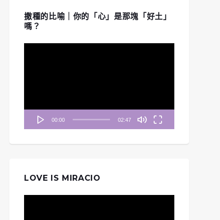
撒種的比喻｜你的「心」是那塊「好土」
嗎？
視
訊
播
放
器
00:00
02:47
妥拉人生》三十五篇:
LOVE IS MIRACIO
點篇」(民數記 4:21-
《清晨妥拉》第39週 (六)
7:89)
| 民數記 21：4-9
視
訊