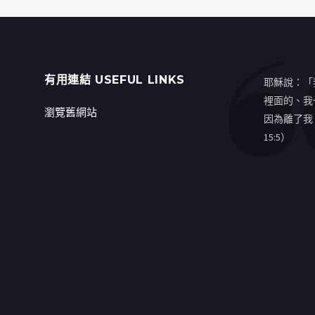
有用連結 USEFUL LINKS
耶穌說：「
裡面的、我
瀏覽舊網站
因為離了我
15:5）