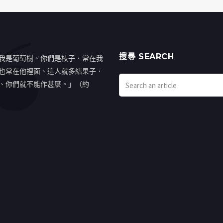
搜㝷 SEARCH
我是葡萄樹、你們是枝子．常在我
也常在他裡面、這人就多結果子．
、你們就不能作甚麼。」（約