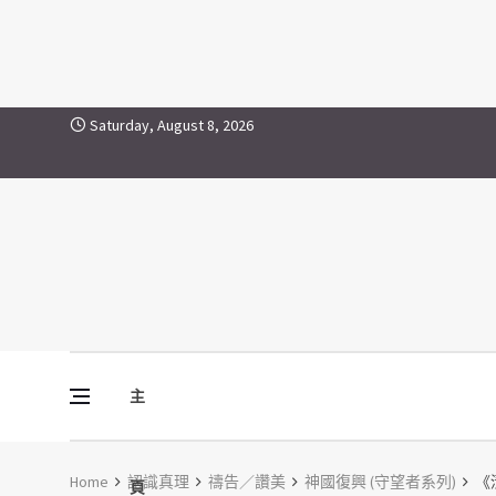
Skip to content
Saturday, August 8, 2026
主
Vine Media
葡萄樹傳媒
Home
認識真理
禱告／讚美
神國復興 (守望者系列)
《清
頁