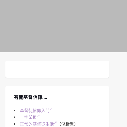
有關基督信仰….
基督徒信仰入門
十字架道
正常的基督徒生活
（倪柝聲）