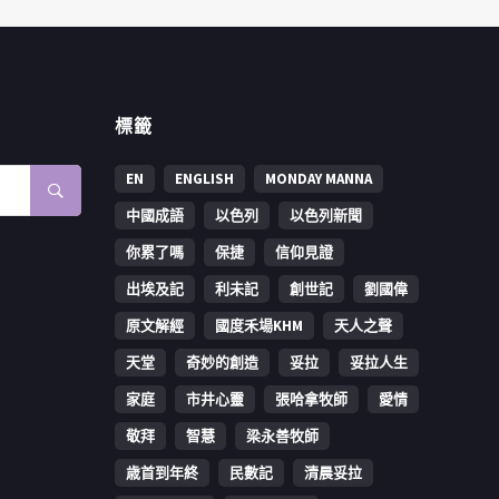
標籤
EN
ENGLISH
MONDAY MANNA
中國成語
以色列
以色列新聞
你累了嗎
保捷
信仰見證
出埃及記
利未記
創世記
劉國偉
原文解經
國度禾場KHM
天人之聲
天堂
奇妙的創造
妥拉
妥拉人生
家庭
市井心靈
張哈拿牧師
愛情
敬拜
智慧
梁永善牧師
歳首到年終
民數記
清晨妥拉