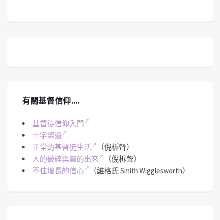
有關基督信仰….
基督徒信仰入門
十字架道
正常的基督徒生活
（倪柝聲）
人的破碎與靈的出來
（倪柝聲）
不住增長的信心
（維格氏 Smith Wigglesworth）