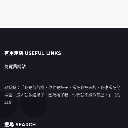
有用連結 USEFUL LINKS
瀏覽舊網站
耶穌說：「我是葡萄樹、你們是枝子．常在我裡面的、我也常在他
裡面、這人就多結果子．因為離了我、你們就不能作甚麼。」（約
15:5）
搜㝷 SEARCH