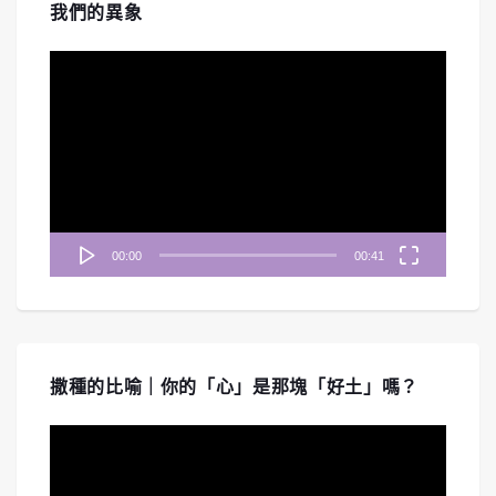
我們的異象
視
訊
播
放
器
00:00
00:41
撒種的比喻｜你的「心」是那塊「好土」嗎？
視
訊
播