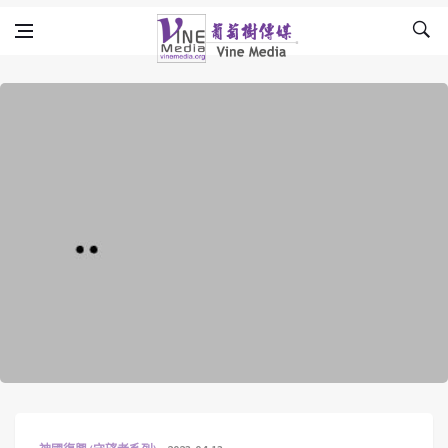
Skip to content
Vine Media
葡萄樹傳媒