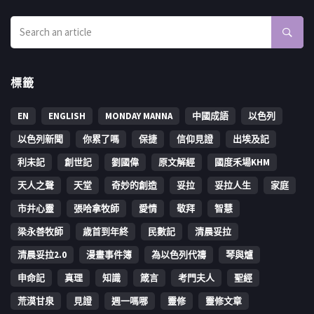
標籤
EN
ENGLISH
MONDAY MANNA
中國成語
以色列
以色列新聞
你累了嗎
保捷
信仰見證
出埃及記
利未記
創世記
劉國偉
原文解經
國度禾場KHM
天人之聲
天堂
奇妙的創造
妥拉
妥拉人生
家庭
市井心靈
張哈拿牧師
愛情
敬拜
智慧
梁永善牧師
歳首到年終
民數記
清晨妥拉
清晨妥拉2.0
漫畫事件簿
為以色列代禱
琴與爐
申命記
真理
知識
箴言
考門夫人
聖經
荒漠甘泉
見證
週一嗎哪
靈修
靈修文章