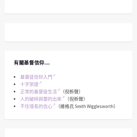
有關基督信仰….
基督徒信仰入門
十字架道
正常的基督徒生活
（倪柝聲）
人的破碎與靈的出來
（倪柝聲）
不住增長的信心
（維格氏 Smith Wigglesworth）