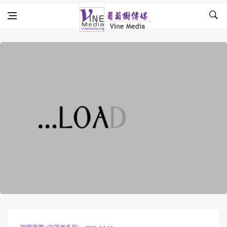
Skip to content
Vine Media
葡萄樹傳媒