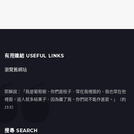
有用連結 USEFUL LINKS
瀏覽舊網站
耶穌說：「我是葡萄樹、你們是枝子．常在我裡面的、我也常在他
裡面、這人就多結果子．因為離了我、你們就不能作甚麼。」（約
15:5）
搜㝷 SEARCH