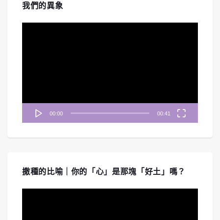
我們的異象
視
訊
播
放
器
00:00
00:41
撒種的比喻｜你的「心」是那塊「好土」嗎？
視
訊
播