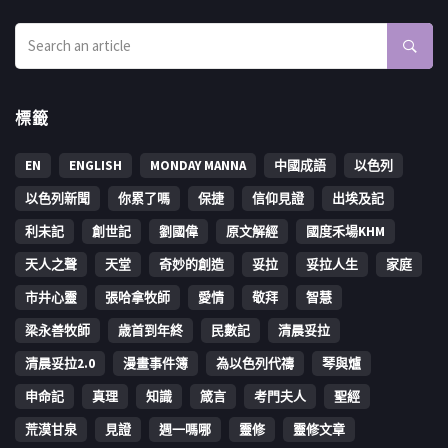
標籤
EN
ENGLISH
MONDAY MANNA
中國成語
以色列
以色列新聞
你累了嗎
保捷
信仰見證
出埃及記
利未記
創世記
劉國偉
原文解經
國度禾場KHM
天人之聲
天堂
奇妙的創造
妥拉
妥拉人生
家庭
市井心靈
張哈拿牧師
愛情
敬拜
智慧
梁永善牧師
歳首到年終
民數記
清晨妥拉
清晨妥拉2.0
漫畫事件簿
為以色列代禱
琴與爐
申命記
真理
知識
箴言
考門夫人
聖經
荒漠甘泉
見證
週一嗎哪
靈修
靈修文章