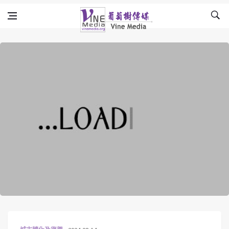
Skip to content
Vine Media
葡萄樹傳媒