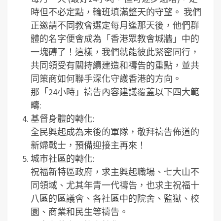
時但不必定點，輪班填滿整天的守望。 我們
正邀請不同教會選定每月逢那天後，他們群
體的名字便會成為「香港眾教會城牆」中的
一塊磚了！這樣，我們就能彼此緊密同行，
共同領受有關持續建造和禱告的重點，並共
同策商如何聯手深化守護香港的方向。
那「24小時」禱告內容建議覆蓋以下四大範
疇:
基督身體的轉化:
全民興起成為末後的軍隊，敬拜禱告佈道的
新婦戰士，預備迎接主再來！
城市社區的轉化:
祝福新特區政府，求主興起職場、七大山不
同領域、尤其年青一代禱告，也求主祝福十
八區的區議會、各社區中的院舍、監獄、校
園、商業和民生等禱告。