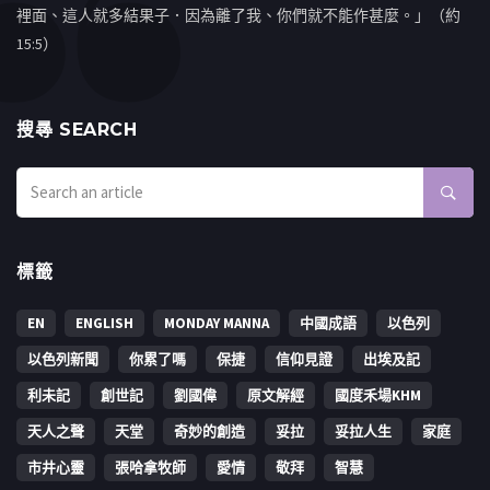
裡面、這人就多結果子．因為離了我、你們就不能作甚麼。」（約
15:5）
搜㝷 SEARCH
標籤
EN
ENGLISH
MONDAY MANNA
中國成語
以色列
以色列新聞
你累了嗎
保捷
信仰見證
出埃及記
利未記
創世記
劉國偉
原文解經
國度禾場KHM
天人之聲
天堂
奇妙的創造
妥拉
妥拉人生
家庭
市井心靈
張哈拿牧師
愛情
敬拜
智慧