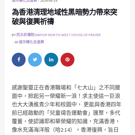
城市轉化及復興
2024-08-14
為香港清理地域性黑暗勢力帶來突
破與復興祈禱
BY
西北祈禱院 NWHOP NORTH-WEST HOUSE OF PRAYER
IN
城市轉化及復興
感謝聖靈正在香港職場和「七大山」之不同層
面中，掀起另一榮耀新一浪！求主使這一巨浪
也大大湧進青少年和校園中， 更能與香港四年
前已經啟動的「兒童禱告運動會」匯聚，多代
覆蓋，使認識耶和華榮耀的知識，充滿香港，
像水充滿海洋般（哈2:14）。香港復興，旨日