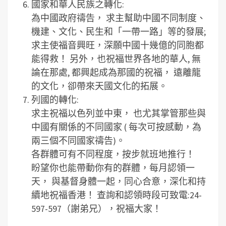
國家和華人民族之轉化:
為中國政府禱告， 求主幫助中國不同制度、
機建、文化、民生和「一帶一路」等的發展;
求主使福音興旺，深願中國十幾億的同胞都
能得救！ 另外，也祝福世界各地的華人, 無
論在那處, 都興起成為那國的祝福， 遠離龍
的文化，卻帶來天國文化的拓展。
列國的轉化:
求主祝福以色列並中東， 也尤其掌管那些與
中國有關係的不同國家 ( 每次可按感動，為
兩三個不同國家禱告)。
各群體可有不同程度，按步就班地推行！
盼望你也能帶動你有的群體，每月認領一
天， 與基督身體一起，同心合意，深化和持
續地祝福香港！ 查詢和認領時段可致電:24-
597-597（謝弟兄），祝福大家！