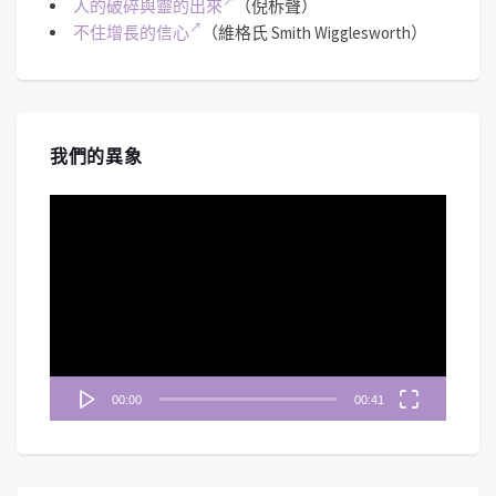
人的破碎與靈的出來
（倪柝聲）
不住增長的信心
（維格氏 Smith Wigglesworth）
我們的異象
視
訊
播
放
器
00:00
00:41