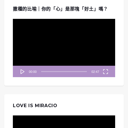
撒種的比喻｜你的「心」是那塊「好土」嗎？
視
訊
播
放
器
00:00
02:47
LOVE IS MIRACIO
視
訊