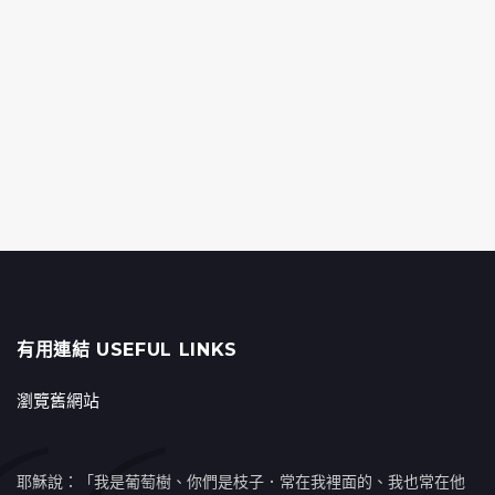
有用連結 USEFUL LINKS
瀏覽舊網站
耶穌說：「我是葡萄樹、你們是枝子．常在我裡面的、我也常在他