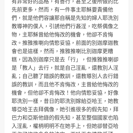
有非常好的品格，有善行，甚至之後所做的比
先前更多，然而，有一件事主耶穌要責備他
們，就是他們容讓那自稱是先知的婦人耶洗別
教導神的僕人，引誘他們行姦淫，吃祭偶像之
物，主耶穌曾給他悔改的機會，他卻不肯悔
改。推雅推喇向情慾妥協，前面的別迦摩迦教
會也是這樣，然而，推雅推喇比別迦摩更糟
糕，因為別迦摩只是去「行」，但推雅推喇卻
是「教人」去行，就是自己淫亂，還教別人淫
亂；自己聽了錯誤的教訓，還教導別人去行錯
誤的教訓，而且他不肯悔改，主曾給他悔改的
機會，但他卻不肯悔改！他向情慾妥協，好像
耶洗別一樣，昔日的耶洗別嫁給亞哈王，她教
導亞哈王去拜偶像，她引進很多的假先知，拜
巴力和亞斯他錄的假先知，甚至整個國家也陷
入淫亂，權柄明明不在她手上，但她卻替亞哈