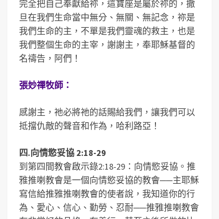
完全把自己奉獻給祢，這寶座是屬於祢的，撒
旦在我們生命當中無分、無關、無記念，祢是
我們生命的主，不單是我們靈魂的救主，也是
我們整個生命的主宰，謝謝主，奉耶穌基督的
名禱告，阿們！
張妙禪牧師：
感謝主，祂必將祂的話賜給我們，讓我們可以
抵擋仇敵的聲音和作為，哈利路亞！
四.向情慾妥協 2:18-29
到第四間教會啟示錄2:18-29：向情慾妥協。推
雅推喇教會是一個向情慾妥協的教會──主耶穌
寫信給推雅推喇教會的使者說，我知道你的行
為、愛心、信心、勤勞、忍耐──推雅推喇教會