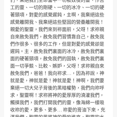
們，棄絕我們生命當中一切被奴役的靈、作苦
工的靈、一切的剛硬、一切的冰冷、一切的硬
著頸項，對愛的感覺遲鈍，主啊，我棄絕這些
感覺離開我、我棄絕這些堅固的營壘離開我！
親愛的聖靈，我們來到祢面前，父呀！求祢親
自來赦免我們，赦免我們習慣靠自己，赦免我
們作很多、很多的工作，但是對愛的感覺卻是
遲鈍。主，赦免我們裏面的冰冷，赦免我們裏
面的硬著頸項，赦免我們的固執，赦免我們裏
面一切爭競、比較、嫉妒，父呀！求祢親自來
赦免我們，爸爸！我向祢求…，因為祢說，神
就是愛，神就是愛！神就是愛！神啊，我們要
棄絕一切大兒子背後的黑暗權勢，我們向祢呼
求，聖靈啊！求祢將神的愛厚厚的澆灌我們，
觸摸我們，我們打開我們的靈，像海綿一樣吸
收祢的愛，更多、更多… 祢愛的膏油下來，充