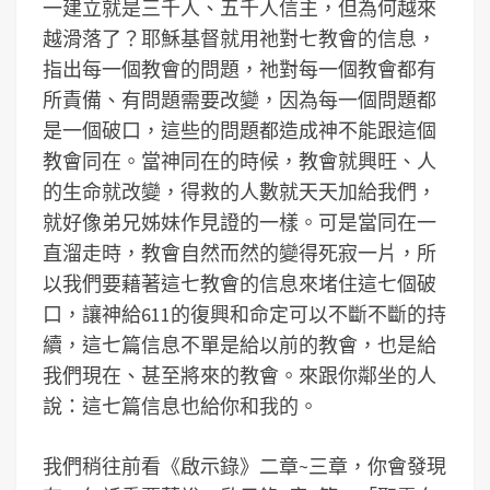
一建立就是三千人、五千人信主，但為何越來
越滑落了？耶穌基督就用祂對七教會的信息，
指出每一個教會的問題，祂對每一個教會都有
所責備、有問題需要改變，因為每一個問題都
是一個破口，這些的問題都造成神不能跟這個
教會同在。當神同在的時候，教會就興旺、人
的生命就改變，得救的人數就天天加給我們，
就好像弟兄姊妹作見證的一樣。可是當同在一
直溜走時，教會自然而然的變得死寂一片，所
以我們要藉著這七教會的信息來堵住這七個破
口，讓神給611的復興和命定可以不斷不斷的持
續，這七篇信息不單是給以前的教會，也是給
我們現在、甚至將來的教會。來跟你鄰坐的人
說：這七篇信息也給你和我的。
我們稍往前看《啟示錄》二章~三章，你會發現