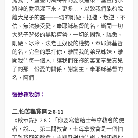
滿我們，聖靈的風將神的愛吹進來，聖靈的水
將神的愛澆灌下來，更多…，以致我們能夠脫
離大兒子的靈──一切的剛硬、抵擋、叛逆、不
信、無法接受愛。奉耶穌基督的名，斷開一切
大兒子背後的黑暗權勢，一切的固執、驕傲、
剛硬、冰冷、法老王奴役的權勢，奉耶穌基督
的名，完全的擊打你，離開我的弟兄姊妹，離
開我們每一個人，讓我們在祢的裏面享受真兒
子的那一份愛的關係，謝謝主，奉耶穌基督的
名，阿們！
張妙禪牧師：
二.怕苦難貧窮 2:8-11
《啟示錄》2:8：「你要寫信給士每拿教會的使
者，說…」第二間教會，士每拿教會是一個怕
苦難貧窮的教會，主耶穌對他們說，我知道你