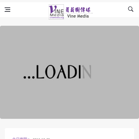
Skip to content
Vine Media
葡萄樹傳媒