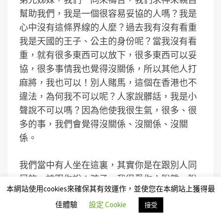
幫助我們，我是一個很容易妥協的人嗎？我是
心中沒有這條界線的人麼？過去我有沒有看重
我是天國的王子、公主的身份呢？當我沒有看
重，就有很多東西可以放下，很多東西可以妥
協，很多事情我也覺得沒關係，所以其他人打
麻將，我也可以！別人賭馬，這個在香港也不
違法，為何我不可以呢？人家說髒話，我是小
聲說不可以嗎？因為他使我很生氣，很多、很
多的事，我們會覺得沒關係、沒關係、沒關
係。
我們當中有人坐在這裏，其實你是在跟別人同
居的，神跟你說：孩子，我很愛你！脫離、脫
本網站使用cookies來確保其有效運作，並使您在本網站上獲得最
離，因為這是不合神心意的關係；我們當中又
佳體驗
設定 Cookie
接受
有人有很嚴重手淫的問題，包括看色情刊物，
你是每天、每天都作，不單只每天一次，還是