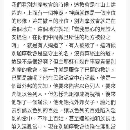
我們看別迦摩教會的時候，這教會是在山上建
造的，上面有一個神廟，神廟就像是一個座位
的形像，這是撒旦的座位，別迦摩教會就是在
這個地方，這個地方就是「當我忠心的見證人
安提伯，在你們中間撒旦所住的地方被殺之
時」。就是有人殉道了、有人被殺了，這時候
別迦摩教會是堅守主的名，沒有棄絕主的道，
這是不是很好啊？但主耶穌有幾件事要責備別
迦摩的教會，第一件就是服從了巴蘭的教訓。
巴蘭是誰呢？他在民數記當中有記載，他是一
個幫外邦的先知，他要來陷害以色列人，要來
咒詛以色列人，但怎樣咒詛卻成為祝福，後來
他想了一個辦法，他開始找外邦女子，讓她們
去引誘以色列的百姓，讓以色列的百姓陷入淫
亂的當中，不單止百姓，甚至連領袖和族長也
陷入淫亂當中。現在別迦摩教會也陷在淫亂當