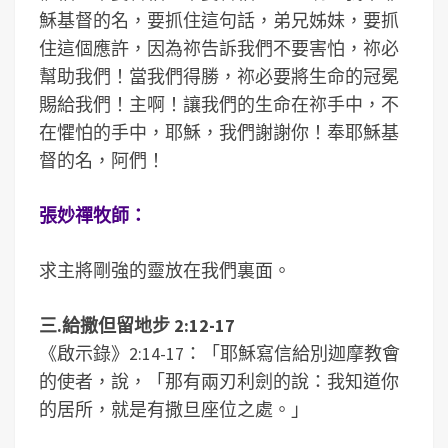
穌基督的名，要抓住這句話，弟兄姊妹，要抓
住這個應許，因為祢告訴我們不要害怕，祢必
幫助我們！當我們得勝，祢必要將生命的冠冕
賜給我們！主啊！讓我們的生命在祢手中，不
在懼怕的手中，耶穌，我們謝謝你！奉耶穌基
督的名，阿們！
張妙禪牧師：
求主將剛強的靈放在我們裏面。
三.給撒但留地步 2:12-17
《啟示錄》2:14-17：「耶穌寫信給別迦摩教會
的使者，說，「那有兩刃利劍的說：我知道你
的居所，就是有撒旦座位之處。」