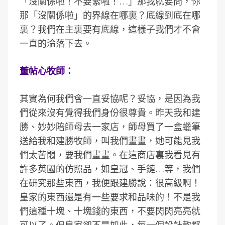
「沒關係啦！不要緊啦！…」那我就要問，你
那「沒關係啦」的界線在哪裏？底線到底在哪
裏？我們在主裏要有底線，這樣子我們才不會
一直的淪落下去。
董帖心牧師：
其實為何我們會一直妥協呢？妥協，是因為我
們從來沒有覺得我們身份很尊貴。昨天我和建
勝、妙妙陪師母去一家店，師母買了一盒蠟筆
送給我和建勝牧師，叫我們畫畫，她可能見我
們太苦悶，要我們畫畫。在這商店裏我看見有
許多英國的仿照品，如皇冠、手鏈…等，我們
在研究那些東西，我便跟建勝說：很高級啊！
皇家的東西還是有一些要求和品味的！不是我
們這種十塊、十塊錢的東西，不要閃閃亮亮就