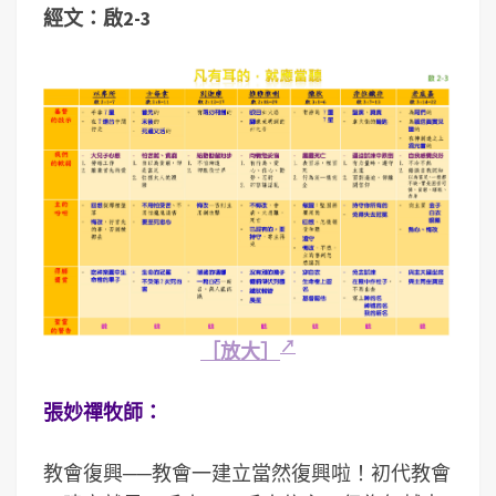
經文：啟2-3
［放大］
張妙禪牧師：
教會復興──教會一建立當然復興啦！初代教會