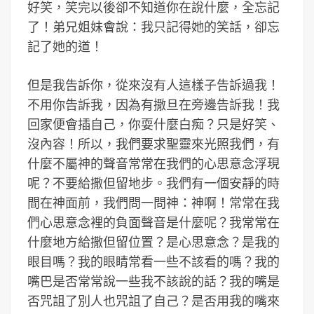
好笑，笑完以後卻不知道你在說什麼，全忘記
了！弟兄姐妹會說：我只記得她的笑話，卻忘
記了她的道！
但是我告訴你，從來沒有人這樣子告訴過我！
不用你告訴我，因為有撒旦在旁邊告訴我！我
回家便會插自己，你耍什麼白痴？只是好笑、
沒內容！所以，我們要求聖靈來光照我們，有
什麼不屬神的聲音常常在我們的心思意念浮現
呢？不要給撒但留地步。我們有一個安靜的時
間在神面前，我們問一問神：神啊！常常在我
們心思意念裡的負面聲音是什麼呢？我常常在
什麼地方給撒但留位置？是心思意念？是我的
眼目嗎？我的眼睛常看一些不該看的嗎？我的
嘴巴是否常常說一些我不該說的話？我的嘴是
否咒詛了別人也咒詛了自己？是否用我的嘴來