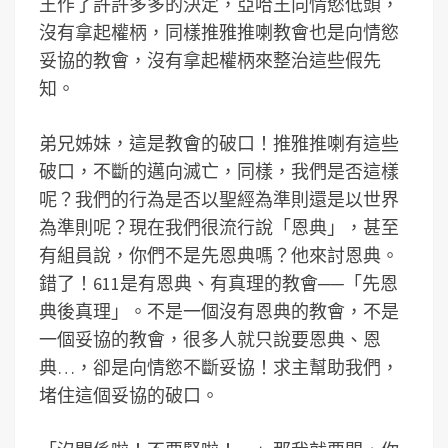
王作了許許多多的決定，亞哈王向情慾低頭，
沒有拿起權柄，同樣推雅推喇教會也是向情慾
妥協的教會，沒有拿起權柄來整治這些假先
知。
弟兄姊妹，這是教會的破口！推雅推喇有這些
破口，不斷的邁向滅亡，同樣，我們是否這樣
呢？我們的行為是否以聖經為準則還是以世界
為準則呢？現在我們很流行說「恩典」，甚至
有組員說，你們不是先恩典嗎？他來討恩典。
錯了！611是有恩典、有真理的教會──「先恩
典後真理」。不是一個沒有恩典的教會，不是
一個妥協的教會，很多人就只說要恩典、恩
典…，卻是向情慾不斷妥協！求主幫助我們，
堵住這個妥協的破口。