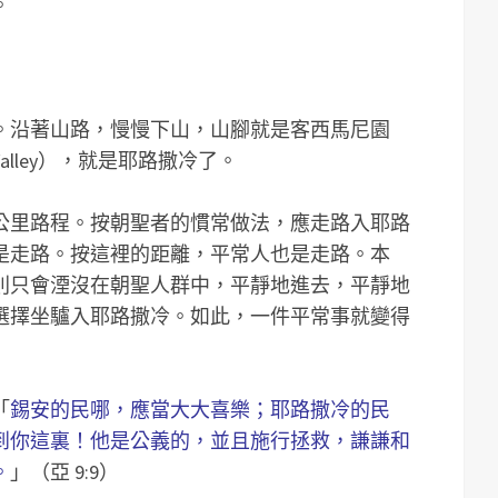
。
。沿著山路，慢慢下山，山腳就是客西馬尼園
Valley），就是耶路撒冷了。
3公里路程。按朝聖者的慣常做法，應走路入耶路
是走路。按這裡的距離，平常人也是走路。本
則只會湮沒在朝聖人群中，平靜地進去，平靜地
選擇坐驢入耶路撒冷。如此，一件平常事就變得
「
錫安的民哪，應當大大喜樂；耶路撒冷的民
到你這裏！他是公義的，並且施行拯救，謙謙和
。
」（亞 9:9）