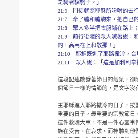
是騎著驢駒子。」
21:6 門徒就照耶穌所吩咐的去
21:7 牽了驢和驢駒來，把自
21:8 眾人多半把衣服鋪在路
21:9 前行後隨的眾人喊著說
的！高高在上和散那！」
21:10 耶穌既進了耶路撒冷
21:11 眾人說：「這是加利利
這段記述散發著節日的氣氛，卻
個節日一樣的情節的，是文字沒
主耶穌進入耶路撒冷的日子，按
重要的日子，最重要的宗教節日
這件救贖大事，不是一件心靈事
族在受苦、在哀求，而神聽到他