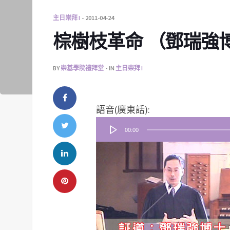
主日崇拜 I
2011-04-24
棕樹枝革命 （鄧瑞強博士）
BY
崇基學院禮拜堂
IN
主日崇拜 I
音
語音(廣東話):
訊
00:00
播
放
器