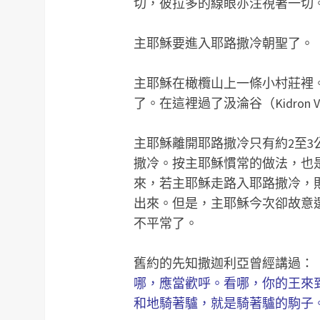
切，彼拉多的線眼亦注視著一切
主耶穌要進入耶路撒冷朝聖了。
主耶穌在橄欖山上一條小村莊裡
了。在這裡過了汲淪谷（Kidron 
主耶穌離開耶路撒冷只有約2至
撒冷。按主耶穌慣常的做法，也
來，若主耶穌走路入耶路撒冷，
出來。但是，主耶穌今次卻故意
不平常了。
舊約的先知撒迦利亞曾經講過：
哪，應當歡呼。看哪，你的王來
和地騎著驢，就是騎著驢的駒子