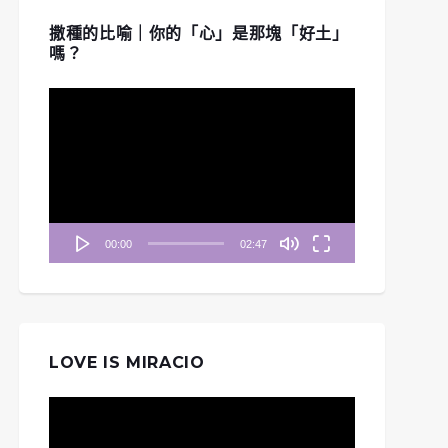
撒種的比喻｜你的「心」是那塊「好土」
嗎？
視
訊
播
放
器
00:00
02:47
LOVE IS MIRACIO
視
訊