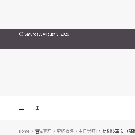
Skip to content
Saturday, August 8, 2026
主
Vine Media
葡萄樹傳媒
Home
認識真理
聖經教導
主日崇拜 I
棕樹枝革命 （鄧瑞強
頁