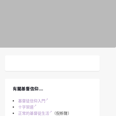
有關基督信仰….
基督徒信仰入門
十字架道
正常的基督徒生活
（倪柝聲）