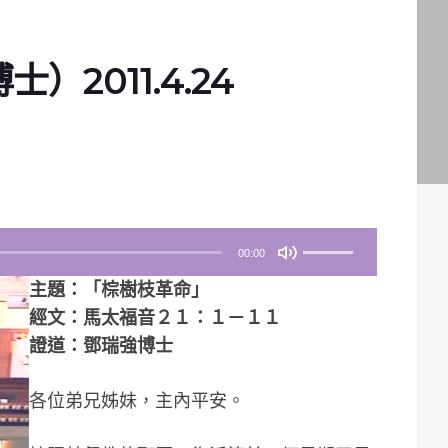
2011.4.24
使
00:00
用
主題：「棕樹枝革命」
向
經文：馬太福音２１：１－１１
上
證道：鄧瑞強博士
/
向
各位弟兄姊妹，主內平安。
下
鍵