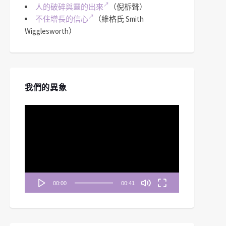
人的破碎與靈的出來
（倪柝聲）
不住增長的信心
（維格氏 Smith
Wigglesworth）
我們的異象
視
訊
播
放
器
00:00
00:41