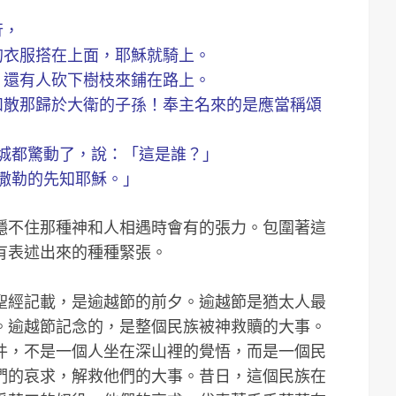
行，
己的衣服搭在上面，耶穌就騎上。
上；還有人砍下樹枝來鋪在路上。
：和散那歸於大衛的子孫！奉主名來的是應當稱頌
，合城都驚動了，說：「這是誰？」
拿撒勒的先知耶穌。」
隱不住那種神和人相遇時會有的張力。包圍著這
有表述出來的種種緊張。
聖經記載，是逾越節的前夕。逾越節是猶太人最
。逾越節記念的，是整個民族被神救贖的大事。
件，不是一個人坐在深山裡的覺悟，而是一個民
們的哀求，解救他們的大事。昔日，這個民族在