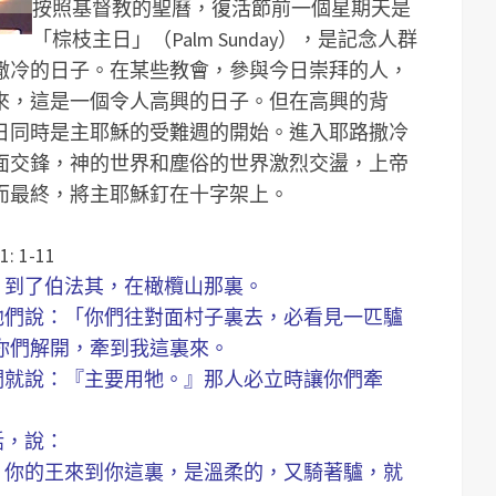
按照基督教的聖曆，復活節前一個星期天是
以
「棕枝主日」（Palm Sunday），是記念人群
提
撒冷的日子。在某些教會，參與今日崇拜的人，
高
來，這是一個令人高興的日子。但在高興的背
或
日同時是主耶穌的受難週的開始。進入耶路撒冷
降
面交鋒，神的世界和塵俗的世界激烈交盪，上帝
低
而最終，將主耶穌釘在十字架上。
音
量
1-11
。
冷，到了伯法其，在橄欖山那裏。
對他們說：「你們往對面村子裏去，必看見一匹驢
你們解開，牽到我這裏來。
你們就說：『主要用牠。』那人必立時讓你們牽
話，說：
哪，你的王來到你這裏，是溫柔的，又騎著驢，就