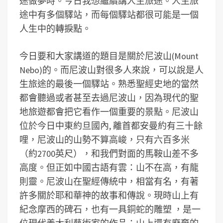
途做夢時。今日我想繼續講人生旅途。人生旅
途中有多個驛站，而每個驛站都很可能是一個
人生中的轉捩點。
今日要和大家講道的題目是關於尼波山(Mount
Nebo)的。而尼波山對很多人來說，可以說是人
生旅途的最後一個驛站。熟悉聖經史地的當然
都會聽過或者甚至去過尼波山，因為現代的聖
地旅遊都會把它看作一個重要的景點。尼波山
位於今日中東約旦國內, 離首都安曼約有三十餘
哩，尼波山的山勢不算高峻，只有六百多米
（約2700英尺），和我們對面的馬鞍山差不多
高度。但正如中國古語有雲：山不在高，有龍
則靈。尼波山在聖經傳統中，相當有名，有著
許多關於耶和華神的故事和傳說。現時山上有
紀念摩西的碑石，也有一具銅蛇的雕塑 ，是一