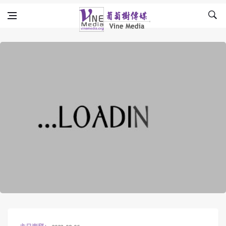
Skip to content
Vine Media
葡萄樹傳媒