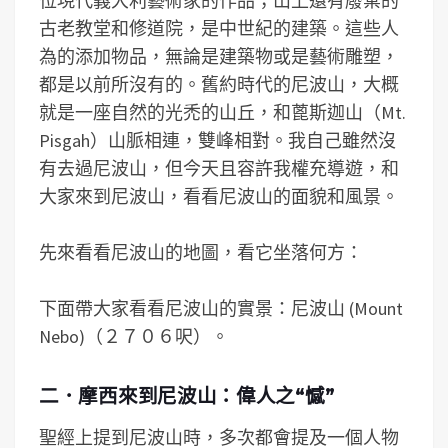
位現代義大利藝術家的作品；山上還有廢棄的
古老教堂和修道院，是中世紀的建築。這些人
為的添加物品，無論是建築物或是藝術雕塑，
都是以前所沒有的。舊約時代的尼波山，大概
就是一座自然的光禿的山丘，和蓖斯迦山（Mt.
Pisgah）山脈相連，雙峰相對。我自己雖然沒
有去過尼波山，但今天且容許我權充導遊，和
大家來到尼波山，看看尼波山的面貌和風景。
先來看看尼波山的地圖，看它坐落何方：
下面帶大家看看尼波山的實景：尼波山 (Mount
Nebo)（２７０６呎）。
二．摩西來到尼波山：偉人之“憾”
聖經上提到尼波山時，多次都會提及一個人物