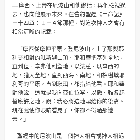
—-摩西。上帝在尼波山和他說話，與他檢視過
去，也向他展示未來。在舊約聖經《申命記》
三十四章：１－４節那裡，對這次神人之會有
相當清晰的記載：
「摩西從摩押平原，登尼波山，上了那與耶
利哥相對的毗斯迦山頂。耶和華把基列全地，
直到但、拿弗他利全地，以法蓮、瑪拿西的
地，猶大全地，直到西海、南地，和棕樹城耶
利哥的平原，直到瑣珥，都指給他看。耶和華
對他說：這就是我向亞伯拉罕、以撒、雅各起
誓應許之地，說：我必將這地賜給你的後裔。
現在我使你眼睛看見了，你卻不得過那邊
去。」
聖經中的尼波山是一個神人相會或神人相遇