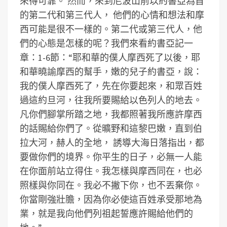
來得可靠。 然而，來到尼波山前以約書亞為首
的第二代和第三代人， 他們的心情和想法和摩
西可能是很不一樣的。第二代或第三代人，他
們的心態是怎樣的呢？我們來看約書亞記一
章：1-6節：“耶和華的僕人摩西死了以後，耶
和華曉諭摩西的幫手，嫩的兒子約書亞，說：
我的僕人摩西死了，先在你要起來，和眾百姓
過這約旦河，往我所要賜給以色列人的地去。
凡你們腳掌所踏之地，我都照著我所應許摩西
的話賜給你們了。從曠野和這黎巴嫩，直到伯
拉大河，赫人的全地， 誘導大海日落指出，都
要做你們的境界。你平生的日子，必無一人能
在你面前站立得住。我怎樣與摩西同在，也必
照樣與你同在。我必不撇下你，也不丟棄你。
你當剛強壯膽，因為你必使這百姓承受那地為
業，就是我向他們列祖起誓應許賜給他們的