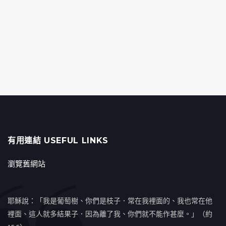
有用連結 USEFUL LINKS
瀏覽舊網站
耶穌說：「我是葡萄樹、你們是枝子．常在我裡面的、我也常在他
裡面、這人就多結果子．因為離了我、你們就不能作甚麼。」（約