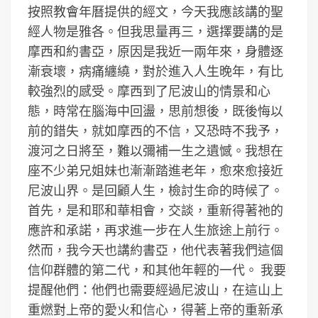
按照教會年曆提供的經文，今天我應該講的聖
經人物是雅各。但我思量再三，選擇要講的是
摩西和約書亞，原因是我近一兩年來，身體逐
漸衰壞，病痛纏繞，對於進入人生晚年，有比
較強烈的感受。摩西到了尼波山的情景和心
態，時常在腦海中回盪，思前想後，既後悔以
前的錯失，就如摩西的不信，又恐時不我予，
渡河之日將至，難以彌補一生之遺憾。我想在
座不少弟兄姐妹也漸漸踏進老年，愈來愈接近
尼波山界。是回顧人生，檢討生命的時候了。
首先，是和耶和華相會，交談，重新得著祂的
應許和承諾，再求進一步在人生旅途上前行。
然而，我今天也講約書亞，他代表著我們這個
信仰群體的第二代，和其他年輕的一代。 我要
提醒他們：他們也需要經過尼波山，在這山上
重燃對上帝的愛火和信心，得著上帝的重新承