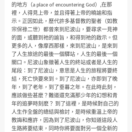
的地方（a place of encountering God）,在那
裡，人得見上帝，並且得著上帝的曉諭和指
示。正因如此，歷代許多基督教的聖者（如教
宗保祿二世）都曾來到尼波山，要尋求一見神
的面，或聽到祂的諭旨，和得到祂的啟示。但
更多的人，像摩西那樣，來到尼波山，是來到
了人生旅途的最後一個驛站，人生的最後一個
關口。尼波山象徵著人生的終站或者是人生的
尾段：到了尼波山，意思是人生的旅程將要終
結，死亡快要來到。到了尼波山，亦即到了晚
年，到了老年，到了垂暮之年。在此時此刻，
應該做些甚麽？難道還充滿那少年的幻想和青
年的追夢時刻麽？ 到了這裡，是時候對自己的
人生作全盤的總結與檢討，是時候重溫上帝的
教誨和應許，因為到了尼波山，你知道這段人
生路將要結束，同時你將要面對另一個全新的