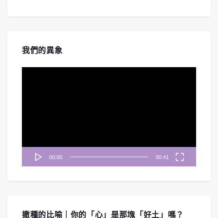
我們的異象
視
訊
播
放
器
00:00
00:41
撒種的比喻｜你的「心」是那塊「好土」嗎？