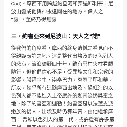
God)。摩西不用跨越約旦河和穿過耶利哥，尼
波山變成他與神永遠同在的地方。偉人之
“憾”，至終乃得無憾！
三．約書亞來到尼波山：天人之“諾”
從我們的角度看，摩西的終身遺憾是看見而不
得親臨應許之地。這是整代出埃及的以色列人
的悲哀，流浪曠野四十年，雖有雲柱火柱看顧
隨行，但他們信心不足，受異族文化和宗教的
影響，膜拜金牛，崇奉巴力，惹怒了耶和華。
所以，幾乎所有追隨摩西出埃及、過紅海的以
色列人都不能進入上帝應許的迦南流奶與蜜之
地。除了約書亞和迦勒！約書亞是以法蓮支派
嫩族的後人，出埃及時仍算年青，由他繼承摩
西， 帶領以色列人的第二代，或許還有許多第