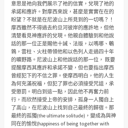
意思是祂向我們展示了祂的信實，兌現了祂的
承諾和應許。對摩西來說，甚麼是實實在在的
盼望？不就是在尼波山上所見到的一切嗎？！
摩西雖然不得過去約旦河彼岸的應許地，但他
清楚看見神應許的兌現。他親自體驗到和他說
話的那一位正是賜他十誡、法版，以嗎哪、鵪
鶉，雲柱、火柱帶領他和以色列人走過四十年
的曠野路。尼波山上和他說話的那一位， 既要
提醒摩西其應許和承諾不變，但也要指出摩西
曾經犯下的不信之罪。使摩西明白，他的人生
為何充滿祝福，但犯了罪也必須接受咒詛，承
受懲罰。明白到這一點，因此他不再奮力前
行，而欣然接受上帝的安排，孤身一人獨自上
了高山，在尼波山上找到自己最終的歸宿。那
最終的孤獨(the ultimate solitude)，變成為與神
同在的愉悅(happiness of being together with