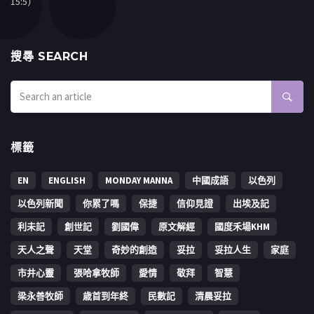
15:5）
搜㝷 SEARCH
標籤
EN
ENGLISH
MONDAY MANNA
中國成語
以色列
以色列新聞
你累了嗎
保捷
信仰見證
出埃及記
利未記
創世記
劉國偉
原文解經
國度禾場KHM
天人之聲
天堂
奇妙的創造
妥拉
妥拉人生
家庭
市井心靈
張哈拿牧師
愛情
敬拜
智慧
梁永善牧師
歳首到年終
民數記
清晨妥拉