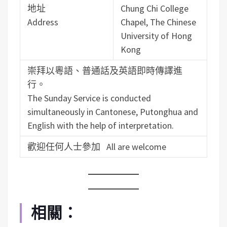
地址
Chung Chi College
Address
Chapel, The Chinese
University of Hong
Kong
崇拜以粵語、普通話及英語即時傳譯進
行。
The Sunday Service is conducted
simultaneously in Cantonese, Putonghua and
English with the help of interpretation.
歡迎任何人士參加 All are welcome
相關：