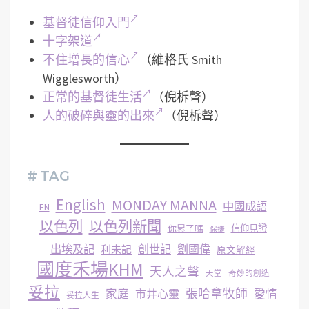
基督徒信仰入門
十字架道
不住增長的信心
（維格氏 Smith
Wigglesworth）
正常的基督徒生活
（倪柝聲）
人的破碎與靈的出來
（倪柝聲）
# TAG
English
MONDAY MANNA
中國成語
EN
以色列
以色列新聞
你累了嗎
信仰見證
保捷
出埃及記
創世記
劉國偉
利未記
原文解經
國度禾場KHM
天人之聲
天堂
奇妙的創造
妥拉
張哈拿牧師
家庭
市井心靈
愛情
妥拉人生