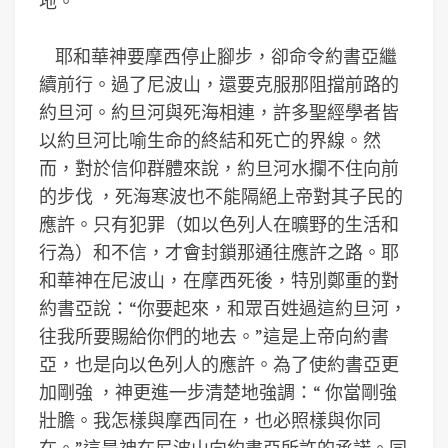
地。”
耶和華神要摩西停止腳步，卻命令約書亞繼
續前行。過了尼波山，還要克服那阻擋前路的
約旦河。約旦河與死海相連，許多聖經學者皆
以約旦河比喻生命的終結和死亡的界線。然
而，對於信仰群體來說，約旦河水攔不住向前
的步伐 ，死海寒波也不能隔絕上帝對其子民的
應許。只有犯罪（如以色列人在曠野的生活和
行為）和不信，才會封鎖那通往應許之路。耶
和華神在尼波山，在摩西死後，特別鄭重的對
約書亞說：“你要起來，和眾百姓過這約旦河，
往我所要賜給你們的地去。”這是上帝向約書
亞，也是向以色列人的應許。為了使約書亞更
加剛強 ，神更進一步清楚地強調：“ 你當剛強
壯膽。我怎樣與摩西同在，也必照樣與你同