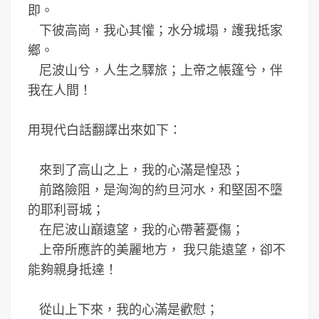
即。
下彼高崗，我心其懽；水分城塌，護我抵家
鄉。
尼波山兮，人生之驛旅；上帝之帳篷兮，伴
我在人間！
用現代白話翻譯出來如下：
來到了高山之上，我的心滿是惶恐；
前路險阻，是洶洶的約旦河水，和堅固不墮
的耶利哥城；
在尼波山巔遠望，我的心帶著憂傷；
上帝所應許的美麗地方， 我只能遠望，卻不
能夠親身抵達！
從山上下來，我的心滿是歡慰；