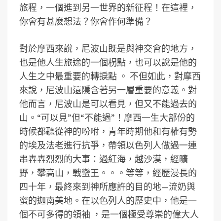
旅程，一個進到另一世界的新征程！在這裡，
你會有甚麽想法？你會作何準備？
對於摩西來說，尼波山既是與神交會的地方，
也是他人生旅途的一個柺點，也可以說是他的
人生之中最重要的轉捩點 。 不但如此，對摩西
來說，尼波山還隱含著另一層重要的意義。對
他而言，尼波山是可以看見，但又不能過去的
山。“可以見”但“不能過”！摩西一生大部份的
時候都聽從神的吩咐，青年時期他和有權有勢
的埃及法老進行抗爭，帶領以色列人做過一連
串轟轟烈烈的大事：過紅海，越沙漠，經曠
野，攀高山，戰蠻王。。。等等，經歷漫長的
四十年，最終來到神所應許的目的地—流奶與
蜜的迦南美地。在以色列人的歷史中，他是一
個不可多得的領袖 ，是一個極受尊崇的偉大人