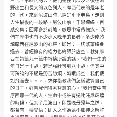
三代、第四代的人，他們是在出埃及之後在曠
野出生和長大的以色列人。摩西代表的是年老
的一代，來到尼波山時已經是垂垂老矣，走到
人生最後的一段路，尼波山前，千思纏繞，百
感交集；回顧多於前瞻，感恩中常帶愧疚。 我
們在座中也有不少步入晚年的長者，多少能體
諒摩西在尼波山的心境。即是：一切繁華將會
過去，曾經擁有的權力也終歸於虛空，就如摩
西在詩篇九十篇中祈禱所說的話。“我們一生的
年日是七十歲，若是強壯可到八十歲，但其中
可矝誇的不過是勞苦愁煩，轉眼成空，我們便
如飛而去。。。。求你指教我們怎樣數算自己
的日子，好叫我們得著智慧的心。”我們當中有
摩西那一代的人，生命中或許有過叱吒與輝煌
的時候，但到了尼波山，即是晚景殘年之際，
都會有一種覺悟：即人之作為遠不如神之應許