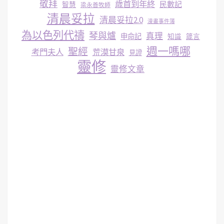
敬拜
歳首到年終
民數記
智慧
梁永善牧師
清晨妥拉
清晨妥拉2.0
漫畫事件簿
為以色列代禱
琴與爐
真理
申命記
知識
箴言
週一嗎哪
聖經
考門夫人
荒漠甘泉
見證
靈修
靈修文章