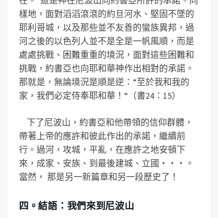
在。”這是神在尼波山向約書亞所許的承諾。同
樣地，面對滔滔滾滾的約旦河水、堅固不墜的
耶利哥城，以及那些並不友善的蠻族異邦，過
河之後的以色列人並不是全是一帆風順，而是
處處挑戰、困難重重的境況，面對這些困難和
挑戰，約書亞也向耶和華神作出相對的承諾。
那就是，無論境況是順是逆：“至於我和我的
家，我們必定侍奉耶和華！“（書24：15）
下了尼波山，約書亞和他帶領的信仰群體，
帶著上帝的應許和彼此作出的承諾，繼續前
行。過河，攻城，平亂，在應許之地安頓下
來，成家、安族、到最後建城、立國‧‧‧。
當然， 那是另一新篇章和另一段歷史了！
四。結語：我們來到尼波山