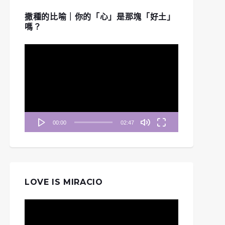
撒種的比喻｜你的「心」是那塊「好土」
嗎？
視
訊
播
放
器
00:00
02:47
LOVE IS MIRACIO
視
訊