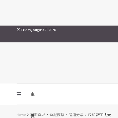
Skip to content
Friday, August 7, 2026
主
Vine Media
葡萄樹傳媒
Home
認識真理
聖經教導
講道分享
#260 誰主明天
頁