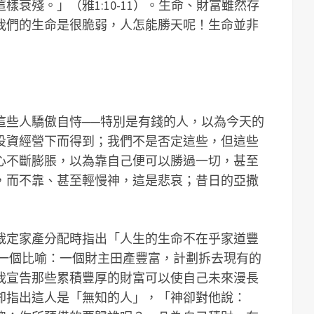
衰殘。」（雅1:10-11）。生命、財富雖然存
我們的生命是很脆弱，人怎能勝天呢！生命並非
這些人驕傲自恃──特別是有錢的人，以為今天的
投資經營下而得到；我們不是否定這些，但這些
心不斷膨脹，以為靠自己便可以勝過一切，甚至
，而不靠、甚至輕慢神，這是悲哀；昔日的亞撒
裁定家產分配時指出「人生的生命不在乎家道豐
講了一個比喻：一個財主田產豐富，計劃拆去現有的
我宣告那些累積豐厚的財富可以使自己未來漫長
卻指出這人是「無知的人」，「神卻對他說：