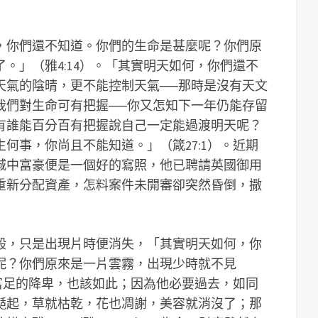
，你們還不知道。你們的生命是甚麼呢？你們原
。」（雅4:14）。「其實明天如何，你們還不
天氣的陰晴，更不能控制天氣──那時是沒有天文
我們對生命可有把握──你又怎知下一年仍能存留
有誰能百分百有把握說自己一定能過渡明天呢？
何事，你尚且不能知道。」（箴27:1）。近期
城中富豪便是一個好的寫照，他已聘請英國御用
重新分配資產，怎料案件未開審卻突然昏倒，撒
般，只是出現片時便消失，「其實明天如何，你
呢？你們原來是一片雲霧，出現少時就不見
「富足的降卑，也該如此；因為他必要過去，如同
颳起，草就枯乾，花也凋謝，美容就消沒了；那