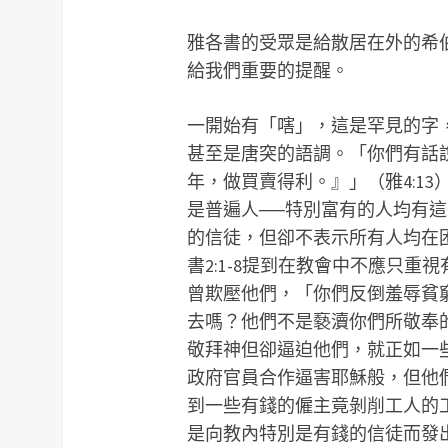
雅各書的受眾是給散居在外的希
給我們重要的提醒。
一開始有「嗐」，這是罕見的字
甚至是唐突的語調。「你們有話
年，做買賣得利。』」（雅4:1
是普遍人──特別富有的人均有
的信徒，但卻不表示所有人均在
書2:1-8提到在教會中不應只
曾欺壓他們，「你們反倒羞辱貧
去嗎？他們不是褻瀆你們所敬奉的
敬拜神但卻逼迫他們，就正如一
政府官員合作逼害耶穌般，但他
到一些有錢的僱主竟剝削工人的工
是向教內特別是有錢的信徒而發