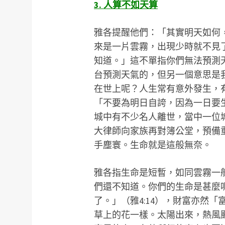
3. 人算不如天算
雅各提醒他們：「其實明天如何
來是一片雲霧，出現少時就不見了
知道。」這不單指你們無法預測
台預測天氣的，但另一個意思是
在世上呢？人生常有意外發生，
「不要為明日自誇，因為一日要生
城中有不少名人離世，當中一位
大律師向家族再對簿公堂，預備
手塵寰。生命就是這般無奈。
雅各指生命是短暫，如同雲霧一
們還不知道。你們的生命是甚麼
了。」（雅4:14），財富亦然
草上的花一樣。太陽出來，熱風