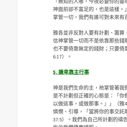
『無知的人哪，今夜必要你的靈
神面前卻不富足的，也是這樣。」（
掌管一切，我們有誰可對未來有
雅各並非反對人要有計劃、籌算
信神掌管一切而不是依靠那些錢
也不要倚靠無定的錢財；只要倚
6:17）。
5. 謙卑靠主行事
神是我們生命的主，祂掌管著我
是不計劃但正確的心態是：「你
以做這事，或做那事。』」（雅4
憐憫、引導，「當將你的事交託
37:5）。我們為自己所計劃的