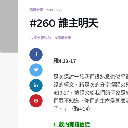
講道分享
2019-10-21
#260 誰主明天
BY
梁永善牧師
IN
講道分享
雅4:13-17
是次探討一段我們很熟悉也似乎
踐的經文，藉是次的分享提醒弟
4:13-17，這經文給我們的印
們還不知道。你們的生命是甚麼
了。」（雅4:14）
1. 教內有錢信徒