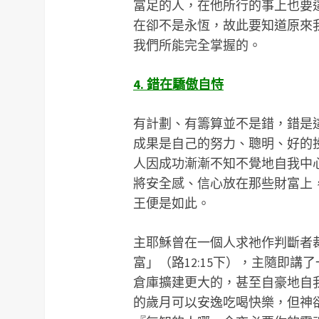
富足的人，在他所行的事上也要這樣
在卻不是永恆，故此要知道原來
我們所能完全掌握的。
4. 錯在驕傲自恃
有計劃、有籌算並不是錯，錯是
成果是自己的努力、聰明、好的
人因成功漸漸不知不覺地自我中
將安全感、信心放在那些財富上
王便是如此。
主耶穌曾在一個人求祂作判斷者
富」（路12:15下），主隨即
倉庫擴建更大的，甚至自豪地自
的歲月可以安逸吃喝快樂，但神