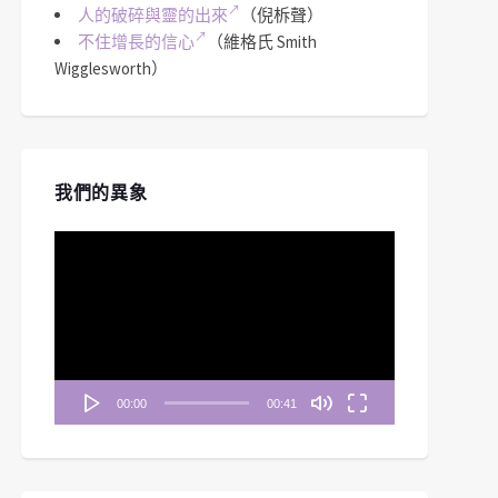
人的破碎與靈的出來
（倪柝聲）
不住增長的信心
（維格氏 Smith
Wigglesworth）
我們的異象
視
訊
播
放
器
00:00
00:41