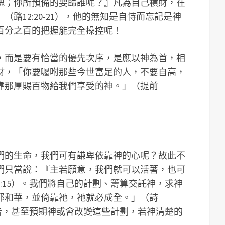
魂；你所預備的要歸誰呢？』凡為自己積財，在
路12:20-21），他的無知是自恃而忘記是神
百分之百的把握能完全操控呢！
，而是要有恰當的優先次序，是應以神為首，相
財，「你要囑咐那些今世富足的人，不要自高，
靠那厚賜百物給我們享受的神。」（提前
們的生命，我們可有謙卑依靠神的心呢？故此不
們只當說：『主若願意，我們就可以活著，也可
:15）。我們將自己的計劃、籌算交託神，求神
耶和華，並倚靠祂，祂就必成全。」（詩
禱告，甚至預期神或會改變這些計劃，若神清楚的