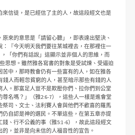
伯來信徒，是已經信了主的人，故這段經文也是
，原來的意思是「請留心聽」，即表達出堅決、
說：『今天明天我們要往某城裡去，在那裡住一
3），「你們有話說」這顯示並非個人的思維，而
這些思想。雖然雅各寫書的對象是受試煉、受逼迫
困苦中，那時教會仍有一些富有的人，如在雅各
重視有錢人而輕忽貧窮的人，甚至暗示那些有錢的人
窮人。那富足人豈不是欺壓你們、拉你們到公堂
尊名嗎？」（雅2:6-7），這些人一樣是進會堂
些祭司、文士、法利賽人會與他們不歡喜的羅馬
們仍自認是神的選民。不單這些，在第五章亦提
錢、行不公義的事（雅5:1-6），故此這段經文
出的，並非是向未信的人福音性的宣告。