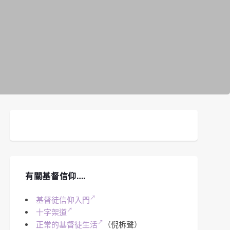
有關基督信仰….
基督徒信仰入門
十字架道
正常的基督徒生活
（倪柝聲）