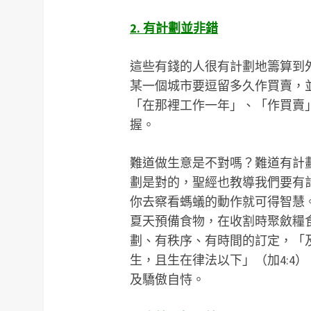
2. 有計劃並非錯
這些有錢的人很有計劃地籌算到
某一個城市要逗留多久作買賣，
「在那裡工作一年」、「作買賣
握。
難道做生意是不對嗎？難道有計
劃是對的，聖經也教導我們要有
你去察看螞蟻的動作就可得智慧
夏天預備食物，在收割時聚斂糧食
劃、有秩序、有時間的訂定，「
生，且生在律法以下」（加4:4
及驕傲自恃。