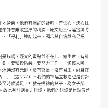
外地營商，他們有週詳的計劃、有信心、決心往
並預計會賺取豐厚的利潤。原文用三個連接詞將
」、「得利」連結起來，顯示其自信與充足把
劃是錯嗎？經文的重點並不在此，做生意、有計
計劃、要積穀防饑、要努力工作，「懶惰人哪，
。螞蟻沒有元帥，沒有官長，沒有君王，尚且在
。」（箴6:6-8）。我們的神建立救恩也是有計
及至時候滿足，神就差遣祂的兒子，為女子所
）。故此有計劃並非錯誤，他們的錯誤是焦點偏差