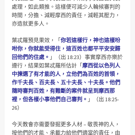
處理，如此類推。這樣便可減少人輪候審判的
時間，分擔、減輕摩西的責任，減輕其壓力，
亦造就更多人。
葉忒羅預見果效，「
你若這樣行，神也這樣吩
咐你，你就能受得住，這百姓也都平平安安歸
回他們的住處。
」（出 18:23）事實摩西亦樂於
遵行，結果如葉忒羅所估計「
摩西從以色列人
中揀選了有才能的人，立他們為百姓的首領，
作千夫長、百夫長、五十夫長、十夫長。他們
隨時審判百姓，有難斷的案件就呈到摩西那
裡，但各樣小事他們自己審判。
」（出 18:25-
26）
今天教會亦需要發掘更多人材 – 敬畏神的人，
按他們的才能、承載力給他們適當的責任，由