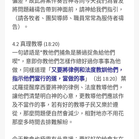
偏差，故此將案件奏告神等同今天我們為會友
將問題藉禱告帶到神面前，請神給我們指引，
（請各牧者、團契導師、職員常常為服侍者禱
告）。
4.2 真理教導 (18:20)
一句諺語是”教他們捕魚是勝過捉魚給他們
喫”，意即你教他們怎樣作總好過你事事為他
做，同樣道理「
又要將律例和法度教訓他們，
指示他們當行的道，當做的事
」（出 18:20）葉
忒羅提醒摩西要將神的律例、法度教導他們，
讓他們清楚明白神的心意，更教導他們應該作
及不當作的事，若有好的教導子民又樂於遵
從，那麼問題便自然會減少，相對地亦不用花
那麼多時間去排難解紛。