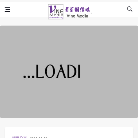
Skip to content
Vine Media
葡萄樹傳媒