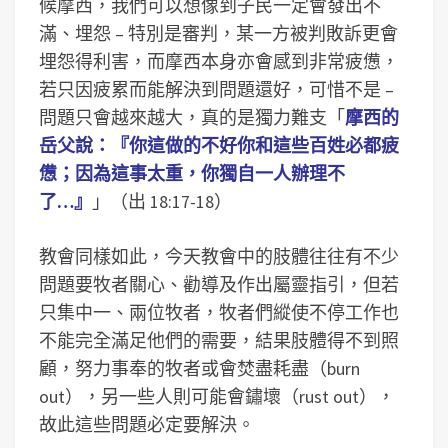
候摩西，我們可以想像到子民一定會發出不
滿、埋怨 – 特別是審判，某一方被判敗訴更會
埋怨得利害，而摩西本身亦會感到非常疲憊，
若只因疲累而能解決到問題還好，可惜不是 –
問題只會越來越大，真的是獨力難支「
摩西的
岳父說：『你這做的不好你和這些百姓必都疲
憊；因為這事太重，你獨自一人辦理不
了…』
」（出 18:17-18）
教會同樣如此，今天教會中的肢體往往有不少
問題要牧者關心、勸導及作出屬靈指引，但若
只集中一、兩位牧者，牧者們縱使不停工作也
不能完全滿足他們的需要，結果肢體得不到照
顧，努力事奉的牧者或會焚盡耗盡（burn
out），另一些人則可能會鏽壞（rust out），
故此這些問題必定要解決。