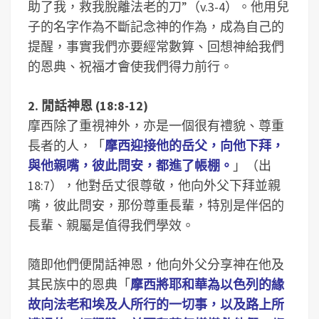
助了我，救我脫離法老的刀”（v.3-4）。他用兒
子的名字作為不斷記念神的作為，成為自己的
提醒，事實我們亦要經常數算、回想神給我們
的恩典、祝福才會使我們得力前行。
2. 閒話神恩 (18:8-12)
摩西除了重視神外，亦是一個很有禮貌、尊重
長者的人，「
摩西迎接他的岳父，向他下拜，
與他親嘴，彼此問安，都進了帳棚。
」（出
18:7），他對岳丈很尊敬，他向外父下拜並親
嘴，彼此問安，那份尊重長輩，特別是伴侶的
長輩、親屬是值得我們學效。
隨即他們便閒話神恩，他向外父分享神在他及
其民族中的恩典「
摩西將耶和華為以色列的緣
故向法老和埃及人所行的一切事，以及路上所