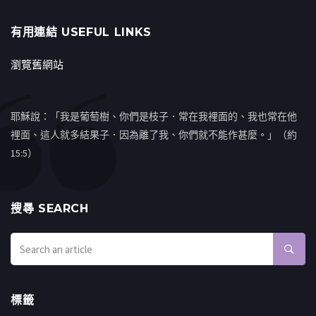
有用連結 USEFUL LINKS
瀏覽舊網站
耶穌說：「我是葡萄樹、你們是枝子．常在我裡面的、我也常在他
裡面、這人就多結果子．因為離了我、你們就不能作甚麼。」（約
15:5）
搜㝷 SEARCH
標籤