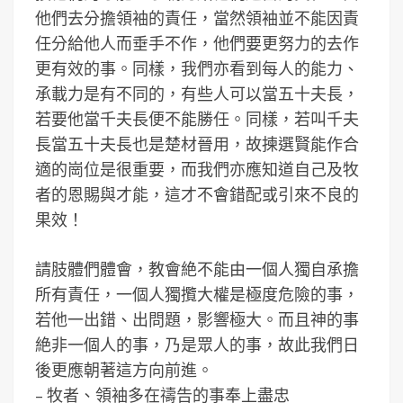
他們去分擔領袖的責任，當然領袖並不能因責
任分給他人而垂手不作，他們要更努力的去作
更有效的事。同樣，我們亦看到每人的能力、
承載力是有不同的，有些人可以當五十夫長，
若要他當千夫長便不能勝任。同樣，若叫千夫
長當五十夫長也是楚材晉用，故揀選賢能作合
適的崗位是很重要，而我們亦應知道自己及牧
者的恩賜與才能，這才不會錯配或引來不良的
果效！
請肢體們體會，教會絶不能由一個人獨自承擔
所有責任，一個人獨攬大權是極度危險的事，
若他一出錯、出問題，影響極大。而且神的事
絶非一個人的事，乃是眾人的事，故此我們日
後更應朝著這方向前進。
– 牧者、領袖多在禱告的事奉上盡忠