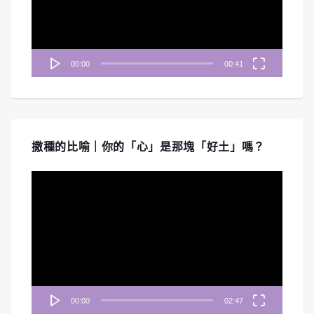
器
00:00
00:41
撒種的比喻｜你的「心」是那塊「好土」嗎？
視
訊
播
放
器
00:00
02:47