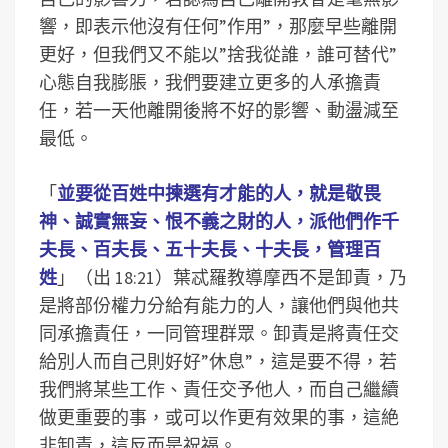
響，即表示他沒有任何”作用”，那麼早些離開
更好，但我們又不能以”捨我從誰，誰可替代”
心態自我膨脹，我們要建立更多的人承擔責
任，若一天他離開後將不好的影響、動盪減至
最低。
「
並要從百姓中揀選有才能的人，就是敬畏
神、誠實無妄、恨不義之財的人，派他們作千
夫長、百夫長、五十夫長、十夫長，管理百
姓
」（出 18:21）葉忒羅教導摩西不是卸責，乃
是將部份權力分給有能力的人，讓他們與他共
同承擔責任，一同管理群眾。卸責是將責任交
給別人而自己則好好”休息”，這是要不得，若
我們將某些工作、責任交予他人，而自己繼續
做更重要的事，或可以作更有效果的事，這絶
非卸責，這反而是祝福。