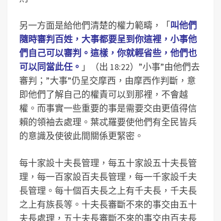
另一方面是給他們清楚的權力範疇，「
叫他們
隨時審判百姓，大事都要呈到你這裡，小事他
們自己可以審判。這樣，你就輕省些，他們也
可以同當此任。
」（出 18:22）”小事”由他們去
審判；”大事”仍呈交摩西，由摩西作判斷，意
即他們了解自己的權責可以到那裡，不會越
權。而事實一些重要的事是需要交由更值得信
賴的領袖去處理。葉忒羅要使他們有全民皆兵
的意識及使彼此間關係更緊密。
每十家設十夫長管理，每五十家設五十夫長管
理，每一百家設百夫長管理，每一千家設千夫
長管理。每十個百夫長之上有千夫長，千夫長
之上有族長等。十夫長審斷不來的事交由五十
夫長處理，五十夫長審斷不來的事交由百夫長