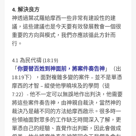
4. 解決良方
神透過葉忒羅給摩西一些非常有建設性的建
議，這些建議也是今天要有效發展教會一個很
重要的方向與模式，我們亦應該循此方針而
行。
4.1 為民代禱 (18:19)
「
你要替百姓到神面前，將案件奏告神
」（出
18:19下），面對複雜多變的案件 – 並不是單憑
摩西的才智 – 縱使他學曉埃及的學問（徒
7:22）- 他不一定可以無誤地作出判決，他需要
將這些案件奏告神，由神親自裁決，當然神的
裁決乃是藉不同的方法給摩西啟示。很多時一
些領袖面對眾多的工作缺乏時間深入了解，更
單憑自己的經驗、直覺作出判斷，因此會做成