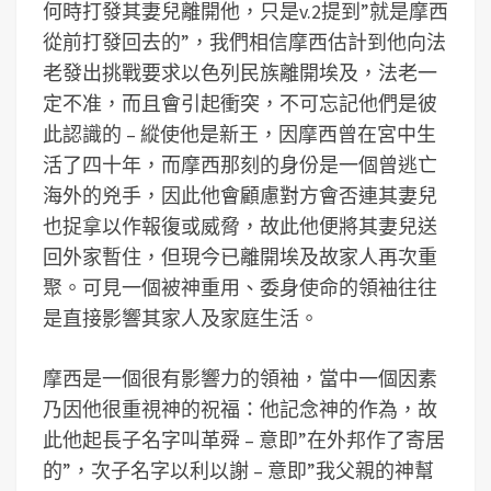
何時打發其妻兒離開他，只是v.2提到”就是摩西
從前打發回去的”，我們相信摩西估計到他向法
老發出挑戰要求以色列民族離開埃及，法老一
定不准，而且會引起衝突，不可忘記他們是彼
此認識的 – 縱使他是新王，因摩西曾在宮中生
活了四十年，而摩西那刻的身份是一個曾逃亡
海外的兇手，因此他會顧慮對方會否連其妻兒
也捉拿以作報復或威脅，故此他便將其妻兒送
回外家暫住，但現今已離開埃及故家人再次重
聚。可見一個被神重用、委身使命的領袖往往
是直接影響其家人及家庭生活。
摩西是一個很有影響力的領袖，當中一個因素
乃因他很重視神的祝福：他記念神的作為，故
此他起長子名字叫革舜 – 意即”在外邦作了寄居
的”，次子名字以利以謝 – 意即”我父親的神幫