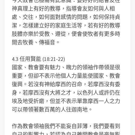
今天教會也極需有此意識：要好好的給會友在
神真理上有好的教導，指導會友如何與人相
處、交往，如何面對感情的問題，如何保持貞
潔，怎樣建立好的家庭生活等，若有好的教導
肢體亦樂於受教、遵從，便會使牧者有更多時
間去牧養、傳福音。
4.3 任用賢能 (18:21-22)
國家、教會要有魅力、魄力的領袖作帶領是很
重要，但卻不表示他個人力量能使國家、教會
復興。若沒有神給摩西的召命，若摩西沒有委
身，若摩西沒有大將之才，以色列人或許仍在
埃及地受折磨，但並不表示單靠摩西一人之力
可以帶領著數百萬的人往迦南地。
作為教會領袖我們不能妄自菲薄，我們要看到
自己的影響力，若認為自己離開教會是毫無影