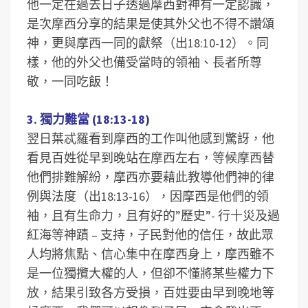
他一定在過去日子透過摩西對神有一定認識，
是次摩西分享的結果是使其外父也不得不讚頌
神，更與摩西一同的獻祭（出18:10-12）。同
樣，他的外父也備受當時的領袖、長者所尊
敬，一同吃飯！
3. 獨力難當 (18:13-18)
翌日葉忒羅看到摩西的工作叫他感到驚訝，他
看見百姓從早到晚站在摩西左右，等候摩西替
他們排難解紛，摩西亦要藉此教導他們神的律
例與法度（出18:13-16），因摩西是他們的領
袖，且有生命力，且有好的”歷史”- 行十災及過
紅海等神蹟 – 支持，子民對他的信任，故此眾
人均將焦點、信心集中在摩西身上，摩西雖不
是一位獨攬大權的人，但卻不懂將某些權力下
放，結果引致各方受損，百姓要由早到晚地等