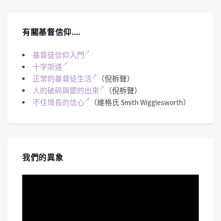
有關基督信仰….
基督徒信仰入門
十字架道
正常的基督徒生活
（倪柝聲）
人的破碎與靈的出來
（倪柝聲）
不住增長的信心
（維格氏 Smith Wigglesworth）
我們的異象
視
訊
播
放