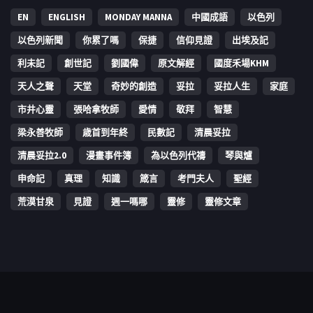
EN
ENGLISH
MONDAY MANNA
中國成語
以色列
以色列新聞
你累了嗎
保捷
信仰見證
出埃及記
利未記
創世記
劉國偉
原文解經
國度禾場KHM
天人之聲
天堂
奇妙的創造
妥拉
妥拉人生
家庭
市井心靈
張哈拿牧師
愛情
敬拜
智慧
梁永善牧師
歳首到年終
民數記
清晨妥拉
清晨妥拉2.0
漫畫事件簿
為以色列代禱
琴與爐
申命記
真理
知識
箴言
考門夫人
聖經
荒漠甘泉
見證
週一嗎哪
靈修
靈修文章