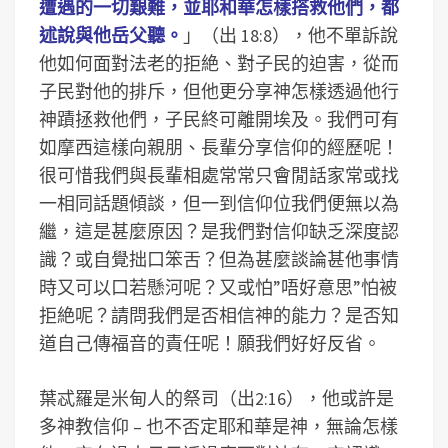
遭遇的一切艱難，並耶和華怎樣搭救他們，都
述說與他岳父聽。
」（出 18:8），他不單訴說
他如何面對法老的拒絶、對子民的迫害，從而
子民對他的排斥，但他更分享神怎樣透過他行
神蹟拯救他們，子民終可離開埃及。我們可有
如摩西這樣向親朋、長輩分享信仰的經歷呢！
很可惜我們與長輩相處常常只會閒話家常或找
一相同話題傾談，但一到信仰位我們便無以為
繼，這是甚麼原因？是我們對信仰缺乏深度認
識？或自覺拙口笨舌？但為甚麼談論甚他事情
時又可以口若懸河呢？又或怕”唔好意思”怕被
拒絶呢？請問我們是否相信神的能力？是否知
道自己傳福音的責任呢！願我們好好反省。
葉忒羅是米甸人的祭司（出2:16），他或許是
多神教信仰 – 也不否定耶和華是神，無論怎樣