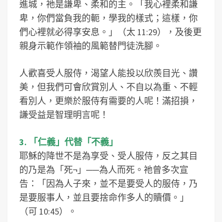
進城，祂是謙卑、柔和的主。「我心裡柔和謙
卑，你們當負我的軛，學我的樣式；這樣，你
們心裡就必得享安息。」（太 11:29），及後更
親身示範作領袖的風範替門徒洗腳。
人歡喜受人服侍，渴望人能投以欣羨目光、讚
美，但我們可會欣賞別人、不自以為重、不輕
看別人，更樂於服侍有需要的人呢！滿招損，
謙受益是智理明言呢！
3. 「仁義」代替「不義」
耶穌的降世不是為享受、受人服侍，反之其目
的乃是為「死¬」──為人而死。祂曾多次宣
告：「因為人子來，並不是要受人的服侍，乃
是要服事人，並且要捨命作多人的贖價。」
（可 10:45）。