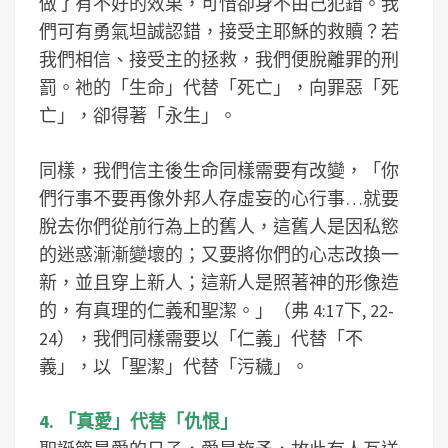
做了有不好的效果，可惜卻身不由己犯錯。我
們可有勇氣坦誠認錯，接受主耶穌的救贖？若
我們相信、接受主的拯救，我們便脫離罪的刑
罰。祂的「生命」代替「死亡」，向罪惡「死
亡」，卻得著「永生」。
同樣，我們信主後生命同樣需要有改變，「你
們行事不要再像外邦人存虛妄的心行事…就要
脫去你們從前行為上的舊人，這舊人是因私慾
的迷惑漸漸變壞的；又要將你們的心志改換一
新，並且穿上新人；這新人是照著神的形像造
的，有真理的仁義和聖潔。」（弗 4:17下, 22-
24），我們同樣需要以「仁義」代替「不
義」，以「聖潔」代替「污穢」。
4. 「真愛」代替「仇恨」