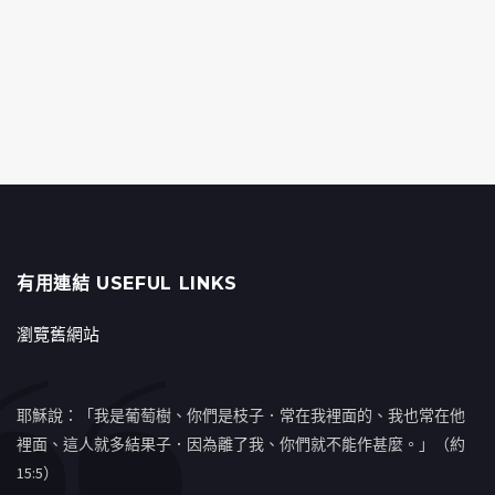
有用連結 USEFUL LINKS
瀏覽舊網站
耶穌說：「我是葡萄樹、你們是枝子．常在我裡面的、我也常在他
裡面、這人就多結果子．因為離了我、你們就不能作甚麼。」（約
15:5）