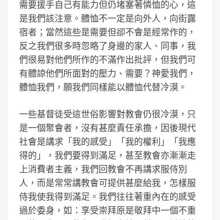
需要援手自己有能力但仍堵塞著憐恤的心，這
是我們該注意。體恤不一定是向外人，向街露
宿者；當然這些是需要但卻不會是經常作的，
反之我們很多時忽略了身邊的家人、同事，我
們很易對他們所作的不滿作出批評，但我們可
有體諒他們所面對的壓力、需要？神愛我們，
體恤我們，願我們同樣能以體恤代替冷漠。
一些基督徒受這世俗影響對教會仍很冷漠，只
是一個聚會者，沒有甚麼責任承擔，因後現代
社會是講求「我的感受」「我的權利」「我應
得的」，我們要得到滿足，甚至教會亦漸漸走
上消費者主義，我們回教會不再講求服侍別
人，而是常常講教會可提供甚麼給我，怎樣服
侍我使我得到滿足。我們往往著重內在的感受
過於委身，如：享受崇拜原是敬拜中一個不重