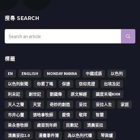
搜㝷 SEARCH
標籤
EN
ENGLISH
MONDAY MANNA
中國成語
以色列
以色列新聞
你累了嗎
保捷
信仰見證
出埃及記
利未記
創世記
劉國偉
原文解經
國度禾場KHM
天人之聲
天堂
奇妙的創造
妥拉
妥拉人生
家庭
市井心靈
張哈拿牧師
愛情
敬拜
智慧
梁永善牧師
歳首到年終
民數記
清晨妥拉
清晨妥拉2.0
漫畫事件簿
為以色列代禱
琴與爐