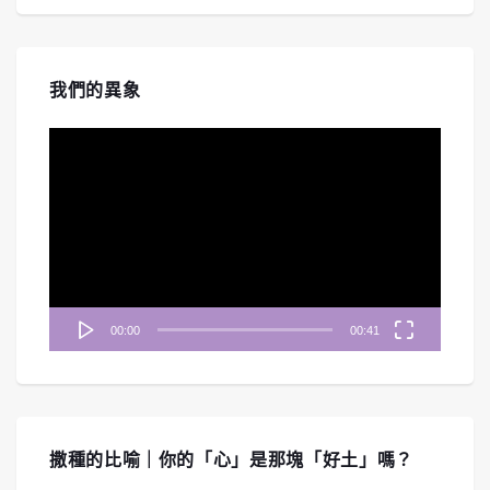
我們的異象
視
訊
播
放
器
00:00
00:41
撒種的比喻｜你的「心」是那塊「好土」嗎？