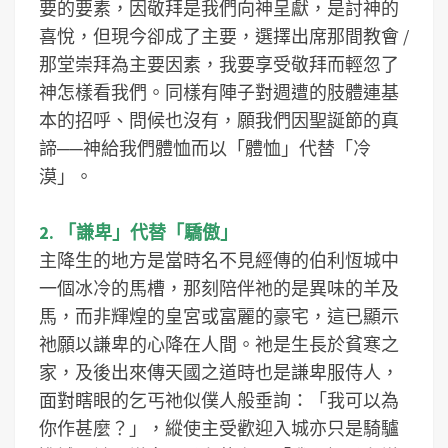
要的要素，因敬拜是我們向神呈獻，是討神的
喜悅，但現今卻成了主要，選擇出席那間教會 /
那堂崇拜為主要因素，我要享受敬拜而輕忽了
神怎樣看我們。同樣有陣子對週遭的肢體連基
本的招呼、問候也沒有，願我們因聖誕節的真
諦──神給我們體恤而以「體恤」代替「冷
漠」。
2. 「謙卑」代替「驕傲」
主降生的地方是當時名不見經傳的伯利恆城中
一個冰冷的馬槽，那刻陪伴祂的是異味的羊及
馬，而非輝煌的皇宮或富麗的豪宅，這已顯示
祂願以謙卑的心降在人間。祂是生長於貧寒之
家，及後出來傳天國之道時也是謙卑服侍人，
面對瞎眼的乞丐祂似僕人般垂詢：「我可以為
你作甚麼？」，縱使主受歡迎入城亦只是騎驢