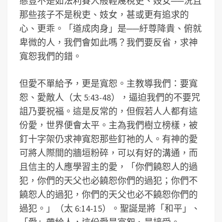
態豈不是如法利賽人般輕蔑稅吏、妓女──況且
那些孩子不是稅吏、妓女，甚或更有追求的
心、更乖。「道成肉身」是──紆尊降貴、俯就
卑微的人，我們會如此嗎？我們要反省，求神
寬恕我們的錯。
但愛不單給予，更是寬恕。主教導我們：要寬
恕、愛敵人（太 5:43-48），逼迫我們的不要咒
詛乃要祝福。這是反常的，但假若人人都有這
份愛，世界便會太平。主為我們樹立榜樣，被
釘十字架仍求神寬恕那些釘祂的人。有神的愛
可將人際間的牆垣粉碎，可以有好的溝通，而
且信主的人應學習主的愛，「你們饒恕人的過
犯，你們的天父也必饒恕你們的過犯；你們不
饒恕人的過犯，你們的天父也必不饒恕你們的
過犯。」（太 6:14-15）。聖誕是將「和平」、