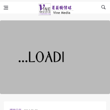
Skip to content
Vine Media
葡萄樹傳媒