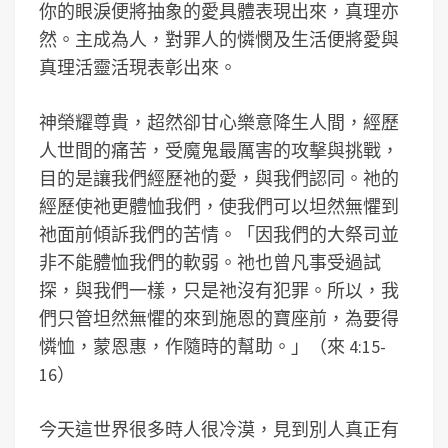
你的眼淚便將抽象的愛具體表現出來，真理亦
然。主成為人，對罪人的憐憫及生活便將愛與
真理活靈活現表彰出來。
神榮耀尊貴，超然卻甘心樂意降生人間，經歷
人世間的痛苦，受魔鬼最厲害的攻擊與挑戰，
目的是讓我們經歷祂的愛，與我們認同。祂的
經歷使祂更體恤我們，使我們可以坦然無懼到
祂面前傾訴我們的苦情。「因我們的大祭司並
非不能體恤我們的軟弱。祂也曾凡事受過試
探，與我們一樣，只是祂沒有犯罪。所以，我
們只管坦然無懼的來到施恩的寶座前，為要得
憐恤，蒙恩惠，作隨時的幫助。」（來 4:15-
16）
今天這世界很多時人很冷漠，見到別人真正有