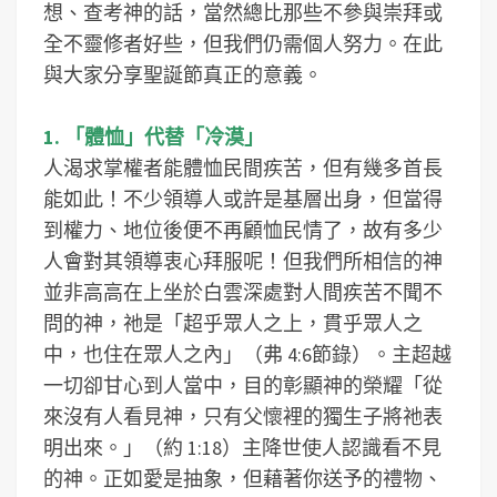
想、查考神的話，當然總比那些不參與崇拜或
全不靈修者好些，但我們仍需個人努力。在此
與大家分享聖誕節真正的意義。
1. 「體恤」代替「冷漠」
人渴求掌權者能體恤民間疾苦，但有幾多首長
能如此！不少領導人或許是基層出身，但當得
到權力、地位後便不再顧恤民情了，故有多少
人會對其領導衷心拜服呢！但我們所相信的神
並非高高在上坐於白雲深處對人間疾苦不聞不
問的神，祂是「超乎眾人之上，貫乎眾人之
中，也住在眾人之內」（弗 4:6節錄）。主超越
一切卻甘心到人當中，目的彰顯神的榮耀「從
來沒有人看見神，只有父懷裡的獨生子將祂表
明出來。」（約 1:18）主降世使人認識看不見
的神。正如愛是抽象，但藉著你送予的禮物、