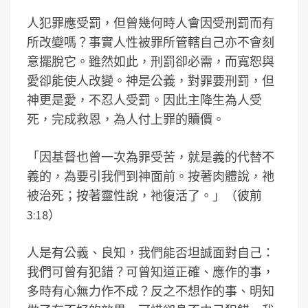
人犯罪應受罰，但曾幾何時人會因受刑罰而有
所改變嗎？事實人性被罪所管轄自己亦不會刻
意擺脫它。雖然如此，刑罰卻必需，而寬恕與
愛卻能使人改變。神是公義，對罪要刑罰，但
神更是愛，不忍人受罰。因此主降生為人受
死，完成救恩，為人付上罪的贖價。
「因基督也曾一次為罪受苦，就是義的代替不
義的，為要引我們到神面前。按著肉體說，祂
被治死；按著靈性說，祂復活了。」（彼前
3:18）
人是有公義、良知，我們能否坦誠面對自己：
我們可曾有犯錯？可曾知道正確、應作的事，
多時有心無力作不成？反之不想作的事、明知