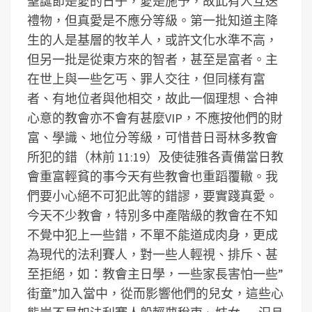
聖誕節是愛的日子，愛是施予，故此有人互送
禮物，但真愛是不應分等級。第一批知道主降
生的人是基層的牧羊人，或許文化水準不高，
但另一批是從東方來的智者，甚至是富者。主
在世上與一些乞丐、罪人交往，但同樣有富
者、有地位者與他相交，故此一個理想、合神
心意的教會亦不會有甚麼VIP，不應按他們的財
富、學識、地位分等級，可惜昔日哥林多教會
所犯的錯（林前 11:19）及使徒雅各責備當日教
會重富輕貧的事今天有些教會也重蹈覆轍。我
們要小心絕不可犯此等的錯謬，要實踐真愛。
今天不少教會，特別多中產階級的教會在不知
不覺中犯上一些錯，不單不能道成肉身，更成
為現代的法利賽人，對一些人輕視、排斥、甚
至拒絕，如：教會主日學，一些家長害怕一些”
街童”加入當中，從而影響他們的兒女，這些心