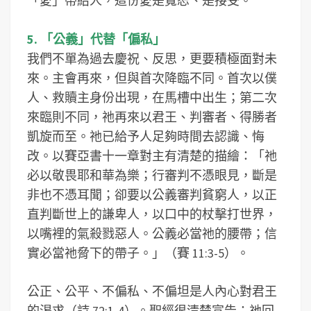
「愛」帶給人，這份愛是寬恕、是接受。
5. 「公義」代替「偏私」
我們不單為過去慶祝、反思，更要積極面對未
來。主會再來，但與首次降臨不同。首次以僕
人、救贖主身份出現，在馬槽中出生；第二次
來臨則不同，祂再來以君王、判審者、得勝者
凱旋而至。祂已給予人足夠時間去認識、悔
改。以賽亞書十一章對主有清楚的描繪：「祂
必以敬畏耶和華為樂；行審判不憑眼見，斷是
非也不憑耳聞；卻要以公義審判貧窮人，以正
直判斷世上的謙卑人，以口中的杖擊打世界，
以嘴裡的氣殺戮惡人。公義必當祂的腰帶；信
實必當祂脅下的帶子。」（賽 11:3-5）。
公正、公平、不偏私、不偏坦是人內心對君王
的渴求（詩 72:1-4）。聖經很清楚宣告：祂回