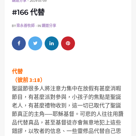
講道分享
2014-05-09
#166 代替
BY
梁永善牧師
IN
講道分享
代替
（彼前 3:18）
聖誕節很多人將注意力集中在放假有甚麼消暇
節目，有甚麼派對參與，小孩子的焦點是聖誕
老人，有甚麼禮物收到，這一切已取代了聖誕
節真正的主角──耶穌基督。可悲的人往往用贗
品代替真品，甚至基督徒亦會無意地犯上這些
錯謬，以牧者的信息、一些靈修品代替自己思