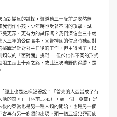
次面對撒旦的試探，難道祂三十歲前是安然無
如我們作小孩、少年時也受著不同的攻擊、試
不受更深、更有力的試探嗎？我們深信主三十歲
進入三年的公開職事，宣告神國的信息時祂面對
的挑戰是針對著主日後的工作，但主得勝了，以
到類似的「面對面」挑戰──但卻化作不同的形式
勸阻主走上十架之路，故此這次曠野的得勝，是
。
─「經上也是這樣記著說：「首先的人亞當成了有
活的靈。」（林前15:45），頭一個「亞當」是
末後的亞當也是另一種人類的開始，也是另一個
不會再有另一族類的出現。頭一個亞當犯罪而使