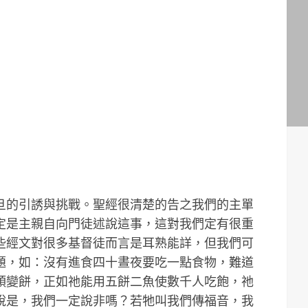
旦的引誘與挑戰。聖經很清楚的告之我們的主單
定是主親自向門徒述說這事，這對我們定有很重
些經文對很多基督徒而言是耳熟能詳，但我們可
題，如：沒有進食四十晝夜要吃一點食物，難道
頭變餅，正如祂能用五餅二魚使數千人吃飽，祂
說是，我們一定說非嗎？若牠叫我們傳福音，我