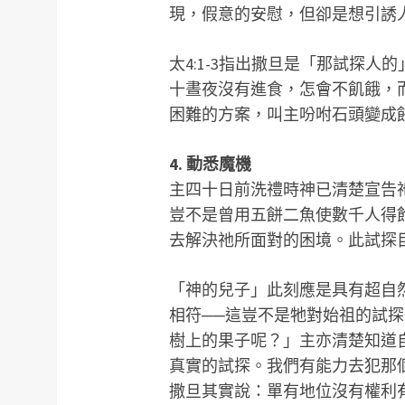
現，假意的安慰，但卻是想引誘
太4:1-3指出撒旦是「那試探
十晝夜沒有進食，怎會不飢餓，
困難的方案，叫主吩咐石頭變成
4. 動悉魔機
主四十日前洗禮時神已清楚宣告
豈不是曾用五餅二魚使數千人得
去解決祂所面對的困境。此試探
「神的兒子」此刻應是具有超自
相符──這豈不是牠對始祖的試
樹上的果子呢？」主亦清楚知道
真實的試探。我們有能力去犯那
撒旦其實說：單有地位沒有權利