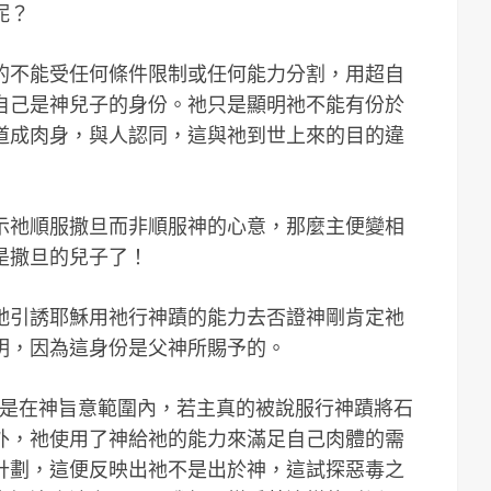
呢？
的不能受任何條件限制或任何能力分割，用超自
自己是神兒子的身份。祂只是顯明祂不能有份於
道成肉身，與人認同，這與祂到世上來的目的違
示祂順服撒旦而非順服神的心意，那麼主便變相
是撒旦的兒子了！
牠引誘耶穌用祂行神蹟的能力去否證神剛肯定祂
明，因為這身份是父神所賜予的。
說是在神旨意範圍內，若主真的被說服行神蹟將石
外，祂使用了神給祂的能力來滿足自己肉體的需
計劃，這便反映出祂不是出於神，這試探惡毒之