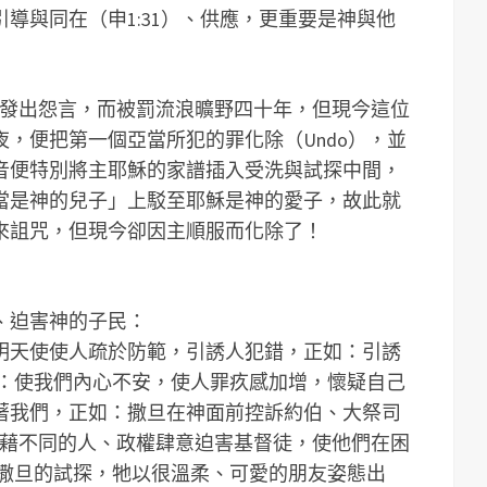
導與同在（申1:31）、供應，更重要是神與他
等發出怨言，而被罰流浪曠野四十年，但現今這位
，便把第一個亞當所犯的罪化除（Undo），並
音便特別將主耶穌的家譜插入受洗與試探中間，
當是神的兒子」上駁至耶穌是神的愛子，故此就
來詛咒，但現今卻因主順服而化除了！
、迫害神的子民：
明天使使人疏於防範，引誘人犯錯，正如：引誘
們：使我們內心不安，使人罪疚感加增，懷疑自己
著我們，正如：撒旦在神面前控訴約伯、大祭司
人：藉不同的人、政權肆意迫害基督徒，使他們在困
對撒旦的試探，牠以很溫柔、可愛的朋友姿態出