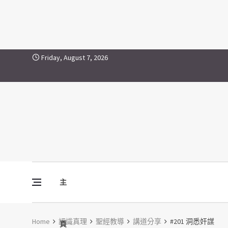
Skip to content
Friday, August 7, 2026
主
Vine Media
葡萄樹傳媒
Home
認識真理
聖經教導
講道分享
#201 洞悉奸謀
頁