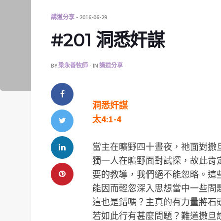
講道分享
2016-06-29
#201 洞悉奸謀
BY
梁永善牧師
IN
講道分享
洞悉奸謀
太4:1-4
當主在曠野四十晝夜，祂面對撒
獨一人在曠野面對試探，故此肯
要的教導，我們絕不能忽略。這
能因而輕忽深入思想當中一些問
這也是錯嗎？主真的有力量將石
若如此行有甚麼問題？難道撒旦