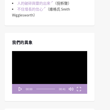
人的破碎與靈的出來
（倪柝聲）
不住增長的信心
（維格氏 Smith
Wigglesworth）
我們的異象
視
訊
播
放
器
00:00
00:41