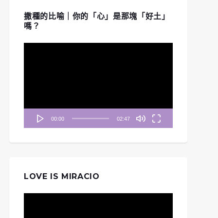
撒種的比喻｜你的「心」是那塊「好土」
嗎？
視
訊
播
放
器
00:00
02:47
LOVE IS MIRACIO
視
訊