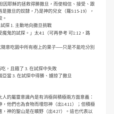
4），但因耶穌的拯救得勝撒旦，而使相信、接受、跟
撒旦的奴隸，乃是神的兒女（羅5:15-19），
較。
旦試探 1. 主動地向撒旦挑戰
鬼的試探。」太4:1（可再參考 可1:12，路
以隨意吃園中所有樹上的果子──只是不能吃分別
吃，且餓了 3. 在試探中失敗
亞當 3. 在試探中得勝、擄掠了撒旦
太人的屬靈意識內是有消極與積極兩方面意義：
，他們也為食物而埋怨神（出14:11）；但積極
，神的聖山是在曠野（出4:27）。這也代表以