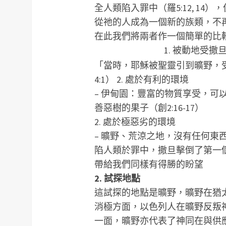
全人類陷入罪中（羅5:12, 1
從祂的人成為一個新的族類，不再是
在此我們將兩者作一個簡單的比
1. 被動地受撒
第一個亞當
末後的亞當
「當時，耶穌被聖靈引到曠野，受魔
4:1） 2. 處於有利的環境
– 伊甸園：豐富的物質享受，可
善惡樹的果子（創2:16-17）
2. 處於極惡劣的環境
– 曠野、荒涼之地，沒有任何東西
陷人類於罪中，撒旦擊倒了第一個
帶給我們同樣有得勝的盼望
2. 試探地點
這試探的地點是曠野，曠野在猶
消極方面，以色列人在曠野反叛神
一面，曠野亦代表了神同在與供應