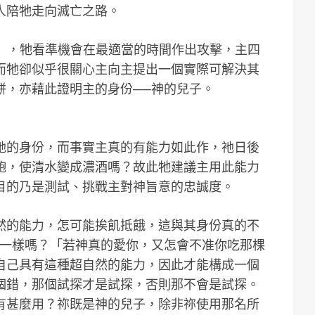
人陪牠走向滅亡之路。
人的」，牠看準機會在最適當的時間作出攻擊，主四
而牠卻似乎很關心主向主提出一個實際可解決其
餅，亦藉此證明主的身份──神的兒子。
祂的身份，而事實主真的有能力如此作，祂日後
飽，使清水變成濃酒嗎？故此牠建議主用此能力
目的乃是測試、挑戰主對神旨意的忠誠度。
然的能力，怎可能挨飢抵餓，這與其身份真的不
探一樣嗎？「若神真的愛你，又怎會不准你吃那棵
自己具有這種超自然的能力，因此才能構成一個
個錯，那個試探才是試探，否則那不會是試探。
有甚麼用？祢既是神的兒子，除非祢使用那名所