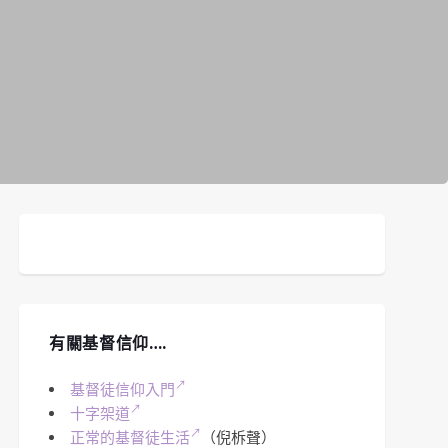
有關基督信仰….
基督徒信仰入門
十字架道
正常的基督徒生活
（倪柝聲）