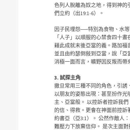
色列人脫離為奴之地，得到神的引
們立約（出19:1-6）。
因子民埋怨──特別為食物、水
「人子」以順服的心禁食四十晝夜
藉此成就末後亞當的義。路加福
並且由約瑟倒敍到亞當，說「亞
消極一面而言，曠野因反叛而帶
3. 試探主角
撒旦常用三種不同的角色，引誘
以朋友的姿態出現：甚至扮作光
主、亞當般。 以控訴者控訴我
的信、得救。更會在神面前控訴
約書亞（亞3:1）。 公然作敵
難壓力下放棄信仰。 是次主面