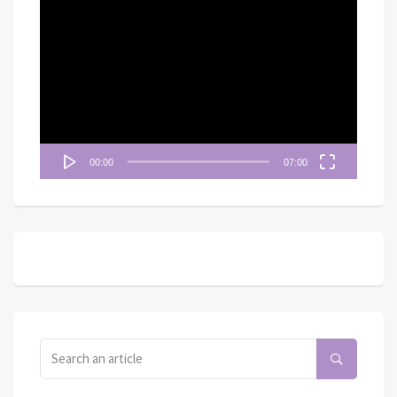
視
訊
播
放
器
00:00
07:00