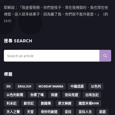
耶穌說：「我是葡萄樹、你們是枝子．常在我裡面的、我也常在他
裡面、這人就多結果子．因為離了我、你們就不能作甚麼。」（約
15:5）
搜㝷 SEARCH
標籤
EN
ENGLISH
MONDAY MANNA
中國成語
以色列
以色列新聞
你累了嗎
保捷
信仰見證
出埃及記
利未記
創世記
劉國偉
原文解經
國度禾場KHM
天人之聲
天堂
奇妙的創造
妥拉
妥拉人生
家庭