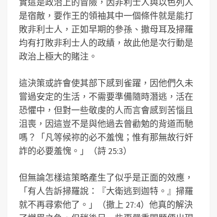
實這是政治上的冒險，因非利士人與以色列人
是宿敵，要作王的領袖其中一個條件就是能打
敗非利士人，正如早期的參孫、撒母耳及掃羅
均有打敗非利士人的政績，故此他是次行動是
政治上極大的賭注。
這決策或許會使其部下感到雀躍，因他們久未
嘗過安定的生活，不需要準備隨時潛逃，活在
恐懼中，但對一些敬虔的人而言會感到苦惱且
沮喪，因這豈不是與他過去曾勸勉的背道而馳
嗎？「凡等候祢的必不羞愧；惟有那無故行奸
詐的必要羞愧。」（詩 25:3）
但無論怎樣這策略產生了似乎是正面的效應，
「有人告訴掃羅說：『大衛逃到迦特。』掃羅
就不再尋索他了。」（撒上 27:4）他真的解決