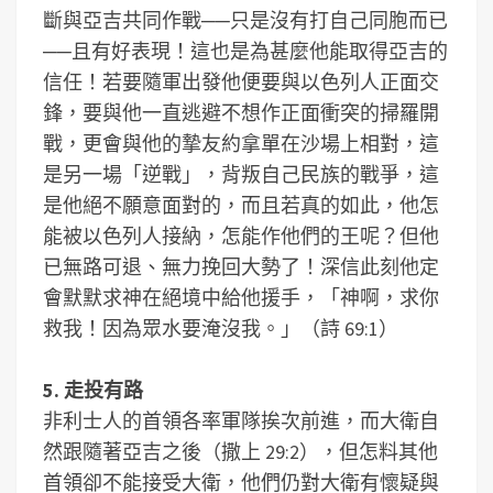
斷與亞吉共同作戰──只是沒有打自己同胞而已
──且有好表現！這也是為甚麼他能取得亞吉的
信任！若要隨軍出發他便要與以色列人正面交
鋒，要與他一直逃避不想作正面衝突的掃羅開
戰，更會與他的摯友約拿單在沙場上相對，這
是另一場「逆戰」，背叛自己民族的戰爭，這
是他絕不願意面對的，而且若真的如此，他怎
能被以色列人接納，怎能作他們的王呢？但他
已無路可退、無力挽回大勢了！深信此刻他定
會默默求神在絕境中給他援手，「神啊，求你
救我！因為眾水要淹沒我。」（詩 69:1）
5. 走投有路
非利士人的首領各率軍隊挨次前進，而大衛自
然跟隨著亞吉之後（撒上 29:2），但怎料其他
首領卻不能接受大衛，他們仍對大衛有懷疑與