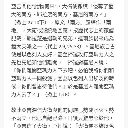
亞吉問他”此物何來”，大衛便撒謊「侵奪了猶
大的南方、耶拉篾的南方、基尼的南方。」
（撒上 27:10下），原文「南方」應譯作「南
地」，大衛很籠統地回應，按歷代志上的家譜
記載，耶拉篾是迦勒的兄弟，這兩族後來成為
猶大支派之一（代上 2:9, 25-33）。基尼族自古
便是以色列人友好，甚至掃羅攻打亞瑪力人之
先也先通知他們離開，「掃羅對基尼人說：
『你們離開亞瑪力人下去吧，恐怕我將你們和
亞瑪力人一同殺滅；因為以色列人出埃及的時
候，你們曾恩待他們。』於是基尼人離開亞瑪
力人去了。」（撒上 15:6）。
故此亞吉深信大衛與他的同族已勢成水火、勢
不兩立，他已自絕己路，日後只能忠心於他，
「亞吉信了大衛，心裡說：『大衛使本族以色