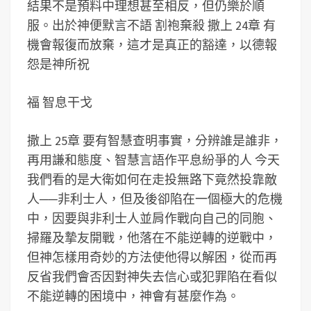
結果不是預料中理想甚至相反，但仍樂於順
服。出於神便默言不語 割袍棄殺 撒上 24章 有
機會報復而放棄，這才是真正的豁達，以德報
怨是神所祝
福 智息干戈
撒上 25章 要有智慧查明事實，分辨誰是誰非，
再用謙和態度、智慧言語作平息紛爭的人 今天
我們看的是大衛如何在走投無路下竟然投靠敵
人──非利士人，但及後卻陷在一個極大的危機
中，因要與非利士人並肩作戰向自己的同胞、
掃羅及摯友開戰，他落在不能逆轉的逆戰中，
但神怎樣用奇妙的方法使他得以解困，從而再
反省我們會否因對神失去信心或犯罪陷在看似
不能逆轉的困境中，神會有甚麼作為。