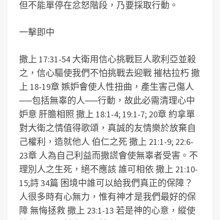
但不能單停在忿怒階段，乃要採取行動。
一擊即中
撒上 17:31-54 大衛用信心挑戰巨人歌利亞並殺
之，信心驅使我們不怕挑戰去迎戰 摧枯拉朽 撒
上 18-19章 嫉妒會使人性扭曲，產生害己傷人
──包括無辜的人──行動，故此必需清理心中
妒意 肝膽相照 撒上 18:1-4; 19:1-7; 20章 約拿單
對大衛之情值得歌頌，真誠的友情樂於放棄自
己權利，造就他人 伯仁之死 撒上 21:1-9; 22:6-
23章 人為自己利益而撒謊會使無辜者受害。不
理別人之生死，絕不應該 誰可相依 撒上 21:10-
15;詩 34篇 困境中誰可以給我們真正的保障？
人很多時有心無力，惟有神才是我們最好的保
障 無悔拯救 撒上 23:1-13 若是神的心意，縱使