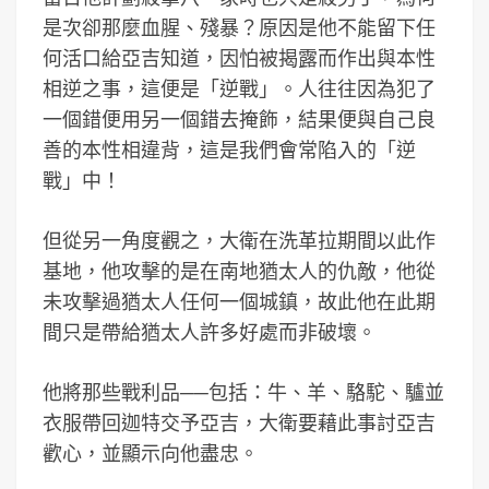
是次卻那麼血腥、殘暴？原因是他不能留下任
何活口給亞吉知道，因怕被揭露而作出與本性
相逆之事，這便是「逆戰」。人往往因為犯了
一個錯便用另一個錯去掩飾，結果便與自己良
善的本性相違背，這是我們會常陷入的「逆
戰」中！
但從另一角度觀之，大衛在洗革拉期間以此作
基地，他攻擊的是在南地猶太人的仇敵，他從
未攻擊過猶太人任何一個城鎮，故此他在此期
間只是帶給猶太人許多好處而非破壞。
他將那些戰利品──包括：牛、羊、駱駝、驢並
衣服帶回迦特交予亞吉，大衛要藉此事討亞吉
歡心，並顯示向他盡忠。