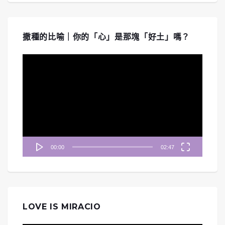
撒種的比喻｜你的「心」是那塊「好土」嗎？
視
訊
播
放
器
00:00
02:47
LOVE IS MIRACIO