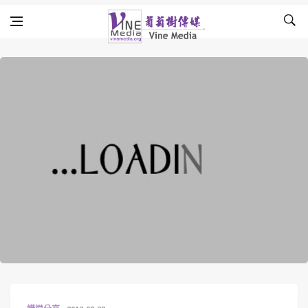
Skip to content
Vine Media
葡萄樹傳媒