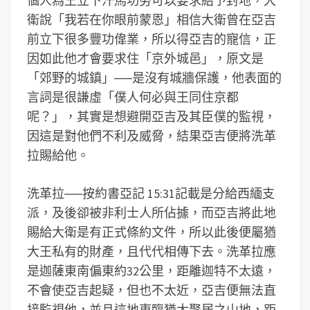
個人為王立下汗馬功勞可以要求給予封地，大
衛說「我若在你眼前蒙恩」相信大衛曾在亞吉
前立下很多豐功偉業，所以得亞吉的寵信，正
因如此他才會要求住「京外城邑」，原文是
「郊野的城鎮」──是沒有城牆保護，他表面的
言詞是很謙虛「僕人何必與王同住京都
呢？」，其實是想避開亞吉及其臣僕的監視，
因這是對他們不利及威脅，結果亞吉便將洗革
拉賜給他。
洗革拉──按約書亞記 15:31記載是分給西緬支
派，及後卻被非利士人所佔據，而亞吉將此地
賜給大衛是有正式條約文件，所以此後便屬猶
大王私有的財產，且代代相傳下去。洗革拉應
是迦薩東南偏東約32公里，距離迦特不太遠，
不會使亞吉起疑，但也不太近，亞吉便無法直
接監視他，並且這地東臨猶大聚居之山地，距