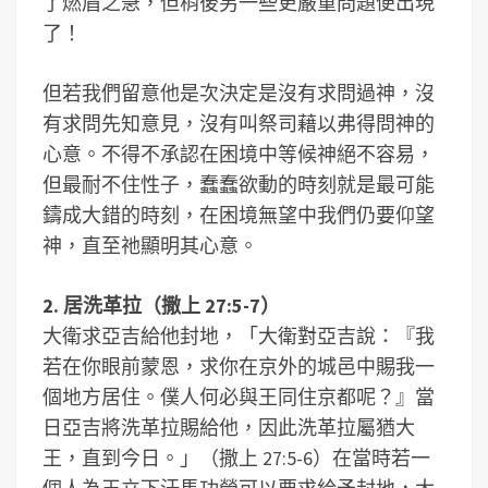
了燃眉之急，但稍後另一些更嚴重問題便出現
了！
但若我們留意他是次決定是沒有求問過神，沒
有求問先知意見，沒有叫祭司藉以弗得問神的
心意。不得不承認在困境中等候神絕不容易，
但最耐不住性子，蠢蠢欲動的時刻就是最可能
鑄成大錯的時刻，在困境無望中我們仍要仰望
神，直至祂顯明其心意。
2. 居洗革拉（撒上 27:5-7）
大衛求亞吉給他封地，「大衛對亞吉說：『我
若在你眼前蒙恩，求你在京外的城邑中賜我一
個地方居住。僕人何必與王同住京都呢？』當
日亞吉將洗革拉賜給他，因此洗革拉屬猶大
王，直到今日。」（撒上 27:5-6）在當時若一