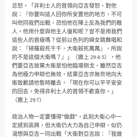
忿怒，「非利士人的首領向亞吉發怒，對他
說：『你要叫這人回你所安置他的地方，不可
叫他同我們出戰，恐怕他在陣上反為我們的敵
人。他用什麼與他主人復和呢？豈不是用我們
這些人的首級嗎？從前以色列的婦女跳舞唱和
說：『掃羅殺死千千，大衛殺死萬萬』，所說
的不是這個大衛嗎？』」（撒上 29:4-5），他
們要亞吉放棄大衛是怕他臨場倒戈，雖然亞吉
為他極力申辯也無效，結果亞吉亦無奈地向大
衛致歉請他暫時離去，「現在你可以平平安安
的回去，免得非利士人的首領不歡喜你。」
（撒上 29:7）
政治人物一定要懂得”做戲”，此刻大衛心中一
定感到高興，但大衛仍大力為自己申辯，似仍
渴想與亞吉一同出戰「大衛對亞吉說：『我做