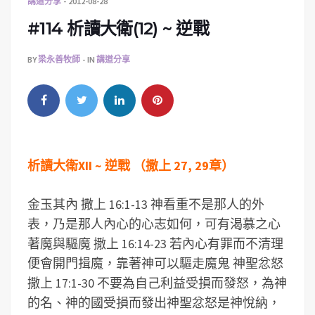
講道分享
2012-08-28
#114 析讀大衛(12) ~ 逆戰
BY
梁永善牧師
IN
講道分享
析讀大衛XII ~ 逆戰 （撒上 27, 29章）
金玉其內 撒上 16:1-13 神看重不是那人的外
表，乃是那人內心的心志如何，可有渴慕之心
著魔與驅魔 撒上 16:14-23 若內心有罪而不清理
便會開門揖魔，靠著神可以驅走魔鬼 神聖忿怒
撒上 17:1-30 不要為自己利益受損而發怒，為神
的名、神的國受損而發出神聖忿怒是神悅納，