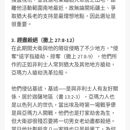
離他活動範圍南地最近，故無論開拓疆土、爭
取猶大長老的支持是最理想地點，因此選址是
很重要。
3. 趕盡殺絕（撒上 27:8-12）
在此期間大衛與他的隨從侵略了不少地方，”侵
奪”這字指搶劫、掠奪（撒上 27:8-9），他們所
作的正如非利士人常到猶大及其他地方搶劫，
亞瑪力人搶劫洗革拉般。
他們侵佔基述，基述──是與非利士人有友好關
係，居於迦薩地區（書 13:2-3），亞瑪力人也
是以色列人的世仇，當出埃及時第一場戰爭便
是與亞瑪力人開戰，他們也是打家劫舍為生，
但大衛卻很殘忍要將一切男女老幼盡都殺絕。
當日他計劃殺拿八一家時也只是殺男丁，為何