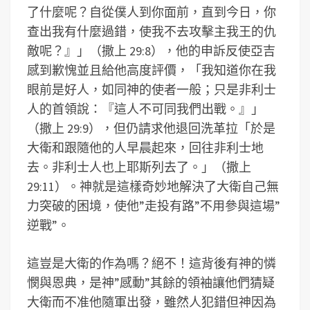
了什麼呢？自從僕人到你面前，直到今日，你
查出我有什麼過錯，使我不去攻擊主我王的仇
敵呢？』」（撒上 29:8），他的申訴反使亞吉
感到歉愧並且給他高度評價，「我知道你在我
眼前是好人，如同神的使者一般；只是非利士
人的首領說：『這人不可同我們出戰。』」
（撒上 29:9），但仍請求他退回洗革拉「於是
大衛和跟隨他的人早晨起來，回往非利士地
去。非利士人也上耶斯列去了。」（撒上
29:11）。神就是這樣奇妙地解決了大衛自己無
力突破的困境，使他”走投有路”不用參與這場”
逆戰”。
這豈是大衛的作為嗎？絕不！這背後有神的憐
憫與恩典，是神”感動”其餘的領袖讓他們猜疑
大衛而不准他隨軍出發，雖然人犯錯但神因為