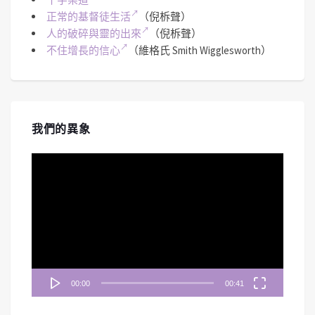
正常的基督徒生活
（倪柝聲）
人的破碎與靈的出來
（倪柝聲）
不住增長的信心
（維格氏 Smith Wigglesworth）
我們的異象
視
訊
播
放
器
00:00
00:41