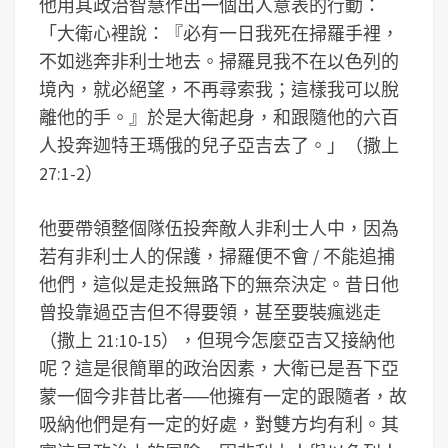
他用其政治智慧作出一個出人意表的行動：
「大衛心裡說：『必有一日我死在掃羅手裡，
不如逃奔非利士地去。掃羅見我不在以色列的
境內，就必絕望，不再尋索我；這樣我可以脫
離他的手。』於是大衛起身，和跟隨他的六百
人投奔迦特王瑪俄的兒子亞吉去了。」（撒上
27:1-2）
他要帶領整個隊伍投奔敵人非利士人中，因為
若有非利士人的保護，掃羅便不會 / 不能追捕
他們，這似是走投無路下的無奈決定。昔日他
曾投靠過亞吉但不得要領，甚至要裝瘋逃走
（撒上 21:10-15），但現今怎麼亞吉又接納他
呢？這是很簡單的政治因素，大衛已是吾下亞
蒙一個今非昔比者──他擁有一定的跟隨者，故
吸納他們是有一定的好處，對雙方均有利。其