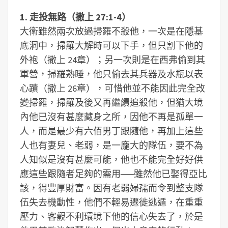
1. 走投無路（撒上 27:1-4）
大衛雖然兩次放過掃羅不殺他，一次是在隱基
底洞中，掃羅大解時可以下手，但只割下他的
外袍（撒上 24章）；另一次則是在西弗偷到其
軍營，掃羅熟睡，他只偷去其兵器及水瓶以表
心蹟（撒上 26章），可惜他並不能因此完全改
變掃羅，掃羅及後又再繼續追殺他，但猶大境
內他已沒有甚麼藏身之所，因他不再是孤單一
人，而是最少有六佰男丁跟隨他，再加上這些
人也有妻兒、老弱，是一龐大的隊伍，要不為
人知似是沒有甚麼可能，他也不能完全好好供
應這些跟隨者足夠的需用──雖然他已娶得亞比
該，得豐厚財富。因有老弱婦孺而令到整支隊
伍失去機動性，他們不輕易遷徙逃遁，在重重
壓力、客觀不利環境下他的信心失去了，於是