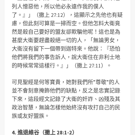
列人憎惡他，所以他必永遠作我的僕人
了。』」（撒上 27:12），這顯示之先他也有疑
慮，但此刻可算是一掃而空。但他怎料大衛竟
然是殺自己要好的盟友卻欺騙他呢！這也是為
甚麼大衛要趕盡殺絕一切的人，「無論男女，
大衛沒有留下一個帶到迦特來。他說：『恐怕
他們將我們的事告訴人，說大衛住在非利士地
的時候常常這樣行。』」（撒上 27:11）。
可見聖經是何等寶貴，她對我們所”尊敬”的人
並不會刻意掩飾他們的缺點，反之是忠實記錄
下來，這段經文記錄了大衛的奸詐、凶殘及其
政治智慧，無論怎樣他始終沒有攻打自己的民
族或友好盟族。
4. 進退維谷（撒上 28:1-2）