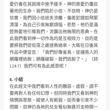
愛仍會在其困境中施予援手，神的慈愛仍覆庇
著他的生命。我們陷於小信、不信時，神仍是
信實，我們因小信迷失流離、偏差犯錯如飛絮
漂蕩，為自己引來無窮煩惱、悲愁，祂仍是滿
腔熱愛地引導我們，流露出祂無限的恩典。在
此我們看到神一切作為均是互相效力，目的是
要將我們從低窪之處拯救過來，大衛在日後其
作品中便宣告：「我們好像雀鳥，從捕鳥人的
網羅裡逃脫；網羅破裂，我們逃脫了。」（詩
124:7）我們可有為此感恩呢！
6. 小結
在此經文中我們看到人性的醜惡、虛假，請不
要再對人有任何幻想。但同時我們又看到神的
憐憫與恩慈，縱使人有軟弱，從而會引來不少
問題，但神仍為祂的兒女看似無路可走時開一