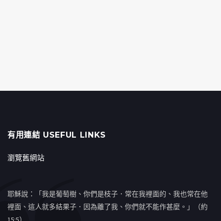
有用連結 USEFUL LINKS
瀏覽舊網站
耶穌說：「我是葡萄樹、你們是枝子．常在我裡面的、我也常在他
裡面、這人就多結果子．因為離了我、你們就不能作甚麼。」（約
15:5）