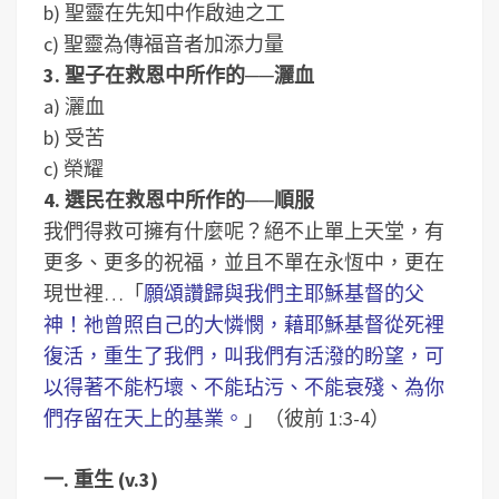
b) 聖靈在先知中作啟迪之工
c) 聖靈為傳福音者加添力量
3. 聖子在救恩中所作的──灑血
a) 灑血
b) 受苦
c) 榮耀
4. 選民在救恩中所作的──順服
我們得救可擁有什麼呢？絕不止單上天堂，有
更多、更多的祝福，並且不單在永恆中，更在
現世裡…「
願頌讚歸與我們主耶穌基督的父
神！祂曾照自己的大憐憫，藉耶穌基督從死裡
復活，重生了我們，叫我們有活潑的盼望，可
以得著不能朽壞、不能玷污、不能衰殘、為你
們存留在天上的基業。
」（彼前 1:3-4）
一. 重生 (v.3)