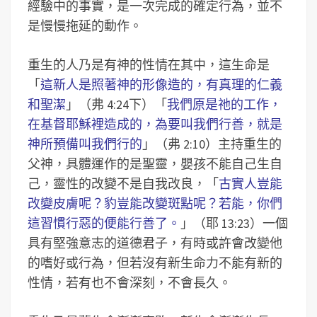
經驗中的事實，是一次完成的確定行為，並不
是慢慢拖延的動作。
重生的人乃是有神的性情在其中，這生命是
「
這新人是照著神的形像造的，有真理的仁義
和聖潔
」（弗 4:24下）「
我們原是祂的工作，
在基督耶穌裡造成的，為要叫我們行善，就是
神所預備叫我們行的
」（弗 2:10）主持重生的
父神，具體運作的是聖靈，嬰孩不能自己生自
己，靈性的改變不是自我改良，「
古實人豈能
改變皮膚呢？豹豈能改變斑點呢？若能，你們
這習慣行惡的便能行善了。
」（耶 13:23）一個
具有堅強意志的道德君子，有時或許會改變他
的嗜好或行為，但若沒有新生命力不能有新的
性情，若有也不會深刻，不會長久。