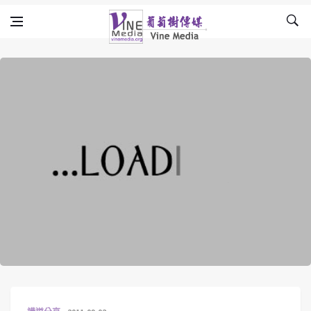
Skip to content
Vine Media
葡萄樹傳媒