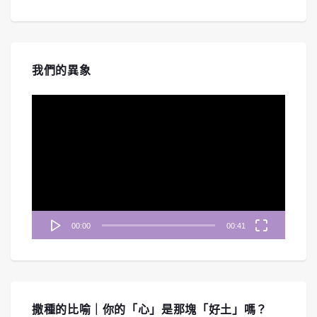
我們的異象
視
訊
播
放
器
00:00
00:41
撒種的比喻｜你的「心」是那塊「好土」嗎？