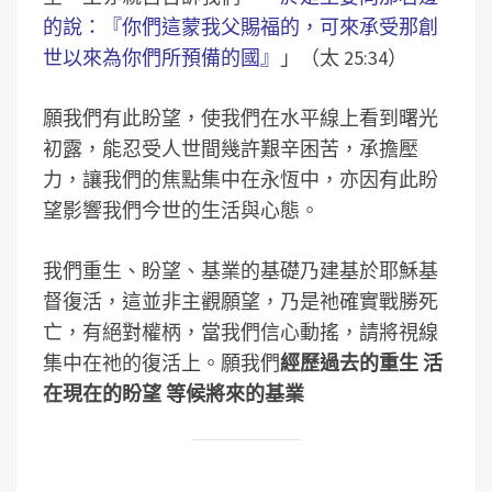
的說：『你們這蒙我父賜福的，可來承受那創
世以來為你們所預備的國』
」（太 25:34）
願我們有此盼望，使我們在水平線上看到曙光
初露，能忍受人世間幾許艱辛困苦，承擔壓
力，讓我們的焦點集中在永恆中，亦因有此盼
望影響我們今世的生活與心態。
我們重生、盼望、基業的基礎乃建基於耶穌基
督復活，這並非主觀願望，乃是祂確實戰勝死
亡，有絕對權柄，當我們信心動搖，請將視線
集中在祂的復活上。願我們
經歷過去的重生 活
在現在的盼望 等候將來的基業