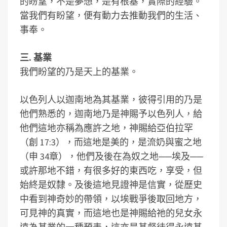
的盼望，不是夢想，是有根基，實際的經驗。
當我們有盼望，便有動力去推動我們的生活、
事奉。
三. 基業
我們盼望的乃是天上的基業。
以色列人以迦南地為其基業，彼得引用的乃是
他們熟悉的，迦南地乃是神賜予以色列人，給
他們這地亦稱為應許之地，神賜給亞伯拉罕
（創 17:3），而這地是美的，是流奶與蜜之地
（申 34章），他們及後在為奴之地
──
埃及
──
或許那地不錯，有很多好的東西吃，享受，但
始終是奴隸。及後這地見證神是信實，從歷史
中看到神奇妙的帶領，以埃戰爭後取回地方，
可見神的真實，而這地也是神賜給祂的兒女永