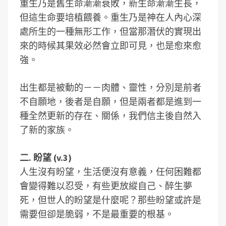
重生乃是舊生命漸漸衰敗，新生命漸漸生長，
但這生命要培植餵養。重生乃是神在人內心深
處所生的一種無形工作，但當那潛伏的實現出
來的時候其果效必然會立即可見，也是愈來愈
強。
出生都是被動的－－肉體、靈性，分別是前者
不自願地，後者是自願，但是兩者都是進到一
種全然更新的存在、關係，我們信主後自然入
了新的家族。
二. 盼望 (v.3)
人生沒有盼望，生活便沒有意義，任何困難都
會變得難以忍受，有些更放縱自己、醉生夢
死，但世人的盼望是什麼呢？那些盼望或許是
需要但卻是脆弱，不是最重要的根基。