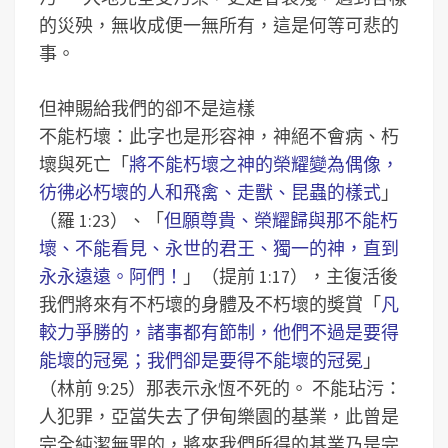
的災殃，無收成便一無所有，這是何等可悲的
事。
但神賜給我們的卻不是這樣
不能朽壞：此字也是形容神，神絕不會病、朽
壞與死亡「
將不能朽壞之神的榮耀變為偶像，
彷彿必朽壞的人和飛禽、走獸、昆蟲的樣式
」
（羅 1:23）、「
但願尊貴、榮耀歸與那不能朽
壞、不能看見、永世的君王、獨一的神，直到
永永遠遠。阿們！
」（提前 1:17），主復活後
我們將來有不朽壞的身體及不朽壞的奬賞「
凡
較力爭勝的，諸事都有節制，他們不過是要得
能壞的冠冕；我們卻是要得不能壞的冠冕
」
（林前 9:25）那表示永恆不死的。
不能玷污：
人犯罪，亞當失去了伊甸樂園的基業，此曾是
完全純潔無罪的，將來我們所得的基業乃是完