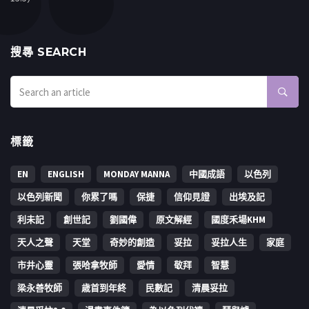
搜㝷 SEARCH
標籤
EN
ENGLISH
MONDAY MANNA
中國成語
以色列
以色列新聞
你累了嗎
保捷
信仰見證
出埃及記
利未記
創世記
劉國偉
原文解經
國度禾場KHM
天人之聲
天堂
奇妙的創造
妥拉
妥拉人生
家庭
市井心靈
張哈拿牧師
愛情
敬拜
智慧
梁永善牧師
歳首到年終
民數記
清晨妥拉