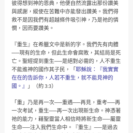
彼得想到神的恩典，他便自然流露出那份讚美
與感謝，縱使在苦難中亦能發出讚美。我們得
救不是因我們有超越條件吸引神，乃是祂的憐
憫，因而要讚美。
『重生』在希臘文中是新的字。我們先有肉體
──現有的生命，但此生命會腐敗，其結局是死
亡。聖經提到重生
──
是絕對必需的，人不重生
不能進神的國作其子民，「
耶穌說：『我實實
在在的告訴你，人若不重生，就不能見神的
國。』
」（約 3:3）
「重」乃是再一次
──
重遇
──
再見，重考
──
再
一次考試，重生
──
再一次出現新生命。神憑著
祂的能力，藉聖靈當人相信時將新生命
──
屬靈
生命
──
注入我們生命中。『重生』
──
是過去