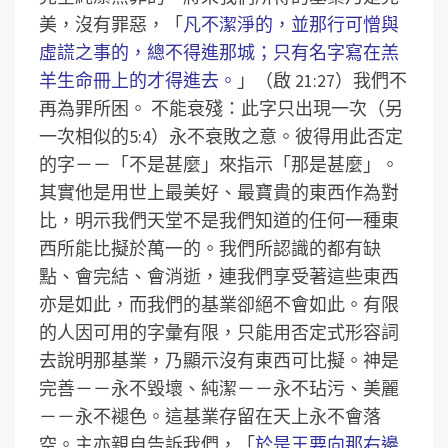
美，沒有罪惡，「
凡不潔淨的，並那行可憎與
虛謊之事的，總不得進那城；只有名字寫在羔
羊生命冊上的才得進去。
」（啟 21:27）我們不
再為罪所困。
不能衰殘：此字只出現一次（另
一次相似的5:4）永不衰敗之意。
彼得用此否定
的字－－「不是甚麼」來指示「那是甚麼」。
其實他是用世上最美好、最寶貴的東西作為對
比，明示我們天堂不是我們知道的任何一種東
西所能比擬於萬一的。我們所認識的都有缺
點、會完結、會消逝，連我們享受著這些東西
亦是如此，而我們的基業卻絕不會如此。有限
的人因可用的字彙有限，只能用否定式形容詞
去說明那基業，乃顯示沒有東西可比擬。神是
完善－－永不毀壞、純潔－－永不玷污、美麗
－－永不褪色。這基業存留在天上永不會落
空。主亦親自告訴我們，「
於是王要向那右邊