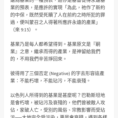
遠為基業的一種預表，這亦是基督徒得永遠基
業的預表，是應許的實現「為此，祂作了新約
的中保，既然受死贖了人在前約之時所犯的罪
過，便叫蒙召之人得著所應許永遠的產業」
（來 9:15）。
基業乃是每人都希望得到。基業原文是『嗣
業』之意，繼承而得的產業，是神留給我們
的，不用我們辛苦掙回來。
彼得用了三個否定 (Negative) 的字去形容這產
業：不能朽壞，不能玷污，不能衰殘。
以色列人所得到的基業是甚麼呢？巴勒斯坦地
是會朽壞，被玷污及衰殘的，他們曾被敵人攻
佔，家破人亡，受別的風俗、宗教影響而受玷
污
──
大地完全受污染，更是會衰殘，遇到各樣