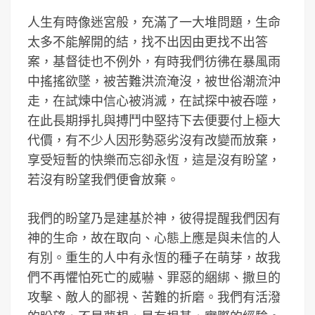
人生有時像迷宮般，充滿了一大堆問題，生命
太多不能解開的結，找不出因由更找不出答
案，基督徒也不例外，有時我們彷彿在暴風雨
中搖搖欲墜，被苦難洪流淹沒，被世俗潮流沖
走，在試煉中信心被消滅，在試探中被吞噬，
在此長期掙扎與搏鬥中堅持下去便要付上極大
代價，有不少人因形勢惡劣沒有改變而放棄，
享受短暫的快樂而忘卻永恆，這是沒有盼望，
若沒有盼望我們便會放棄。
我們的盼望乃是建基於神，彼得提醒我們因有
神的生命，故在取向、心態上應是與未信的人
有別。重生的人中有永恆的種子在萌芽，故我
們不再懼怕死亡的威嚇、罪惡的綑綁、撒旦的
攻擊、敵人的鄙視、苦難的折磨。我們有活潑