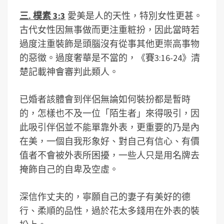
三. 樸素 3:3
愛美是人的天性，特別女性更甚。
古代女性因無事做而更注重粧扮，因此當時若
過度注重裝飾是頭腦沒有從事其他更崇高事物
的惡徵。過度奢華是不當的，《賽3:16-24》清
楚記載神會審判此類人。
已婚者該體會到伴侶無論如何裝扮都是暫時
的，怎樣也不及一位「陌生者」來得吸引，因
此吸引伴侶並不能單靠外表，更重要的乃是內
在美，一個自我形象好、對自己有信心、有價
值者不會被外表所困擾，一些人只是用名牌去
掩飾自己的自卑及空虛。
深信作丈夫的，寧願自己的妻子有美好的德
行、柔順的品性，過於花太多錢用在外表的裝