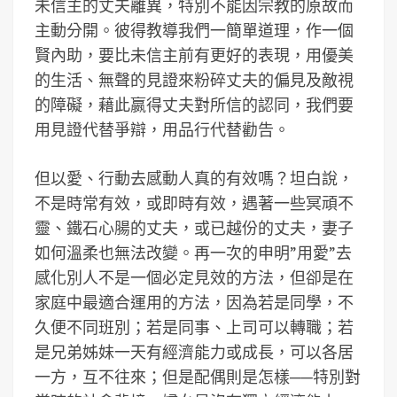
未信主的丈夫離異，特別不能因宗教的原故而
主動分開。彼得教導我們一簡單道理，作一個
賢內助，要比未信主前有更好的表現，用優美
的生活、無聲的見證來粉碎丈夫的偏見及敵視
的障礙，藉此嬴得丈夫對所信的認同，我們要
用見證代替爭辯，用品行代替勸告。
但以愛、行動去感動人真的有效嗎？坦白說，
不是時常有效，或即時有效，遇著一些冥頑不
靈、鐵石心腸的丈夫，或已越份的丈夫，妻子
如何溫柔也無法改變。再一次的申明”用愛”去
感化別人不是一個必定見效的方法，但卻是在
家庭中最適合運用的方法，因為若是同學，不
久便不同班別；若是同事、上司可以轉職；若
是兄弟姊妹一天有經濟能力或成長，可以各居
一方，互不往來；但是配偶則是怎樣──特別對