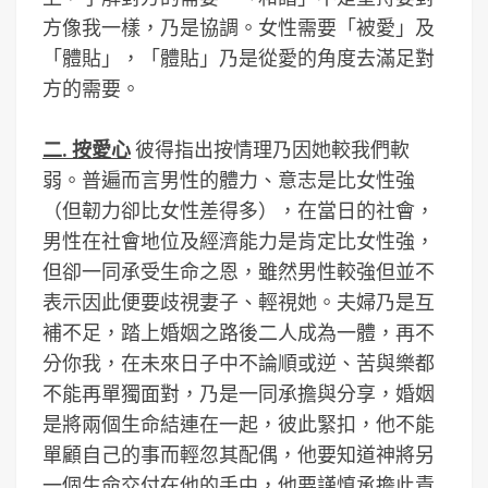
方像我一樣，乃是協調。女性需要「被愛」及
「體貼」，「體貼」乃是從愛的角度去滿足對
方的需要。
二. 按愛心
彼得指出按情理乃因她較我們軟
弱。普遍而言男性的體力、意志是比女性強
（但韌力卻比女性差得多），在當日的社會，
男性在社會地位及經濟能力是肯定比女性強，
但卻一同承受生命之恩，雖然男性較強但並不
表示因此便要歧視妻子、輕視她。夫婦乃是互
補不足，踏上婚姻之路後二人成為一體，再不
分你我，在未來日子中不論順或逆、苦與樂都
不能再單獨面對，乃是一同承擔與分享，婚姻
是將兩個生命結連在一起，彼此緊扣，他不能
單顧自己的事而輕忽其配偶，他要知道神將另
一個生命交付在他的手中，他要謹慎承擔此責