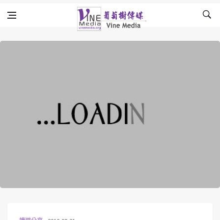
Skip to content
Vine Media
葡萄樹傳媒