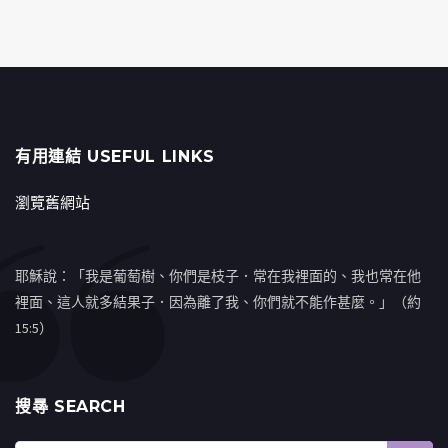
有用連結 USEFUL LINKS
瀏覽舊網站
耶穌說：「我是葡萄樹、你們是枝子．常在我裡面的、我也常在他
裡面、這人就多結果子．因為離了我、你們就不能作甚麼。」（約
15:5）
搜㝷 SEARCH