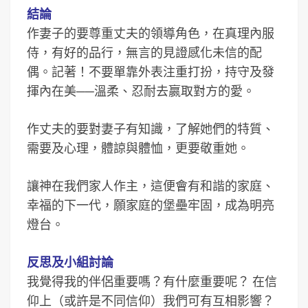
結論
作妻子的要尊重丈夫的領導角色，在真理內服
侍，有好的品行，無言的見證感化未信的配
偶。記著！不要單靠外表注重打扮，持守及發
揮內在美──溫柔、忍耐去嬴取對方的愛。
作丈夫的要對妻子有知識，了解她們的特質、
需要及心理，體諒與體恤，更要敬重她。
讓神在我們家人作主，這便會有和諧的家庭、
幸福的下一代，願家庭的堡壘牢固，成為明亮
燈台。
反思及小組討論
我覺得我的伴侶重要嗎？有什麼重要呢？
在信
仰上（或許是不同信仰）我們可有互相影響？