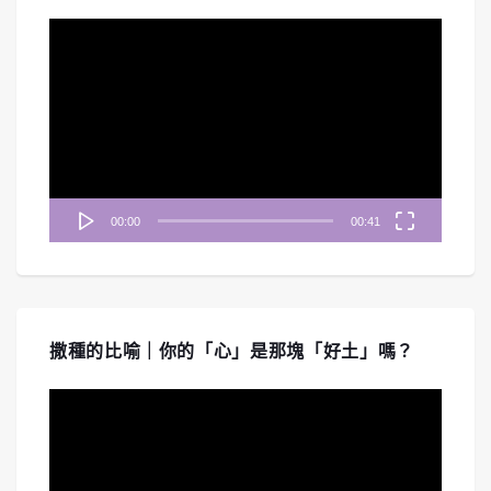
視
訊
播
放
器
00:00
00:41
撒種的比喻｜你的「心」是那塊「好土」嗎？
視
訊
播
放