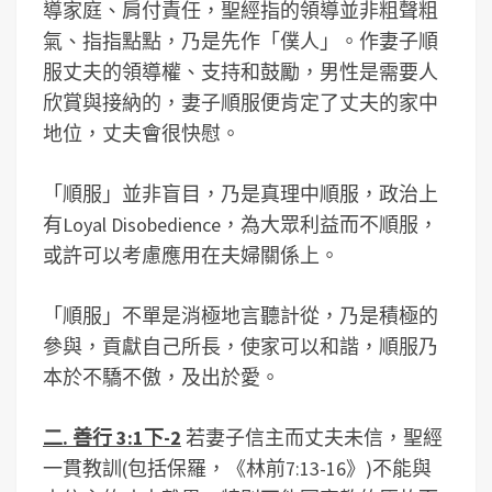
導家庭、肩付責任，聖經指的領導並非粗聲粗
氣、指指點點，乃是先作「僕人」。作妻子順
服丈夫的領導權、支持和鼓勵，男性是需要人
欣賞與接納的，妻子順服便肯定了丈夫的家中
地位，丈夫會很快慰。
「順服」並非盲目，乃是真理中順服，政治上
有Loyal Disobedience，為大眾利益而不順服，
或許可以考慮應用在夫婦關係上。
「順服」不單是消極地言聽計從，乃是積極的
參與，貢獻自己所長，使家可以和諧，順服乃
本於不驕不傲，及出於愛。
二. 善行 3:1下-2
若妻子信主而丈夫未信，聖經
一貫教訓(包括保羅，《林前7:13-16》)不能與