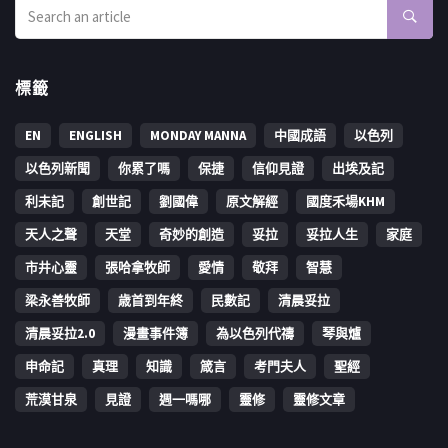
標籤
EN
ENGLISH
MONDAY MANNA
中國成語
以色列
以色列新聞
你累了嗎
保捷
信仰見證
出埃及記
利未記
創世記
劉國偉
原文解經
國度禾場KHM
天人之聲
天堂
奇妙的創造
妥拉
妥拉人生
家庭
市井心靈
張哈拿牧師
愛情
敬拜
智慧
梁永善牧師
歳首到年終
民數記
清晨妥拉
清晨妥拉2.0
漫畫事件簿
為以色列代禱
琴與爐
申命記
真理
知識
箴言
考門夫人
聖經
荒漠甘泉
見證
週一嗎哪
靈修
靈修文章