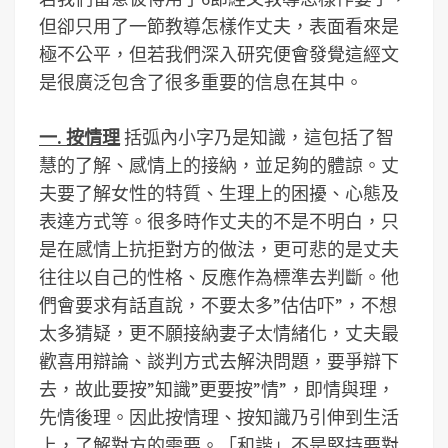
但卻只用了一節教導怎樣作丈夫，表面看來是
極不公平，但若我們深入研究便會發覺這經文
是很廣泛包含了很多重要的信息在其中。
一. 按情理
括弧內小字乃是知識，這包括了智
慧的了解、感情上的接納，並足夠的體諒。丈
夫要了解女性的特質、生理上的困擾、心態及
表達方式等。很多時作丈夫的不是不明白，只
是在感情上抗拒對方的做法，更可悲的是丈夫
往往以自己的性格、反應作為標準去判斷。他
們會要求有話直說，不要太多”估估吓”，不想
太多猜疑，更不願接納妻子太情緒化，丈夫最
歡喜用辯論、談判方式去解決問題，要爭辯下
去，故此要按”知識”更要按”情”，即情與理，
先情後理。因此按情理、按知識乃引伸到生活
上，了解對方的需要。「和諧」不是堅持要對