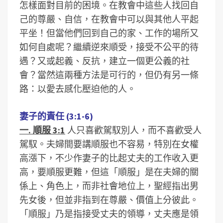
怎樣面對目前的困境。在教會中這些人找回自
己的尊嚴、自信，在教會中可以與其他人平起
平坐！但當他們回到自己的家、工作的場所又
如何自處呢？繼續逆來順受，接受不公平的待
遇？又或起義、反抗，建立一個更公義的社
會？當然這兩種方法是可行的，但仍有另一條
路：以愛去感化壓迫他的人。
妻子的責任 (3:1-6)
一. 順服 3:1
人只喜歡駕馭別人，而不喜歡受人
駕馭。夫婦間要講順服也不容易，特別在女權
高漲下，不少作妻子的比起丈夫的工作收入更
高，要順服更難，但這「順服」是在夫婦的關
係上、角色上，而非社會地位上，聖經指出男
先女後，但並非指到在尊嚴、價值上分彼此。
「順服」乃是指接受丈夫的領導，丈夫應是領