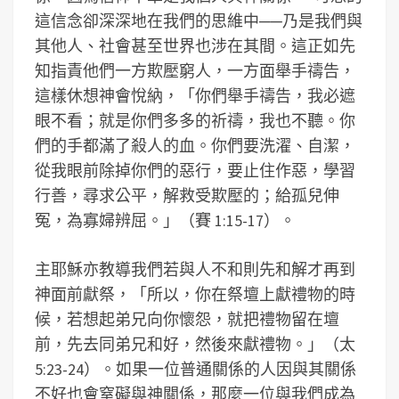
這信念卻深深地在我們的思維中──乃是我們與
其他人、社會甚至世界也涉在其間。這正如先
知指責他們一方欺壓窮人，一方面舉手禱告，
這樣休想神會悅納，「你們舉手禱告，我必遮
眼不看；就是你們多多的祈禱，我也不聽。你
們的手都滿了殺人的血。你們要洗濯、自潔，
從我眼前除掉你們的惡行，要止住作惡，學習
行善，尋求公平，解救受欺壓的；給孤兒伸
冤，為寡婦辨屈。」（賽 1:15-17）。
主耶穌亦教導我們若與人不和則先和解才再到
神面前獻祭，「所以，你在祭壇上獻禮物的時
候，若想起弟兄向你懷怨，就把禮物留在壇
前，先去同弟兄和好，然後來獻禮物。」（太
5:23-24）。如果一位普通關係的人因與其關係
不好也會窒礙與神關係，那麼一位與我們成為