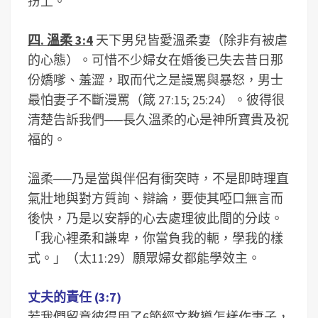
扮上。
四. 溫柔 3:4
天下男兒皆愛溫柔妻（除非有被虐
的心態）。可惜不少婦女在婚後已失去昔日那
份嬌嗲、羞澀，取而代之是謾罵與暴怒，男士
最怕妻子不斷漫罵（箴 27:15; 25:24）。彼得很
清楚告訴我們──長久溫柔的心是神所寶貴及祝
福的。
溫柔──乃是當與伴侶有衝突時，不是即時理直
氣壯地與對方質詢、辯論，要使其啞口無言而
後快，乃是以安靜的心去處理彼此間的分歧。
「我心裡柔和謙卑，你當負我的軛，學我的樣
式。」（太11:29）願眾婦女都能學效主。
丈夫的責任 (3:7)
若我們留意彼得用了6節經文教導怎樣作妻子，