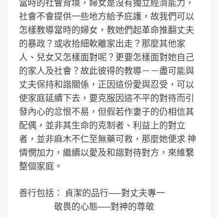
當時的社會背境，婦女是沒有獨立經濟能力，
社會不會提供一些地方給予庇護，故我們可以
怎樣教導當時的婦女，教她們起革命推翻丈夫
的暴政？或收拾細軟離家出走？那麼其他家
人、兒女又怎樣面對呢？更要怎樣面對她自己
的家人及社會？故此彼得的教導－－盡可能與
丈夫保持和諧關係，正因這份愛與忍受，可以
使家庭延續下去，要克服因這不平的對待而引
發內心的忿恨不易，但假若作妻子的仍相信其
配偶，並非其生命的克制者、利益上的對立
者，並非麻木不仁至無藥可救，那麼她便求 神
憐憫加力，繼續以愛及和諧對待對方，來維繫
整個家庭。
善行包括： 貞潔的品行──對丈夫專一
敬畏的心態──對神的尊敬