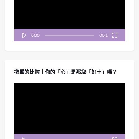
放
器
00:00
00:41
撒種的比喻｜你的「心」是那塊「好土」嗎？
視
訊
播
放
器