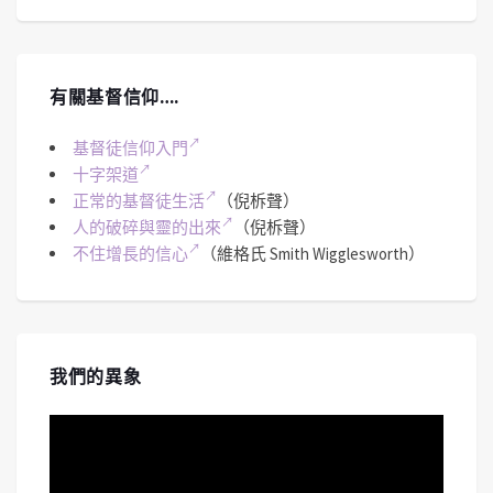
有關基督信仰….
基督徒信仰入門
十字架道
正常的基督徒生活
（倪柝聲）
人的破碎與靈的出來
（倪柝聲）
不住增長的信心
（維格氏 Smith Wigglesworth）
我們的異象
視
訊
播