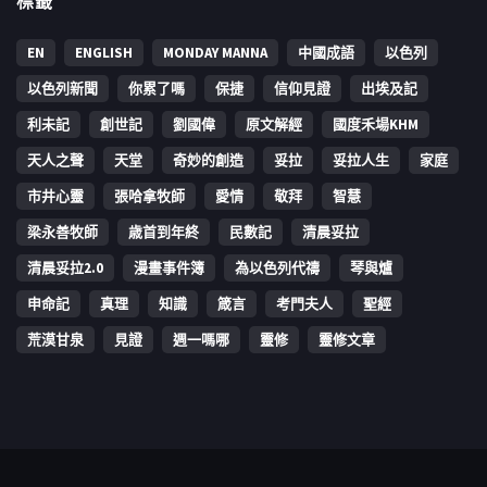
標籤
EN
ENGLISH
MONDAY MANNA
中國成語
以色列
以色列新聞
你累了嗎
保捷
信仰見證
出埃及記
利未記
創世記
劉國偉
原文解經
國度禾場KHM
天人之聲
天堂
奇妙的創造
妥拉
妥拉人生
家庭
市井心靈
張哈拿牧師
愛情
敬拜
智慧
梁永善牧師
歳首到年終
民數記
清晨妥拉
清晨妥拉2.0
漫畫事件簿
為以色列代禱
琴與爐
申命記
真理
知識
箴言
考門夫人
聖經
荒漠甘泉
見證
週一嗎哪
靈修
靈修文章