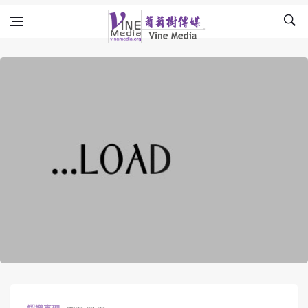
Skip to content
Vine Media
葡萄樹傳媒