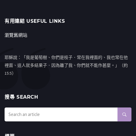
有用連結 USEFUL LINKS
瀏覽舊網站
耶穌說：「我是葡萄樹、你們是枝子．常在我裡面的、我也常在他
裡面、這人就多結果子．因為離了我、你們就不能作甚麼。」（約
15:5）
搜㝷 SEARCH