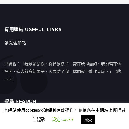
有用連結 USEFUL LINKS
瀏覽舊網站
耶穌說：「我是葡萄樹、你們是枝子．常在我裡面的、我也常在他
裡面、這人就多結果子．因為離了我、你們就不能作甚麼。」（約
15:5）
搜㝷 SEARCH
本網站使用cookies來確保其有效運作，並使您在本網站上獲得最
佳體驗
設定 Cookie
接受