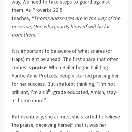
way. We need to take steps to guard against
them. As Proverbs 22:5
teaches,
“Thorns and snares are in the way of the
perverse; One who guards himself will be far
from them.”
It is important to be aware of what snares (or
traps) might be ahead. The first snare that often
comes is
praise
. When Beiler began building
Auntie Anne Pretzels, people started praising her
for her success. But she kept thinking, “I’m not
th
brilliant, I’m an 8
-grade educated, Amish, stay-
at-home mom.”
But eventually, she admits, she started to believe
the praise, deceiving herself that it was her