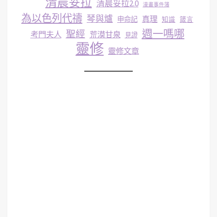
清晨妥拉
清晨妥拉2.0
漫畫事件簿
為以色列代禱
琴與爐
真理
申命記
知識
箴言
週一嗎哪
聖經
考門夫人
荒漠甘泉
見證
靈修
靈修文章