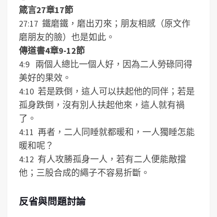
箴言27章17節
27:17 鐵磨鐵，磨出刃來；朋友相感（原文作
磨朋友的臉）也是如此。
傳道書4章9-12節
4:9 兩個人總比一個人好，因為二人勞碌同得
美好的果效。
4:10 若是跌倒，這人可以扶起他的同伴；若是
孤身跌倒，沒有別人扶起他來，這人就有禍
了。
4:11 再者，二人同睡就都暖和，一人獨睡怎能
暖和呢？
4:12 有人攻勝孤身一人，若有二人便能敵擋
他；三股合成的繩子不容易折斷。
反省與問題討論