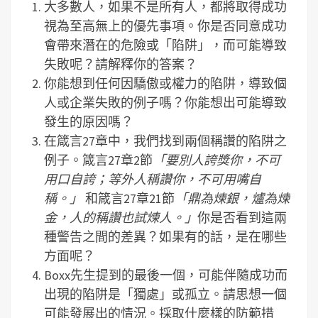
大多數人，如果不是所有人，都將取得成功
視為至高無上的優先事項。你是否同意成功
會帶來潛在的危險或「陷阱」，而可能導致
失敗呢？請解釋你的答案？
你能想到任何因驕傲或權力的陷阱，導致個
人或企業失敗的例子嗎？你能想出可能導致
發生的原因嗎？
在箴言27章中，我們找到兩個稱讚的陷阱之
例子。箴言27章2節
「要別人誇獎你，不可
用口自誇；等外人稱讚你，不可用嘴自
稱。」
和箴言27章21節
「鼎為煉銀，爐為煉
金，人的稱讚也試煉人。」
你是否看到這兩
種警告之間的差異？如果有的話，是在哪些
方面呢？
Boxx先生提到的最後一個，可能伴隨成功而
出現的陷阱是「獨處」或孤立。請思想一個
可能發展出的情況。採取什麼樣的防範措