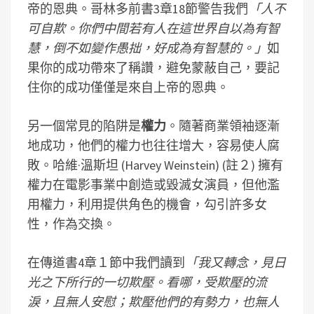
帝的恩典。哥林多前書3章18節警告我們
「人不
可自欺。你們中間若有人在這世界自以為有智
慧，倒不如變作愚拙，好成為有智慧的。」
如
果你的成功帶來了稱讚，避免蒙蔽自己，要記
住你的成功僅僅是來自上帝的恩典。
另一個常見的陷阱是
權力
。隨著商業領袖逐漸
地成功，他們的權力也往往增大，容易使人腐
敗。哈維·溫斯坦 (Harvey Weinstein) (註２) 擁有
權力在電影事業中創造或毀滅女演員，但他濫
用權力，利用提供角色的機會，勾引許多女
性，作為交換。
在傳道書4章１節中我們讀到
「我又轉念，見日
光之下所行的一切欺壓。看哪，受欺壓的流
淚，且無人安慰；欺壓他們的有勢力，也無人