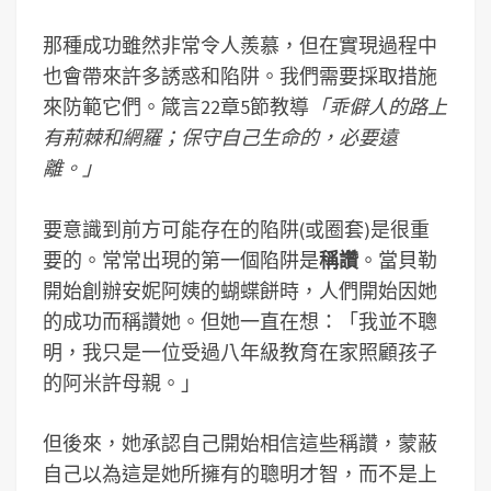
那種成功雖然非常令人羨慕，但在實現過程中
也會帶來許多誘惑和陷阱。我們需要採取措施
來防範它們。箴言22章5節教導
「乖僻人的路上
有荊棘和網羅；保守自己生命的，必要遠
離。」
要意識到前方可能存在的陷阱(或圈套)是很重
要的。常常出現的第一個陷阱是
稱讚
。當貝勒
開始創辦安妮阿姨的蝴蝶餅時，人們開始因她
的成功而稱讚她。但她一直在想：「我並不聰
明，我只是一位受過八年級教育在家照顧孩子
的阿米許母親。」
但後來，她承認自己開始相信這些稱讚，蒙蔽
自己以為這是她所擁有的聰明才智，而不是上