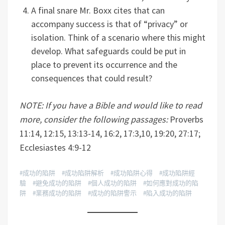
A final snare Mr. Boxx cites that can
accompany success is that of “privacy” or
isolation. Think of a scenario where this might
develop. What safeguards could be put in
place to prevent its occurrence and the
consequences that could result?
NOTE: If you have a Bible and would like to read
more, consider the following passages:
Proverbs
11:14, 12:15, 13:13-14, 16:2, 17:3,10, 19:20, 27:17;
Ecclesiastes 4:9-12
#成功的陷阱 #成功陷阱解析 #成功陷阱心得 #成功陷阱經
驗 #避免成功的陷阱 #個人成功的陷阱 #如何應對成功的陷
阱 #業務成功的陷阱 #成功的陷阱警示 #陷入成功的陷阱