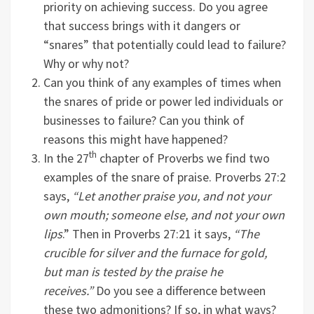
priority on achieving success. Do you agree
that success brings with it dangers or
“snares” that potentially could lead to failure?
Why or why not?
Can you think of any examples of times when
the snares of pride or power led individuals or
businesses to failure? Can you think of
reasons this might have happened?
th
In the 27
chapter of Proverbs we find two
examples of the snare of praise. Proverbs 27:2
says,
“Let another praise you, and not your
own mouth; someone else, and not your own
lips
.” Then in Proverbs 27:21 it says,
“The
crucible for silver and the furnace for gold,
but man is tested by the praise he
receives.”
Do you see a difference between
these two admonitions? If so, in what ways?