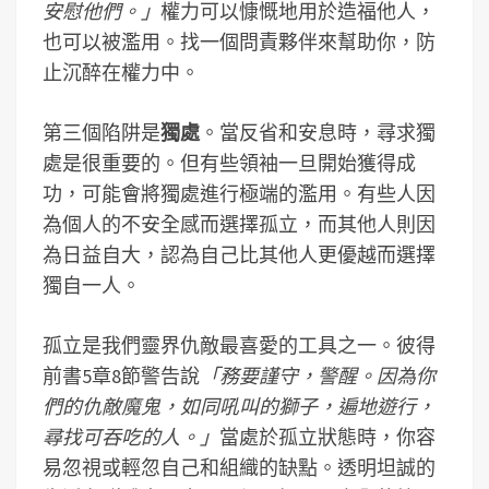
安慰他們。」
權力可以慷慨地用於造福他人，
也可以被濫用。找一個問責夥伴來幫助你，防
止沉醉在權力中。
第三個陷阱是
獨處
。當反省和安息時，尋求獨
處是很重要的。但有些領袖一旦開始獲得成
功，可能會將獨處進行極端的濫用。有些人因
為個人的不安全感而選擇孤立，而其他人則因
為日益自大，認為自己比其他人更優越而選擇
獨自一人。
孤立是我們靈界仇敵最喜愛的工具之一。彼得
前書5章8節警告說
「務要謹守，警醒。因為你
們的仇敵魔鬼，如同吼叫的獅子，遍地遊行，
尋找可吞吃的人。」
當處於孤立狀態時，你容
易忽視或輕忽自己和組織的缺點。透明坦誠的