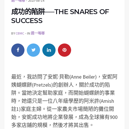
週一嗎哪
2023-08-14
成功的陷阱──THE SNARES OF
SUCCESS
BY
CBMC
IN
週一嗎哪
最近，我訪問了安妮·貝勒(Anne Beiler)，安妮阿
姨蝴蝶餅(Pretzels)的創辦人，關於成功的陷
阱。當她決定幫助家庭，而開始蝴蝶餅的事業
時，她還只是一位八年級學歷的阿米許(Amish
註1)家庭主婦。從一家農夫市場簡陋的攤位開
始，安妮成功地將企業發展，成為全球擁有900
多家店鋪的規模，然後才將其出售。