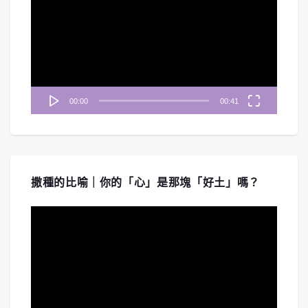
播
放
器
00:00
00:41
撒種的比喻｜你的「心」是那塊「好土」嗎？
視
訊
播
放
器