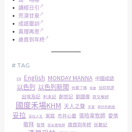
讀經日引
荒漠甘泉
成語靈訓
真理再思
歲首到年終
# TAG
English
MONDAY MANNA
中國成語
EN
以色列
以色列新聞
你累了嗎
信仰見證
保捷
出埃及記
創世記
劉國偉
利未記
原文解經
國度禾場KHM
天人之聲
天堂
奇妙的創造
妥拉
張哈拿牧師
家庭
市井心靈
愛情
妥拉人生
敬拜
歳首到年終
民數記
智慧
梁永善牧師