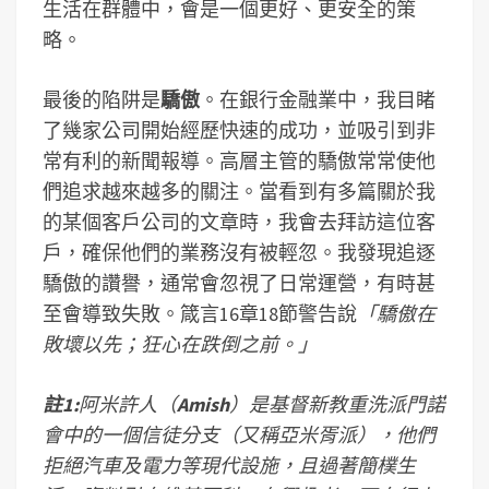
生活在群體中，會是一個更好、更安全的策
略。
最後的陷阱是
驕傲
。在銀行金融業中，我目睹
了幾家公司開始經歷快速的成功，並吸引到非
常有利的新聞報導。高層主管的驕傲常常使他
們追求越來越多的關注。當看到有多篇關於我
的某個客戶公司的文章時，我會去拜訪這位客
戶，確保他們的業務沒有被輕忽。我發現追逐
驕傲的讚譽，通常會忽視了日常運營，有時甚
至會導致失敗。箴言16章18節警告說
「驕傲在
敗壞以先；狂心在跌倒之前。」
註1:
阿米許人
（
Amish
）
是基督新教重洗派門諾
會
中的一個信徒分支（又稱亞米胥派），他們
拒絕汽車及電力等現代設施，且過著簡樸生