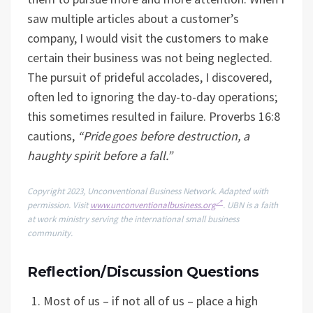
saw multiple articles about a customer’s
company, I would visit the customers to make
certain their business was not being neglected.
The pursuit of prideful accolades, I discovered,
often led to ignoring the day-to-day operations;
this sometimes resulted in failure. Proverbs 16:8
cautions,
“Pride goes before destruction, a
haughty spirit before a fall.”
Copyright 2023, Unconventional Business Network. Adapted with
permission. Visit
www.unconventionalbusiness.org
. UBN is a faith
at work ministry serving the international small business
community.
Reflection/Discussion Questions
Most of us – if not all of us – place a high