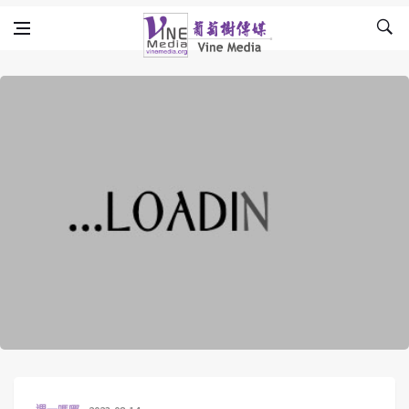
Skip to content
Vine Media
葡萄樹傳媒