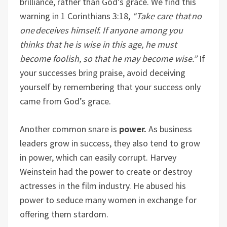
brilliance, rather than God’s grace. We find this
warning in 1 Corinthians 3:18,
“Take care that no
one deceives himself. If anyone among you
thinks that he is wise in this age, he must
become foolish, so that he may become wise.”
If
your successes bring praise, avoid deceiving
yourself by remembering that your success only
came from God’s grace.
Another common snare is
power.
As business
leaders grow in success, they also tend to grow
in power, which can easily corrupt. Harvey
Weinstein had the power to create or destroy
actresses in the film industry. He abused his
power to seduce many women in exchange for
offering them stardom.