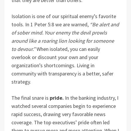
that they are better than others.
Isolation is one of our spiritual enemy’s favorite
tools. In 1 Peter 5:8 we are warned,
“Be alert and
of sober mind. Your enemy the devil prowls
around like a roaring lion looking for someone
to devour.”
When isolated, you can easily
overlook or discount your own and your
organization’s shortcomings. Living in
community with transparency is a better, safer
strategy.
The final snare is
pride.
In the banking industry, I
watched several companies begin to experience
rapid success, drawing very favorable news
coverage. The top executives’ pride often led
them to pursue more and more attention. When I