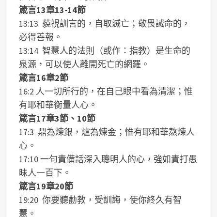
箴言13章13-14節
13:13 藐視訓言的，自取滅亡；敬畏誡命的，
必得善報。
13:14 智慧人的法則（或作：指教）是生命的
泉源，可以使人離開死亡的網羅。
箴言16章2節
16:2 人一切所行的，在自己眼中看為清潔；惟
有耶和華衡量人心。
箴言17章3節、10節
17:3 鼎為煉銀，爐為煉金；惟有耶和華熬煉人
心。
17:10 一句責備話深入聰明人的心，強如責打愚
昧人一百下。
箴言19章20節
19:20 你要聽勸教，受訓誨，使你終久有智
慧。