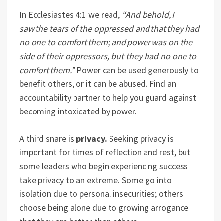
In Ecclesiastes 4:1 we read,
“And behold, I
saw the tears of the oppressed and that they had
no one to comfort them; and power was on the
side of their oppressors, but they had no one to
comfort them.”
Power can be used generously to
benefit others, or it can be abused. Find an
accountability partner to help you guard against
becoming intoxicated by power.
A third snare is
privacy.
Seeking privacy is
important for times of reflection and rest, but
some leaders who begin experiencing success
take privacy to an extreme. Some go into
isolation due to personal insecurities; others
choose being alone due to growing arrogance