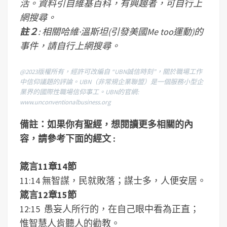
活。資料引自
維基百科，有興趣者，可自行上
網搜尋。
註２
:
相關哈維·溫斯坦(引發美國Me too運動)的
事件，請自行上網搜尋。
@2023
版權所有，經許可改編自 “UBN誠信時刻”，關於職場工作
中信仰議題的評論。UBN（非常規企業聯盟）是一個服務小型企
業界的國際性職場信仰事工。UBN的官網:
www.unconventionalbusiness.org
備註：如果你有聖經，想閱讀更多相關的內
容，請參考下面的經文 :
箴言11章14節
11:14 無智謀，民就敗落；謀士多，人便安居。
箴言12章15節
12:15 愚妄人所行的，在自己眼中看為正直；
惟智慧人肯聽人的勸教。