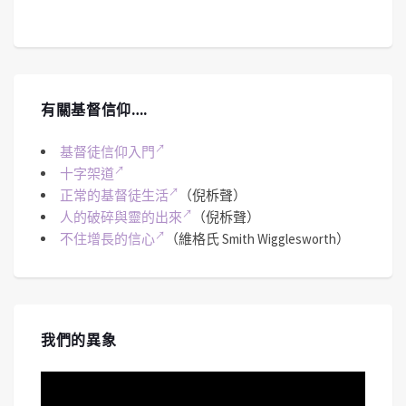
有關基督信仰….
基督徒信仰入門
十字架道
正常的基督徒生活
（倪柝聲）
人的破碎與靈的出來
（倪柝聲）
不住增長的信心
（維格氏 Smith Wigglesworth）
我們的異象
視
訊