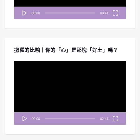
00:00
00:41
撒種的比喻｜你的「心」是那塊「好土」嗎？
視
訊
播
放
器
00:00
02:47