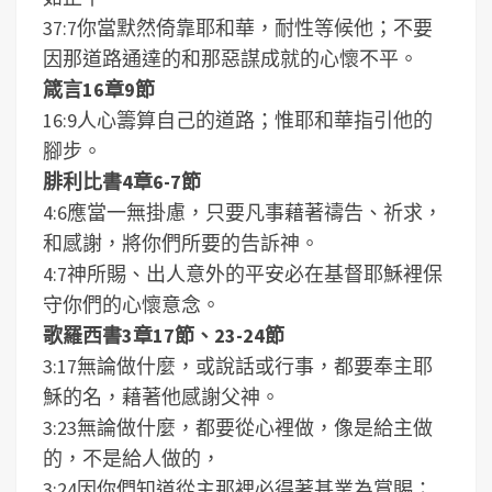
37:7你當默然倚靠耶和華，耐性等候他；不要
因那道路通達的和那惡謀成就的心懷不平。
箴言16章9節
16:9人心籌算自己的道路；惟耶和華指引他的
腳步。
腓利比書4章6-7節
4:6應當一無掛慮，只要凡事藉著禱告、祈求，
和感謝，將你們所要的告訴神。
4:7神所賜、出人意外的平安必在基督耶穌裡保
守你們的心懷意念。
歌羅西書3章17節、23-24節
3:17無論做什麼，或說話或行事，都要奉主耶
穌的名，藉著他感謝父神。
3:23無論做什麼，都要從心裡做，像是給主做
的，不是給人做的，
3:24因你們知道從主那裡必得著基業為賞賜；