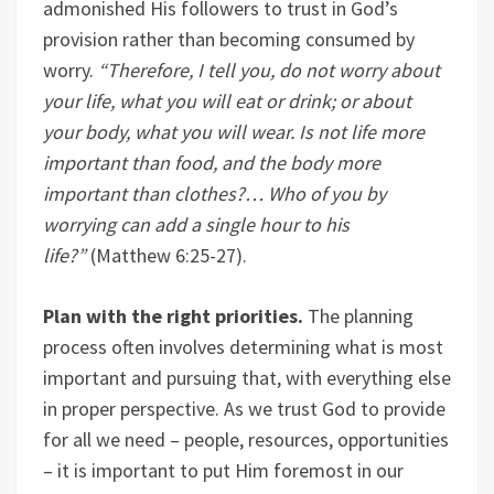
admonished His followers to trust in God’s
provision rather than becoming consumed by
worry.
“Therefore, I tell you, do not worry about
your life, what you will eat or drink; or about
your body, what you will wear. Is not life more
important than food, and the body more
important than clothes?… Who of you by
worrying can add a single hour to his
life?”
(Matthew 6:25-27).
Plan with the right priorities.
The planning
process often involves determining what is most
important and pursuing that, with everything else
in proper perspective. As we trust God to provide
for all we need – people, resources, opportunities
– it is important to put Him foremost in our