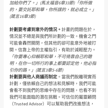
加給你們了。」(馬太福音6章33節)「你所做
的，要交託耶和華，你所謀的，就必成立。」
(箴言16章3節)
計劃要考慮到意外的情況。
計畫的問題在於，
情況並不總是與我們所計劃的一致。機會之門
可能會轟然關閉，但其他的卻可能意外地被打
開。信靠上帝的主權指引，有助於減輕壓力。
「你要專心仰賴耶和華，不可倚靠自己的聰
明，在你一切所行的事上都要認定他，他必指
引你的路。」(箴言3章5-6節)
計劃要與他人商議而制定
。當我們脫離現實而
計劃，僅依賴自己的想法和見解時，我們可能
會看不到我們的思維中存在的問題，也看不到
我們可能面臨的潛在挑戰。可信任的屬靈顧問
（Trusted Advisor）可以幫助我們改進想法，