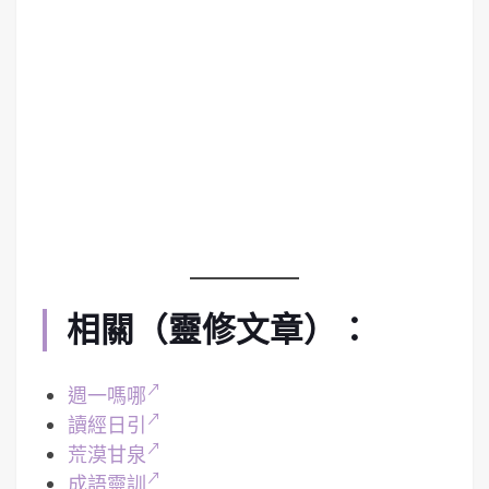
相關（靈修文章）：
週一嗎哪
讀經日引
荒漠甘泉
成語靈訓