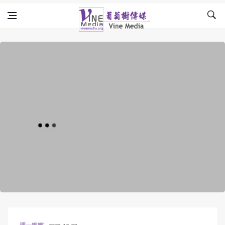
Skip to content
Vine Media
葡萄樹傳媒