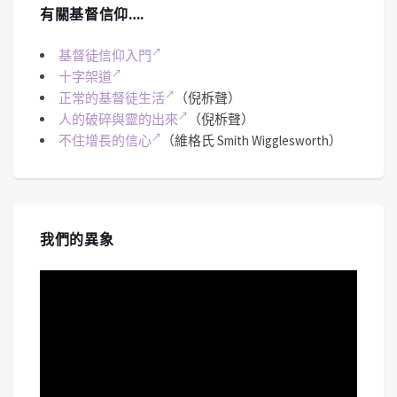
有關基督信仰….
基督徒信仰入門
十字架道
正常的基督徒生活
（倪柝聲）
人的破碎與靈的出來
（倪柝聲）
不住增長的信心
（維格氏 Smith Wigglesworth）
我們的異象
視
訊
播
放
器