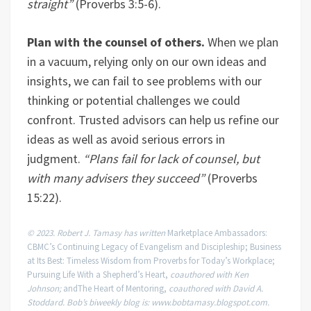
straight”
(Proverbs 3:5-6).
Plan with the counsel of others.
When we plan
in a vacuum, relying only on our own ideas and
insights, we can fail to see problems with our
thinking or potential challenges we could
confront. Trusted advisors can help us refine our
ideas as well as avoid serious errors in
judgment.
“Plans fail for lack of counsel, but
with many advisers they succeed”
(Proverbs
15:22).
© 2023. Robert J. Tamasy has written
Marketplace Ambassadors:
CBMC’s Continuing Legacy of Evangelism and Discipleship; Business
at Its Best: Timeless Wisdom from Proverbs for Today’s Workplace;
Pursuing Life With a Shepherd’s Heart,
coauthored with Ken
Johnson;
andThe Heart of Mentoring,
coauthored with David A.
Stoddard. Bob’s biweekly blog is: www.bobtamasy.blogspot.com.