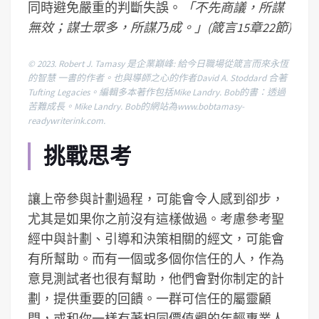
同時避免嚴重的判斷失誤。
「不先商議，所謀
無效；謀士眾多，所謀乃成。」(箴言15章22節)
© 2023. Robert J. Tamasy 是企業巔峰: 給今日職場從箴言而來永恆
的智慧 一書的作者。也與導師之心的作者David A. Stoddard 合著
Tufting Legacies。編輯多本著作包括Mike Landry. Bob的書：透過
苦難成長。Mike Landry. Bob的網站為www.bobtamasy-
readywriterink.com.
挑戰思考
讓上帝參與計劃過程，可能會令人感到卻步，
尤其是如果你之前沒有這樣做過。考慮參考聖
經中與計劃、引導和決策相關的經文，可能會
有所幫助。而有一個或多個你信任的人，作為
意見測試者也很有幫助，他們會對你制定的計
劃，提供重要的回饋。一群可信任的屬靈顧
問，或和你一樣有著相同價值觀的年輕專業人