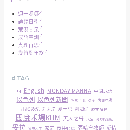
週一嗎哪
讀經日引
荒漠甘泉
成語靈訓
真理再思
歲首到年終
# TAG
English
MONDAY MANNA
中國成語
EN
以色列
以色列新聞
你累了嗎
信仰見證
保捷
出埃及記
創世記
劉國偉
利未記
原文解經
國度禾場KHM
天人之聲
天堂
奇妙的創造
妥拉
張哈拿牧師
家庭
市井心靈
愛情
妥拉人生