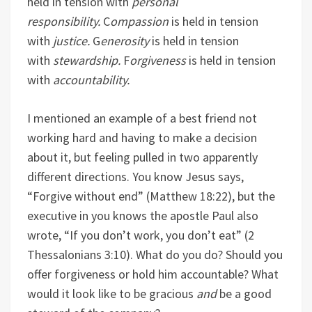
held in tension with
personal
responsibility.
C
ompassion
is held in tension
with
justice.
G
enerosity
is held in tension
with
stewardship.
F
orgiveness
is held in tension
with
accountability.
I mentioned an example of a best friend not
working hard and having to make a decision
about it, but feeling pulled in two apparently
different directions. You know Jesus says,
“Forgive without end” (Matthew 18:22), but the
executive in you knows the apostle Paul also
wrote, “If you don’t work, you don’t eat” (2
Thessalonians 3:10). What do you do? Should you
offer forgiveness or hold him accountable? What
would it look like to be gracious
and
be a good