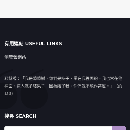
有用連結 USEFUL LINKS
瀏覽舊網站
耶穌說：「我是葡萄樹、你們是枝子．常在我裡面的、我也常在他
裡面、這人就多結果子．因為離了我、你們就不能作甚麼。」（約
15:5）
搜㝷 SEARCH