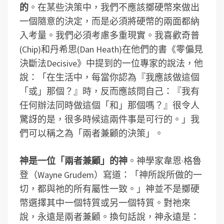
的
。在某些決策中，我們不應該擲硬幣來做出
一個隨意的決定，而是必須將硬幣的兩面都納
入考量。我們必須考慮多重現實。我喜歡奇普
(Chip)和丹希思(Dan Heath)在他們的書《零偏見
決斷法Decisive》中提到的一位專家的說法，他
說：「在生活中，每當你認為『我應該做這個
「或」那個？』時，反而應該問自己：『我有
任何辦法同時做這個「和」那個嗎？』很令人
驚訝的是，很多時候這兩件事是可行的。」我
們可以稱之為「兩者兼顧的決策」。
神是一位「兩者兼顧」的神
。神學家韋恩·格魯
登（Wayne Grudem）寫道：「神所說所做的一
切，都與祂的所有屬性一致。」神並不是擲硬
幣選擇其中一個特質或另一個特質。對祂來
說，永遠是兩者兼顧。換句話說，神永遠是：