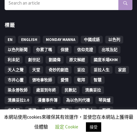
標籤
EN
ENGLISH
MONDAY MANNA
中國成語
以色列
以色列新聞
你累了嗎
保捷
信仰見證
出埃及記
利未記
創世記
劉國偉
原文解經
國度禾場KHM
天人之聲
天堂
奇妙的創造
妥拉
妥拉人生
家庭
市井心靈
張哈拿牧師
愛情
敬拜
智慧
梁永善牧師
歳首到年終
民數記
清晨妥拉
清晨妥拉2.0
漫畫事件簿
為以色列代禱
琴與爐
申命記
真理
知識
箴言
考門夫人
聖經
本網站使用cookies來確保其有效運作，並使您在本網站上獲得最
荒漠甘泉
見證
週一嗎哪
靈修
靈修文章
佳體驗
設定 Cookie
接受