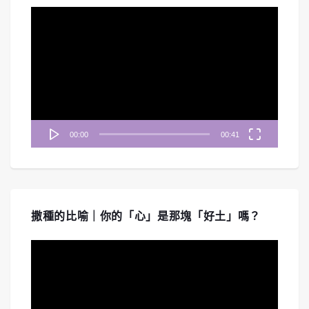
視
訊
播
放
器
00:00
00:41
撒種的比喻｜你的「心」是那塊「好土」嗎？
視
訊
播
放