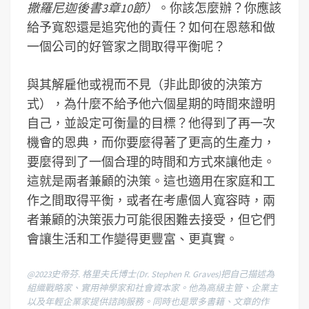
撒羅尼迦後書3章10節）
。你該怎麼辦？你應該
給予寬恕還是追究他的責任？如何在恩慈和做
一個公司的好管家之間取得平衡呢？
與其解雇他或視而不見（非此即彼的決策方
式），為什麼不給予他六個星期的時間來證明
自己，並設定可衡量的目標？他得到了再一次
機會的恩典，而你要麼得著了更高的生產力，
要麼得到了一個合理的時間和方式來讓他走。
這就是兩者兼顧的決策。這也適用在家庭和工
作之間取得平衡，或者在考慮個人寬容時，兩
者兼顧的決策張力可能很困難去接受，但它們
會讓生活和工作變得更豐富、更真實。
@2023史帝芬. 格里夫氏博士(Dr. Stephen R. Graves)把自己描述為
組織戰略家、實用神學家和社會資本家。他為高級主管、企業主
以及年輕企業家提供諮詢服務。同時也是眾多書籍、文章的作