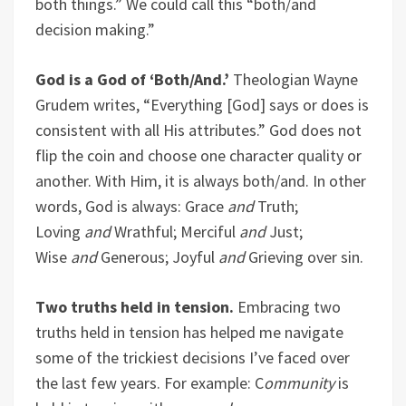
both things.” We could call this “both/and
decision making.”
God is a God of ‘Both/And.’
Theologian Wayne
Grudem writes, “Everything [God] says or does is
consistent with all His attributes.” God does not
flip the coin and choose one character quality or
another. With Him, it is always both/and. In other
words, God is always: Grace
and
Truth;
Loving
and
Wrathful; Merciful
and
Just;
Wise
and
Generous; Joyful
and
Grieving over sin.
Two truths held in tension.
Embracing two
truths held in tension has helped me navigate
some of the trickiest decisions I’ve faced over
the last few years. For example: C
ommunity
is