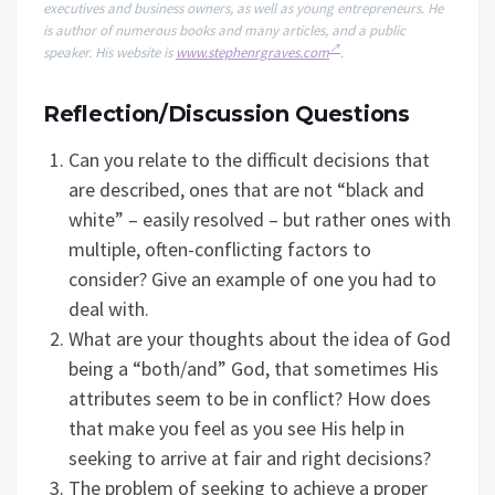
executives and business owners, as well as young entrepreneurs. He
is author of numerous books and many articles, and a public
speaker. His website is
www.stephenrgraves.com
.
Reflection/Discussion Questions
Can you relate to the difficult decisions that
are described, ones that are not “black and
white” – easily resolved – but rather ones with
multiple, often-conflicting factors to
consider? Give an example of one you had to
deal with.
What are your thoughts about the idea of God
being a “both/and” God, that sometimes His
attributes seem to be in conflict? How does
that make you feel as you see His help in
seeking to arrive at fair and right decisions?
The problem of seeking to achieve a proper