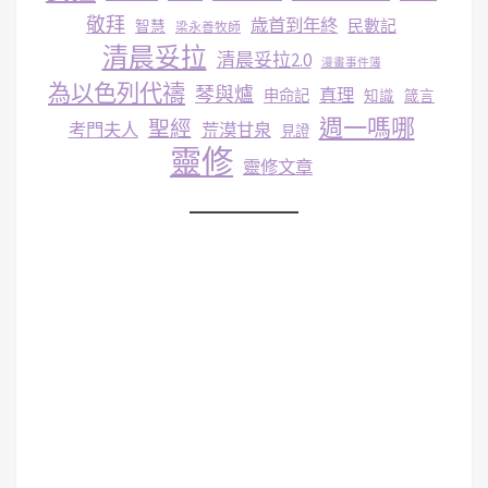
敬拜
歳首到年終
民數記
智慧
梁永善牧師
清晨妥拉
清晨妥拉2.0
漫畫事件簿
為以色列代禱
琴與爐
真理
申命記
知識
箴言
週一嗎哪
聖經
考門夫人
荒漠甘泉
見證
靈修
靈修文章