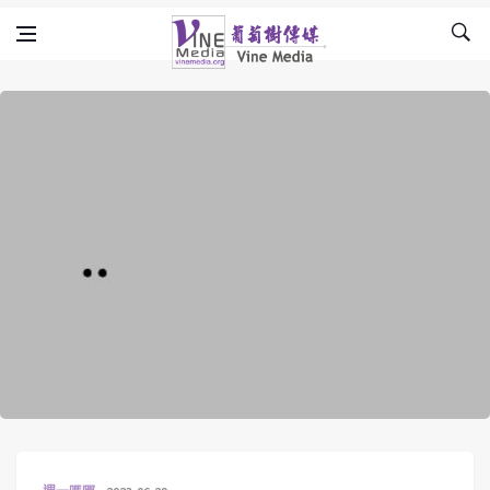
Skip to content
Vine Media
葡萄樹傳媒