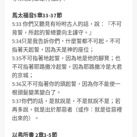
馬太福音5章33-37節
5:33 你們又聽見有吩咐古人的話，說：『不可
背誓，所起的誓總要向主謹守。』
5:34只是我告訴你們，什麼誓都不可起。不可
指著天起誓，因為天是神的座位；
5:35不可指著地起誓，因為地是他的腳凳；也
不可指著耶路撒冷起誓，因為耶路撒冷是大君
的京城；
5:36又不可指著你的頭起誓，因為你不能使一
根頭髮變黑變白了。
5:37你們的話，是就說是，不是就說不是；若
再多說，就是出於那惡者（或作：就是從惡裡
出來的）。
以弗所書 2章3-5節