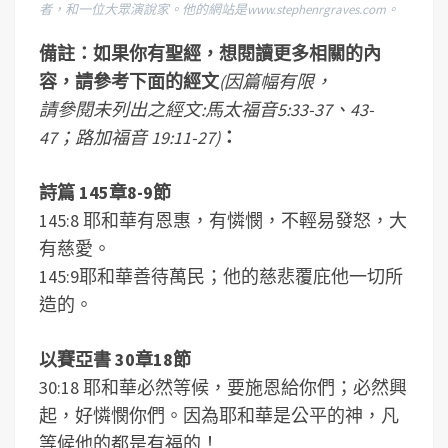
者，和一位大眾演說家。他的網站是www.stephenrgraves.com。
備註：如果你有聖經，想閱讀更多相關的內
容，請參考下面的經文
(因篇幅有限，
請參閱未列出之經文:馬太福音5:33-37、43-
47；路加福音 19:11-27)
：
詩篇 145章8-9節
145:8 耶和華有恩惠，有憐憫，不輕易發怒，大
有慈愛。
145:9耶和華善待萬民；他的慈悲覆庇他一切所
造的。
以賽亞書 30章18節
30:18 耶和華必然等候，要施恩給你們；必然興
起，好憐憫你們。因為耶和華是公平的神，凡
等候他的都是有福的！