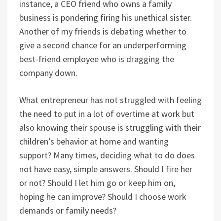
instance, a CEO friend who owns a family
business is pondering firing his unethical sister.
Another of my friends is debating whether to
give a second chance for an underperforming
best-friend employee who is dragging the
company down.
What entrepreneur has not struggled with feeling
the need to put in a lot of overtime at work but
also knowing their spouse is struggling with their
children’s behavior at home and wanting
support? Many times, deciding what to do does
not have easy, simple answers. Should I fire her
or not? Should I let him go or keep him on,
hoping he can improve? Should I choose work
demands or family needs?