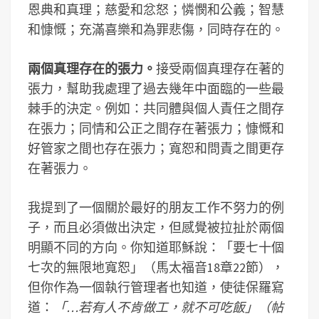
恩典和真理；慈愛和忿怒；憐憫和公義；智慧
和慷慨；充滿喜樂和為罪悲傷，同時存在的。
兩個真理存在的張力。
接受兩個真理存在著的
張力，幫助我處理了過去幾年中面臨的一些最
棘手的決定。例如：共同體與個人責任之間存
在張力；同情和公正之間存在著張力；慷慨和
好管家之間也存在張力；寬恕和問責之間更存
在著張力。
我提到了一個關於最好的朋友工作不努力的例
子，而且必須做出決定，但感覺被拉扯於兩個
明顯不同的方向。你知道耶穌說：「要七十個
七次的無限地寬恕」（馬太福音18章22節），
但你作為一個執行管理者也知道，使徒保羅寫
道：
「…若有人不肯做工，就不可吃飯」（帖