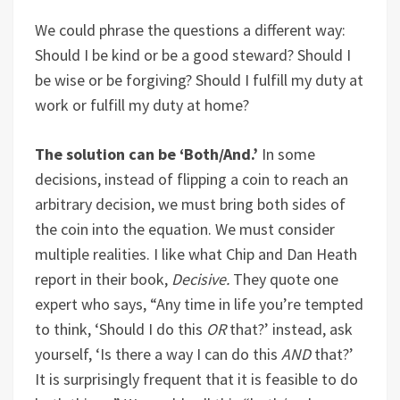
We could phrase the questions a different way:
Should I be kind or be a good steward? Should I
be wise or be forgiving? Should I fulfill my duty at
work or fulfill my duty at home?
The solution can be ‘Both/And.’
In some
decisions, instead of flipping a coin to reach an
arbitrary decision, we must bring both sides of
the coin into the equation. We must consider
multiple realities. I like what Chip and Dan Heath
report in their book,
Decisive.
They quote one
expert who says, “Any time in life you’re tempted
to think, ‘Should I do this
OR
that?’ instead, ask
yourself, ‘Is there a way I can do this
AND
that?’
It is surprisingly frequent that it is feasible to do