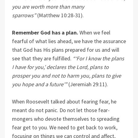
you are worth more than many
sparrows”
(Matthew 10:28-31).
Remember God has a plan.
When we feel
fearful of what lies ahead, we have the assurance
that God has His plans prepared for us and will
see that they are fulfilled.
“‘For I know the plans
I have for you,’ declares the Lord, plans to
prosper you and not to harm you, plans to give
you hope and a future’”
(Jeremiah 29:11).
When Roosevelt talked about fearing fear, he
meant do not panic. Do not let those fear-
mongers who devote themselves to spreading
fear get to you. We need to get back to work,
focusing on things we can control and affect,