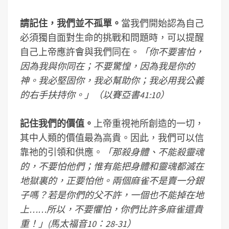
請記住，我們並不孤單。
當我們開始認為自己
必須獨自面對生命的挑戰和問題時，可以提醒
自己上帝應許會與我們同在。
「你不要害怕，
因為我與你同在；不要驚惶，因為我是你的
神。我必堅固你，我必幫助你；我必用我公義
的右手扶持你。」（以賽亞書41:10）
記住我們的價值。
上帝重視祂所創造的一切，
其中人類的價值最為高貴。因此，我們可以信
靠祂的引領和供應。
「那殺身體、不能殺靈魂
的，不要怕他們；惟有能把身體和靈魂都滅在
地獄裏的，正要怕他。兩個麻雀不是賣一分銀
子嗎？若是你們的父不許，一個也不能掉在地
上……所以，不要懼怕，你們比許多麻雀還貴
重！」(馬太福音10：28-31）