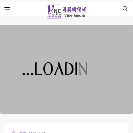
Skip to content
Vine Media
葡萄樹傳媒