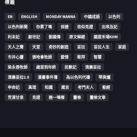
標籤
EN
ENGLISH
MONDAY MANNA
中國成語
以色列
以色列新聞
你累了嗎
保捷
信仰見證
出埃及記
利未記
創世記
劉國偉
原文解經
國度禾場KHM
天人之聲
天堂
奇妙的創造
妥拉
妥拉人生
家庭
市井心靈
張哈拿牧師
愛情
敬拜
智慧
梁永善牧師
歳首到年終
民數記
清晨妥拉
清晨妥拉2.0
漫畫事件簿
為以色列代禱
琴與爐
申命記
真理
知識
箴言
考門夫人
聖經
荒漠甘泉
見證
週一嗎哪
靈修
靈修文章