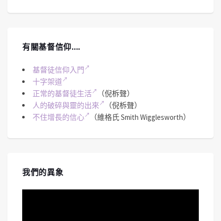
有關基督信仰….
基督徒信仰入門
十字架道
正常的基督徒生活
（倪柝聲）
人的破碎與靈的出來
（倪柝聲）
不住增長的信心
（維格氏 Smith Wigglesworth）
我們的異象
視
訊
播