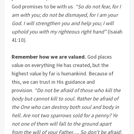
God promises to be with us.
“So do not fear, for I
am with you; do not be dismayed, for I am your
God. I will strengthen you and help you; I will
uphold you with my righteous right hand”
(Isaiah
41:10).
Remember how we are valued.
God places
value on everything He has created, but the
highest value by far is humankind. Because of
this, we can trust in His guidance and
provision.
“Do not be afraid of those who kill the
body but cannot kill to soul. Rather be afraid of
the One who can destroy both soul and body in
hell. Are not two sparrows sold for a penny? Ye
not one of them will fall to the ground apart
from the will of your Father…. So don’t be afraid;