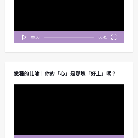
放
器
00:00
00:41
撒種的比喻｜你的「心」是那塊「好土」嗎？
視
訊
播
放
器