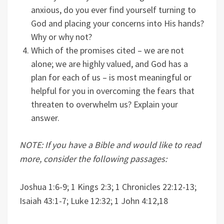
anxious, do you ever find yourself turning to
God and placing your concerns into His hands?
Why or why not?
Which of the promises cited – we are not
alone; we are highly valued, and God has a
plan for each of us – is most meaningful or
helpful for you in overcoming the fears that
threaten to overwhelm us? Explain your
answer.
NOTE: If you have a Bible and would like to read
more, consider the following passages:
Joshua 1:6-9; 1 Kings 2:3; 1 Chronicles 22:12-13;
Isaiah 43:1-7; Luke 12:32; 1 John 4:12,18