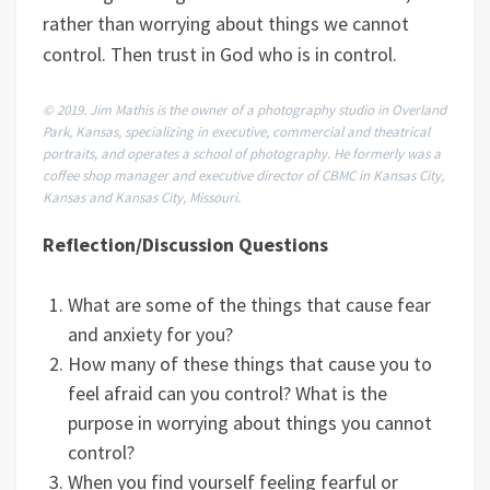
rather than worrying about things we cannot
control. Then trust in God who is in control.
© 2019. Jim Mathis is the owner of a photography studio in Overland
Park, Kansas, specializing in executive, commercial and theatrical
portraits, and operates a school of photography. He formerly was a
coffee shop manager and executive director of CBMC in Kansas City,
Kansas and Kansas City, Missouri.
Reflection/Discussion Questions
What are some of the things that cause fear
and anxiety for you?
How many of these things that cause you to
feel afraid can you control? What is the
purpose in worrying about things you cannot
control?
When you find yourself feeling fearful or