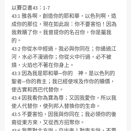
以賽亞書43：1-7
43:1 雅各啊，創造你的耶和華，以色列啊，造
成你的那位，現在如此說：你不要害怕！因為
我救贖了你。我曾提你的名召你，你是屬我
的。
43:2 你從水中經過，我必與你同在；你逿過江
河，水必不漫過你；你從火中行過，必不被
燒，火焰也不著在你身上。
43:3 因為我是耶和華─你的 神，是以色列的
聖者─你的救主；我已經使埃及作你的贖價，
使古實和西巴代替你。
43:4 因我看你為寶為尊；又因我愛你，所以我
使人代替你，使列邦人替換你的生命。
43:5 不要害怕，因我與你同在；我必領你的後
裔從東方來，又從西方招聚你。
43:6 我要對北方說，交出來！對南方說，不要