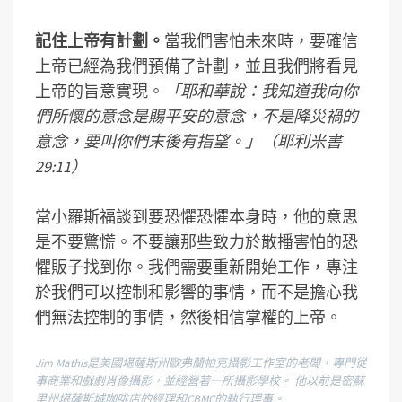
記住上帝有計劃。
當我們害怕未來時，要確信
上帝已經為我們預備了計劃，並且我們將看見
上帝的旨意實現。
「耶和華說：我知道我向你
們所懷的意念是賜平安的意念，不是降災禍的
意念，要叫你們末後有指望。」（耶利米書
29:11）
當小羅斯福談到要恐懼恐懼本身時，他的意思
是不要驚慌。不要讓那些致力於散播害怕的恐
懼販子找到你。我們需要重新開始工作，專注
於我們可以控制和影響的事情，而不是擔心我
們無法控制的事情，然後相信掌權的上帝。
Jim Mathis是美國堪薩斯州歐弗蘭帕克攝影工作室的老闆，專門從
事商業和戲劇肖像攝影，並經營著一所攝影學校。 他以前是密蘇
里州堪薩斯城咖啡店的經理和CBMC的執行理事。