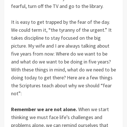
fearful, turn off the TV and go to the library.
It is easy to get trapped by the fear of the day.
We could term it, “the tyranny of the urgent.” It
takes discipline to stay focused on the big
picture. My wife and I are always talking about
five years from now: Where do we want to be
and what do we want to be doing in five years?
With these things in mind, what do we need to be
doing today to get there? Here are a few things
the Scriptures teach about why we should “fear
not”:
Remember we are not alone.
When we start
thinking we must face life’s challenges and
problems alone, we can remind ourselves that