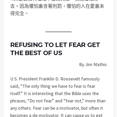
去。因為懼怕裏含著刑罰，懼怕的人在愛裏未
得完全。
REFUSING TO LET FEAR GET
THE BEST OF US
By Jim Mathis
U.S. President Franklin D. Roosevelt famously
said, “The only thing we have to fear is fear
itself.” It is interesting that the Bible uses the
phrases, “Do not fear” and “fear not,” more than
any others. Fear can be a motivator, but often it
becomes a de-motivator. It can cause us to get