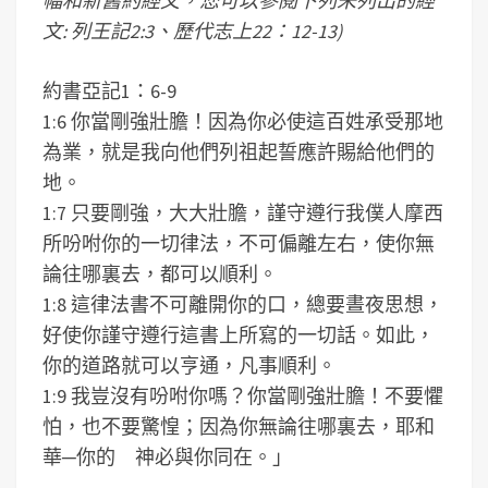
幅和新舊約經文，您可以參閱下列未列出的經
文: 列王記2:3、歷代志上22：12-13)
約書亞記1：6-9
1:6 你當剛強壯膽！因為你必使這百姓承受那地
為業，就是我向他們列祖起誓應許賜給他們的
地。
1:7 只要剛強，大大壯膽，謹守遵行我僕人摩西
所吩咐你的一切律法，不可偏離左右，使你無
論往哪裏去，都可以順利。
1:8 這律法書不可離開你的口，總要晝夜思想，
好使你謹守遵行這書上所寫的一切話。如此，
你的道路就可以亨通，凡事順利。
1:9 我豈沒有吩咐你嗎？你當剛強壯膽！不要懼
怕，也不要驚惶；因為你無論往哪裏去，耶和
華─你的 神必與你同在。」