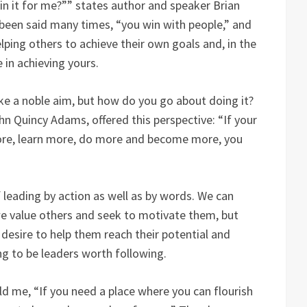
in it for me?”” states author and speaker Brian
as been said many times, “you win with people,” and
elping others to achieve their own goals and, in the
 in achieving yours.
ike a noble aim, but how do you go about doing it?
ohn Quincy Adams, offered this perspective: “If your
ore, learn more, do more and become more, you
 leading by action as well as by words. We can
 value others and seek to motivate them, but
esire to help them reach their potential and
ng to be leaders worth following.
ld me, “If you need a place where you can flourish