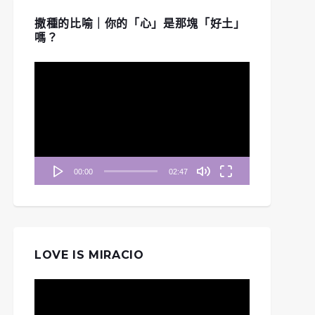
撒種的比喻｜你的「心」是那塊「好土」
嗎？
視
訊
播
放
器
00:00
02:47
LOVE IS MIRACIO
視
訊