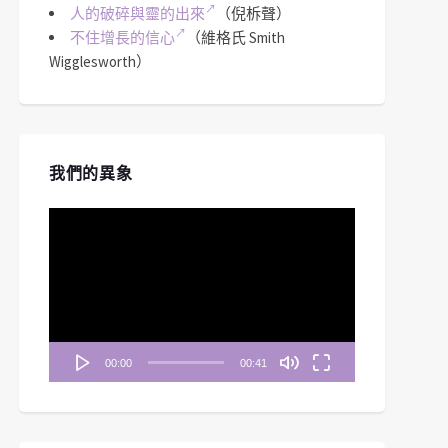
人的破碎與靈的出來
（倪柝聲）
不住增長的信心
（維格氏 Smith
Wigglesworth）
我們的異象
視
訊
播
放
器
00:00
00:41