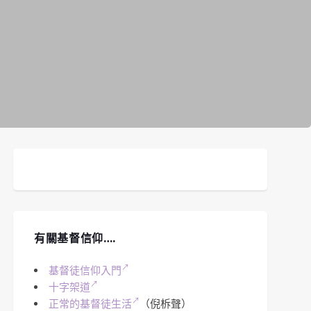
有關基督信仰….
基督徒信仰入門
十字架道
正常的基督徒生活
（倪柝聲）