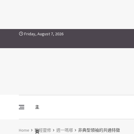
Skip to content
Friday, August 7, 2026
主
Vine Media
葡萄樹傳媒
Home
聖經靈修
週一嗎哪
非典型領袖的共通特徵
頁