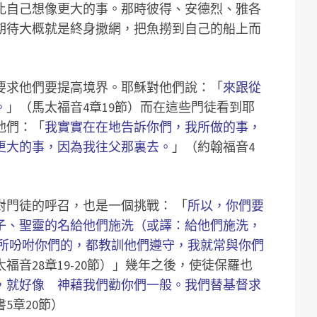
比自己想像更大的事。那時彼得、安德烈、雅各
期待大概就是終身撒網，把魚撈到自己的船上而
要求他們要提高境界。耶穌對他們說：「
來跟從
。
」（馬太福音4章19節）而在這些門徒看到耶
他們：「
我實實在在地告訴你們，我所做的事，
更大的事，因為我往父那裏去。
」（約翰福音4
對門徒的呼召，也是一個挑戰： 「
所以，你們要
子、聖靈的名給他們施洗（或譯：給他們施洗，
我所吩咐你們的，都教訓他們遵守，我就常與你們
福音28章19-20節）」幾年之後，使徒保羅也
，就好像 神藉我們勸你們一般。我們替基督求
5章20節）