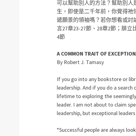
可以幫助別人的方法？幫助別人
生，即使是二千年前，你覺得祂
遞願景的領袖嗎？
若你想看或討
言27章23-27節、28章2節；腓
4節
A COMMON TRAIT OF EXCEPTION
By Robert J. Tamasy
If you go into any bookstore or lib
leadership. And if you do a search 
lifetime to exploring the seeming
leader. I am not about to claim spe
leadership, but exceptional leaders
“Successful people are always look