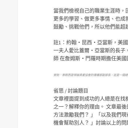
當我們檢視自己的職業生涯時，
更多的學習、做更多事情、也成
鼓勵、挑戰他們，所以他們能超
註1：約翰‧昆西‧亞當斯，美國
一夫人愛比蓋爾‧亞當斯的長子
師 在詹姆斯‧門羅時期擔任美
勞勃．泰默西是領袖資產協會的傳播部副部長，這是一個總
省思 / 討論題目
文章裡面提到成功的人總是在找
之一？解釋你的理由。
文章最後
方法激勵我們？ 」「以及我們現
機會幫助別人？ 」討論以上的問