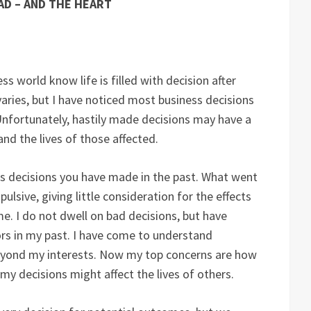
AD – AND THE HEART
s world know life is filled with decision after
ries, but I have noticed most business decisions
fortunately, hastily made decisions may have a
nd the lives of those affected.
s decisions you have made in the past. What went
sive, giving little consideration for the effects
. I do not dwell on bad decisions, but have
rors in my past. I have come to understand
beyond my interests. Now my top concerns are how
my decisions might affect the lives of others.