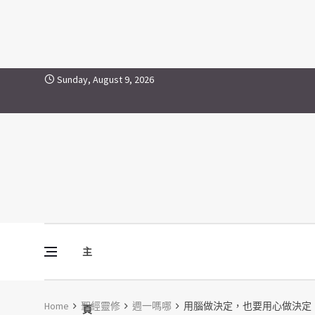
Skip to content
Sunday, August 9, 2026
主
Vine Media
葡萄樹傳媒
Home
聖經靈修
週一嗎哪
用腦做決定，也要用心做決定
頁