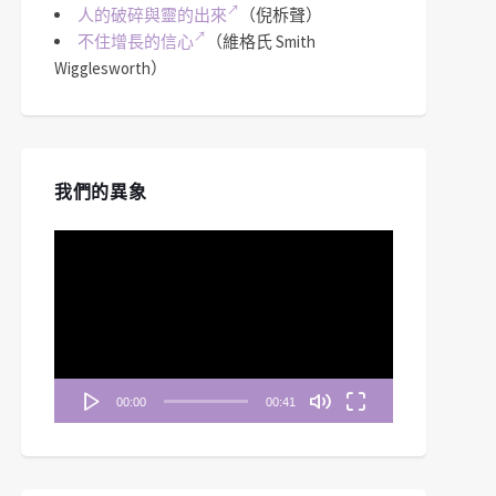
人的破碎與靈的出來
（倪柝聲）
不住增長的信心
（維格氏 Smith
Wigglesworth）
我們的異象
視
訊
播
放
器
00:00
00:41