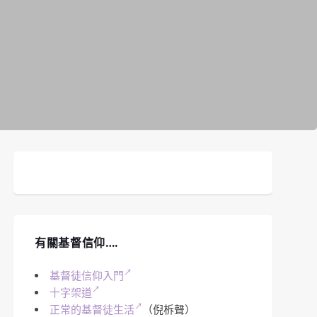
有關基督信仰….
基督徒信仰入門
十字架道
正常的基督徒生活
（倪柝聲）