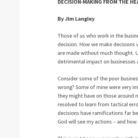
DECISION-MAKING FROM THE HE
By Jim Langley
Those of us who work in the busines
decision. How we make decisions va
are made without much thought. Un
detrimental impact on businesses a
Consider some of the poor busines
wrong? Some of mine were very impul
they might have on those around me
resolved to learn from tactical er
decisions have ramifications far 
God will see my actions – and how 