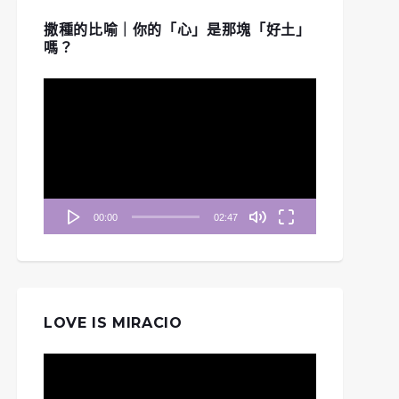
撒種的比喻｜你的「心」是那塊「好土」
嗎？
視
訊
播
放
器
00:00
02:47
LOVE IS MIRACIO
視
訊