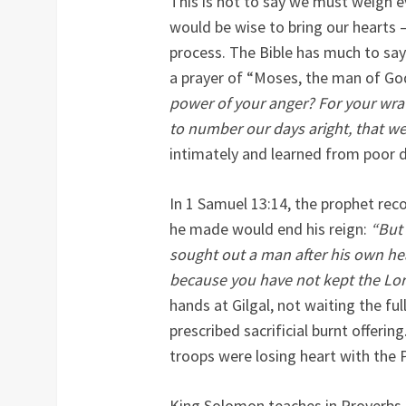
This is not to say we must weigh e
would be wise to bring our hearts 
process. The Bible has much to say 
a prayer of “Moses, the man of God
power of your anger? For your wrath
to number our days aright, that w
intimately and learned from poor d
In 1 Samuel 13:14, the prophet rec
he made would end his reign:
“But
sought out a man after his own he
because you have not kept the L
hands at Gilgal, not waiting the fu
prescribed sacrificial burnt offerin
troops were losing heart with the P
King Solomon teaches in Proverbs 