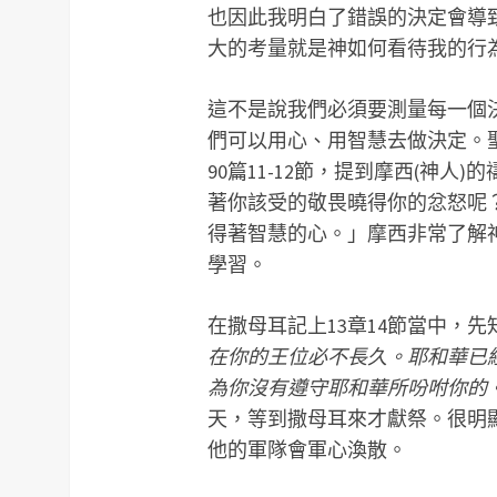
也因此我明白了錯誤的決定會導
大的考量就是神如何看待我的行
這不是說我們必須要測量每一個
們可以用心、用智慧去做決定。
90篇11-12節，提到摩西(神
著你該受的敬畏曉得你的忿怒呢
得著智慧的心。」摩西非常了解
學習。
在撒母耳記上13章14節當中，
在你的王位必不長久。耶和華已
為你沒有遵守耶和華所吩咐你的
天，等到撒母耳來才獻祭。很明
他的軍隊會軍心渙散。