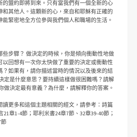
新的盟約即將到來。只有當我們有一個全新的心
神和其他人。這顆新的心，來自和耶穌有正確的
神能緊密地全方位參與我們個人和職場的生活。
哪些步驟？ 做決定的時候，你是傾向衝動性地做
可以回想有一次你太快做了重要的決定或衝動性
嗎？如果有，請你描述當時的情況以及後來的結
做決定是什麼意思？要持續這樣做很困難嗎？請解
對你做決定最有意義？為什麼，請解釋你的答案。
閱讀更多和這個主題相關的經文，請參考：詩篇
；箴言21章1-4節；耶利米書24章7節、32章39-40節；
7節