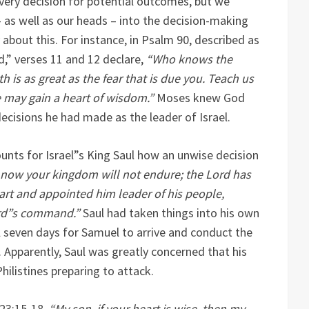
very decision for potential outcomes, but we
– as well as our heads – into the decision-making
about this. For instance, in Psalm 90, described as
,” verses 11 and 12 declare,
“Who knows the
 is as great as the fear that is due you. Teach us
e may gain a heart of wisdom.”
Moses knew God
ecisions he had made as the leader of Israel.
ounts for Israel”s King Saul how an unwise decision
 now your kingdom will not endure; the Lord has
art and appointed him leader of his people,
ord”s command.”
Saul had taken things into his own
ll seven days for Samuel to arrive and conduct the
g. Apparently, Saul was greatly concerned that his
hilistines preparing to attack.
23:15-18,
“My son, if your heart is wise, then my