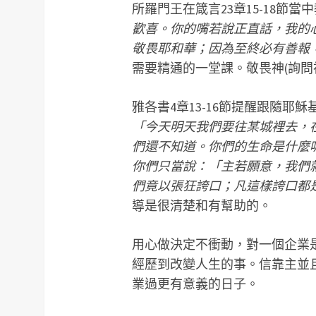
所羅門王在箴言23章15-18節當
歡喜。你的嘴若說正直話，我的
敬畏耶和華；因為至終必有善報
需要精通的一堂課。敬畏神(詢問
雅各書4章13-16節提醒跟隨耶
「今天明天我們要往某城裡去，
們還不知道。你們的生命是什麼
你們只當說：「主若願意，我們
們竟以張狂誇口；凡這樣誇口都
導是很清楚和有幫助的。
用心做決定不衝動，對一個企業
經歷到改變人生的事。信靠主並
業過更有意義的日子。