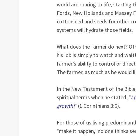
world are roaring to life, starting 
Fords, New Hollands and Massey Fe
cottonseed and seeds for other cro
systems will hydrate those fields.
What does the farmer do next? Other
his job is simply to watch and wai
farmer’s ability to control or dir
The farmer, as much as he would li
In the New Testament of the Bible, 
spiritual terms when he stated, "
I 
growth!
" (1 Corinthians 3:6).
For those of us living predominant
"make it happen," no one thinks se