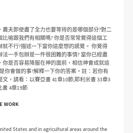
，農夫即使盡了全力也要等待的是哪個部分?對二
個比喻跟我們有相關嗎?
你是否常常覺得這個工
辦就不行?描述一下當你這麼想的感覺。
你覺得
辦法一手包辦是一件很困難的事情?
當你已經盡
，你是否容易降服在神的面前，相信神會成就這
是你會做的事?解釋一下你的答案。
註：若你有
，請看：以賽亞書 41章10節;耶利米書 33章3
比書 4章19節
HE WORK
nited States and in agricultural areas around the