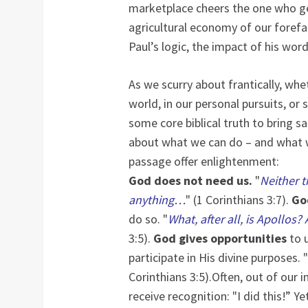
marketplace cheers the one who ge
agricultural economy of our foref
Paul’s logic, the impact of his wo
As we scurry about frantically, wh
world, in our personal pursuits, or 
some core biblical truth to bring s
about what we can do – and what 
passage offer enlightenment:
God does not need us.
"
Neither 
anything…
" (1 Corinthians 3:7).
Go
do so. "
What, after all, is Apollos
3:5).
God gives opportunities
to 
participate in His divine purposes. "
Corinthians 3:5).
Often, out of our i
receive recognition: "I did this!” Yet