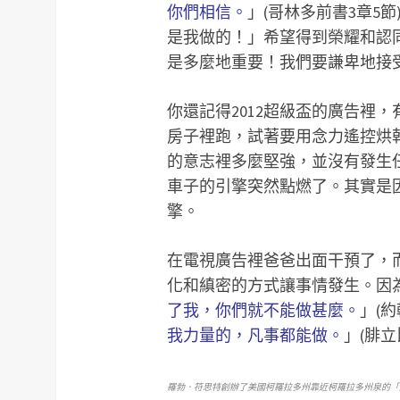
你們相信。
」(哥林多前書3章5節
是我做的！」希望得到榮耀和認
是多麼地重要！我們要謙卑地接
你還記得2012超級盃的廣告裡
房子裡跑，試著要用念力遙控烘
的意志裡多麼堅強，並沒有發生
車子的引擎突然點燃了。其實是
擎。
在電視廣告裡爸爸出面干預了，
化和縝密的方式讓事情發生。因
了我，你們就不能做甚麼。
」(約
我力量的，凡事都能做。
」(腓立
羅勃．符思特創辦了美國柯羅拉多州靠近柯羅拉多州泉的「