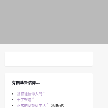
有關基督信仰….
基督徒信仰入門
十字架道
正常的基督徒生活
（倪柝聲）