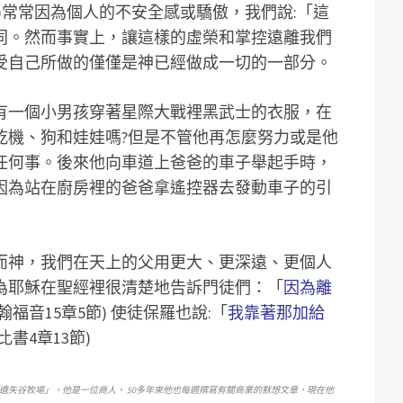
)
常常因為個人的不安全感或驕傲，我們說:「這
同。然而事實上，讓這樣的虛榮和掌控遠離我們
受自己所做的僅僅是神已經做成一切的一部分。
，有一個小男孩穿著星際大戰裡黑武士的衣服，在
乾機、狗和娃娃嗎?但是不管他再怎麼努力或是他
任何事。後來他向車道上爸爸的車子舉起手時，
因為站在廚房裡的爸爸拿遙控器去發動車子的引
而神，我們在天上的父用更大、更深遠、更個人
為耶穌在聖經裡很清楚地告訴門徒們：「
因為離
翰福音15章5節) 使徒保羅也說:「
我靠著那加給
比書4章13節)
遺失谷牧場」。他是一位商人， 50多年來他也每週撰寫有關商業的默想文章，現在他