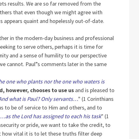
ts results. We are so far removed from the
athers that even though we might agree with
rds appears quaint and hopelessly out-of-date.
ether in the modern-day business and professional
seeking to serve others, perhaps it is time for
anity and a sense of humility to our perspective
we cannot. Paul”s comments later in the same
the one who plants nor the one who waters is
d, however, chooses to use us
and is pleased to
? And what is Paul? Only servants…
" (1 Corinthians
us to be of service to Him and others, and to
…as the Lord has assigned to each his task
" (1
nsecurity or pride, we want to take the credit, to
 how vital it is to let these truths filter deep