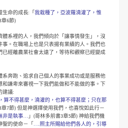
生命的成長:「
我栽種了，亞波羅澆灌了，惟
章6節)
濟體系裡的人，我們傾向於「讓事情發生」，沒
件事。在職場上也是只表揚有業績的人。我們也
們已經離農業社會太遠了，等待和觀察已經變成
體系奔跑、追求自己個人的事業成功或是服務他
慧和謙卑來審視一下我們能做和不能做的事。下
建議:
的，算不得甚麼，澆灌的，也算不得甚麼；只在那
章7節)
但是神選擇使用我們，也喜悅如此行－
無非是執事…
」(哥林多前書3章5節)
神給我們機
神聖的使命－「
….照主所賜給他們各人的，引導