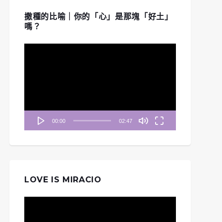
撒種的比喻｜你的「心」是那塊「好土」
嗎？
視
訊
播
放
器
00:00
02:47
LOVE IS MIRACIO
視
訊