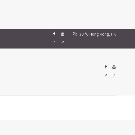
30 °C
Hong Kong, HK