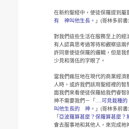
在新約聖經中，使徒保羅提到屬靈
有 神叫他生長。
」(哥林多前書3
對我們這些生活在服務至上的經
有人認真思考過等待和觀察這兩
許同意使徒保羅的邏輯，但是我
少見和落伍的字眼了。
當我們瘋狂地在現代的商業經濟
人時，或許我們該用聖經裡的智
面我們來看使徒保羅給我們睿智的
神不需要我們－「
….可見栽種
叫他生長的 神。
」(哥林多前書3
「
亞波羅算甚麼？保羅算甚麼？
會去服事祂和其他人，來完成祂