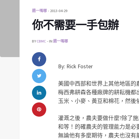
週一嗎哪
2013-04-29
你不需要一手包辦
BY
CBMC
IN
週一嗎哪
By: Rick Foster
美國中西部和世界上其他地區的
梅西弗耕森各種廠牌的耕耘機都
玉米、小麥、黃豆和棉花，然後
灌溉之後，農夫要做什麼?除了
和等！的確農夫的管理能力是必
無論他有多麼期待，農夫也沒有