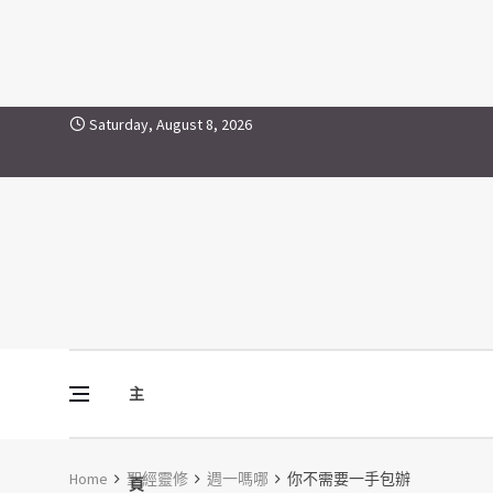
Skip to content
Saturday, August 8, 2026
主
Vine Media
葡萄樹傳媒
Home
聖經靈修
週一嗎哪
你不需要一手包辦
頁