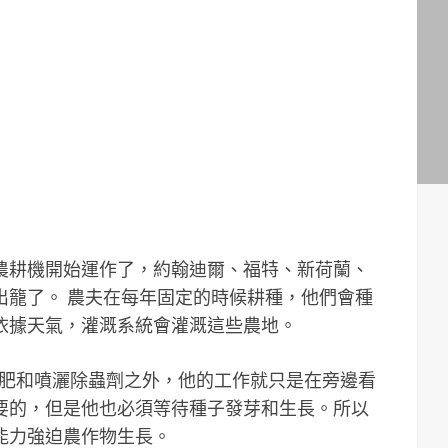
農耕機開始運作了，約翰迪爾、福特、新荷蘭、
出籠了。 農夫在每年固定的時候耕種，他們會種
依據天氣，灌溉系統會灌溉這些農地。
施肥和噴灑除蟲劑之外，他的工作就只是在旁邊看
要的，但是他也必須等待種子發芽和生長。所以
能力強迫農作物生長。