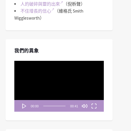
人的破碎與靈的出來
（倪柝聲）
不住增長的信心
（維格氏 Smith
Wigglesworth）
我們的異象
視
訊
播
放
器
00:00
00:41