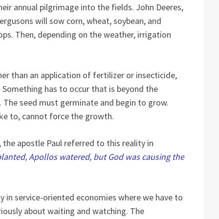
their annual pilgrimage into the fields. John Deeres,
rgusons will sow corn, wheat, soybean, and
ps. Then, depending on the weather, irrigation
 than an application of fertilizer or insecticide,
t! Something has to occur that is beyond the
ect. The seed must germinate and begin to grow.
ke to, cannot force the growth.
the apostle Paul referred to this reality in
planted, Apollos watered, but God was causing the
ly in service-oriented economies where we have to
riously about waiting and watching. The