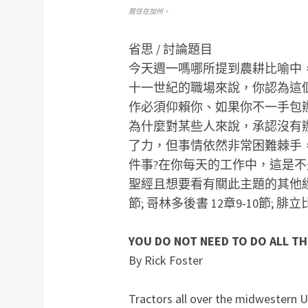
居住在加州。
省思 / 討論題目
今天週一嗎哪所提到農耕比喻中
十一世紀的職場來說，你認為這
作必須仰賴你、如果你不一手包
為什麼對某些人來說，承認沒有
了力，但事情依然非常困難棘手
件事?在你每天的工作中，這是不
聖經且想要看有關此主題的其他經文
節; 哥林多後書 12章9-10節; 腓立
YOU DO NOT NEED TO DO ALL T
By Rick Foster
Tractors all over the midwestern U