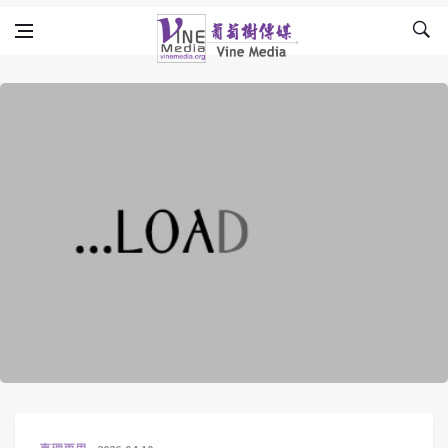
Skip to content
Vine Media
葡萄樹傳媒