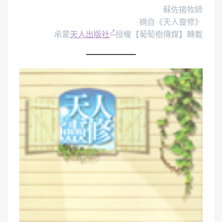
蘇佐揚牧師
摘自《天人靈修》
承蒙
天人出版社
授權【葡萄樹傳媒】轉載