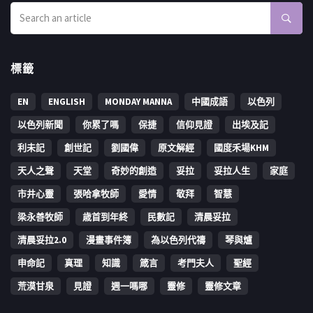
標籤
EN
ENGLISH
MONDAY MANNA
中國成語
以色列
以色列新聞
你累了嗎
保捷
信仰見證
出埃及記
利未記
創世記
劉國偉
原文解經
國度禾場KHM
天人之聲
天堂
奇妙的創造
妥拉
妥拉人生
家庭
市井心靈
張哈拿牧師
愛情
敬拜
智慧
梁永善牧師
歳首到年終
民數記
清晨妥拉
清晨妥拉2.0
漫畫事件簿
為以色列代禱
琴與爐
申命記
真理
知識
箴言
考門夫人
聖經
荒漠甘泉
見證
週一嗎哪
靈修
靈修文章