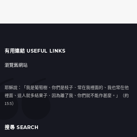
有用連結 USEFUL LINKS
瀏覽舊網站
耶穌說：「我是葡萄樹、你們是枝子．常在我裡面的、我也常在他
裡面、這人就多結果子．因為離了我、你們就不能作甚麼。」（約
15:5）
搜㝷 SEARCH