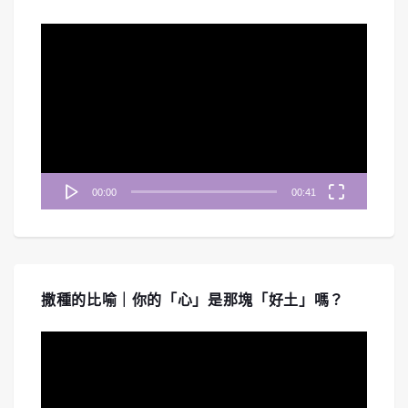
視
訊
播
放
器
00:00
00:41
撒種的比喻｜你的「心」是那塊「好土」嗎？
視
訊
播
放