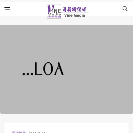
Skip to content
Vine Media
葡萄樹傳媒