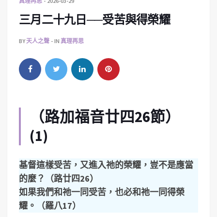
真理再思
2026-03-29
三月二十九日──受苦與得榮耀
BY
天人之聲
IN
真理再思
（路加福音廿四26節）
(1)
基督這樣受苦，又進入祂的榮耀，豈不是應當
的麼？（路廿四26）
如果我們和祂一同受苦，也必和祂一同得榮
耀。（羅八17）