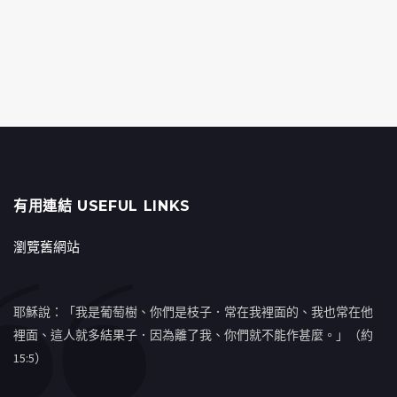
有用連結 USEFUL LINKS
瀏覽舊網站
耶穌說：「我是葡萄樹、你們是枝子．常在我裡面的、我也常在他
裡面、這人就多結果子．因為離了我、你們就不能作甚麼。」（約
15:5）