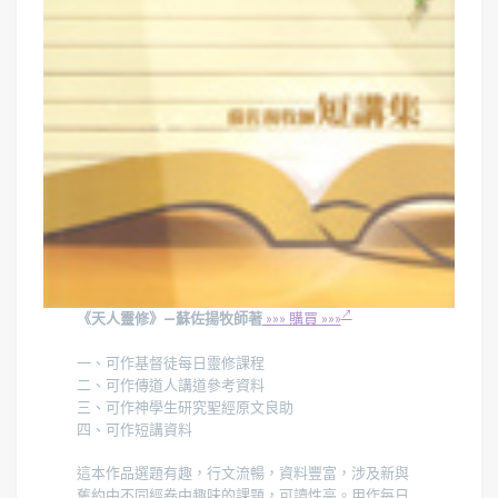
《天人靈修》—蘇佐揚牧師著
»»» 購買 »»»
一、可作基督徒每日靈修課程
二、可作傳道人講道參考資料
三、可作神學生研究聖經原文良助
四、可作短講資料
這本作品選題有趣，行文流暢，資料豐富，涉及新與
舊約中不同經卷中趣味的課題，可讀性高。用作每日