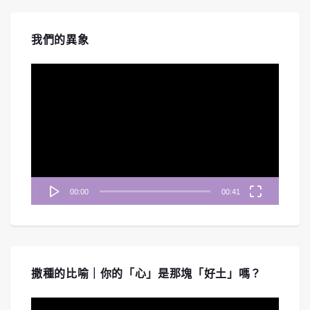
我們的異象
視
訊
播
放
器
00:00
00:41
撒種的比喻｜你的「心」是那塊「好土」嗎？
視