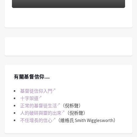
有關基督信仰….
基督徒信仰入門
十字架道
正常的基督徒生活
（倪柝聲）
人的破碎與靈的出來
（倪柝聲）
不住增長的信心
（維格氏 Smith Wigglesworth）