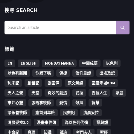
搜㝷 SEARCH
標籤
EN
ENGLISH
MONDAY MANNA
中國成語
以色列
以色列新聞
你累了嗎
保捷
信仰見證
出埃及記
利未記
創世記
劉國偉
原文解經
國度禾場KHM
天人之聲
天堂
奇妙的創造
妥拉
妥拉人生
家庭
市井心靈
張哈拿牧師
愛情
敬拜
智慧
梁永善牧師
歳首到年終
民數記
清晨妥拉
清晨妥拉2.0
漫畫事件簿
為以色列代禱
琴與爐
申命記
真理
知識
箴言
考門夫人
聖經