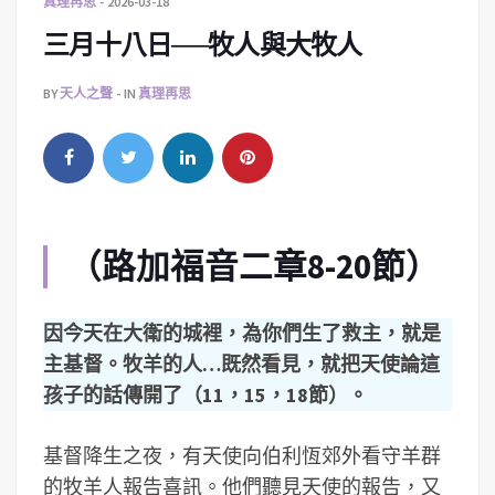
真理再思
2026-03-18
三月十八日──牧人與大牧人
BY
天人之聲
IN
真理再思
（路加福音二章8-20節）
因今天在大衛的城裡，為你們生了救主，就是
主基督。牧羊的人…既然看見，就把天使論這
孩子的話傳開了（11，15，18節）。
基督降生之夜，有天使向伯利恆郊外看守羊群
的牧羊人報告喜訊。他們聽見天使的報告，又