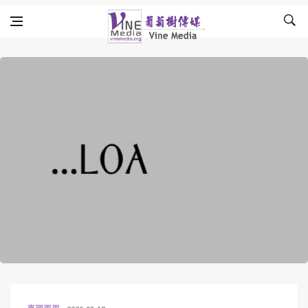
Skip to content
Vine Media
葡萄樹傳媒