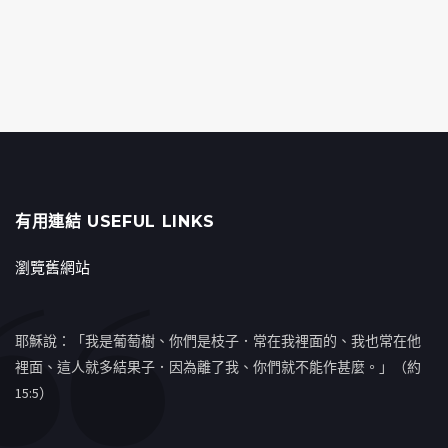
有用連結 USEFUL LINKS
瀏覽舊網站
耶穌說：「我是葡萄樹、你們是枝子．常在我裡面的、我也常在他
裡面、這人就多結果子．因為離了我、你們就不能作甚麼。」（約
15:5）