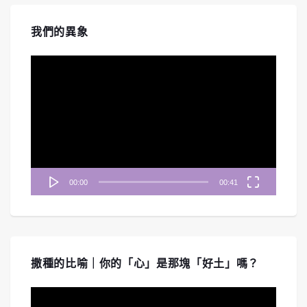
我們的異象
視
訊
播
放
器
00:00
00:41
撒種的比喻｜你的「心」是那塊「好土」嗎？
視