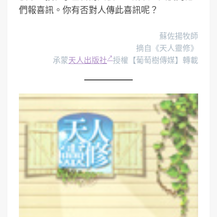
們報喜訊。你有否對人傳此喜訊呢？
蘇佐揚牧師
摘自《天人靈修》
承蒙
天人出版社
授權【葡萄樹傳媒】轉載