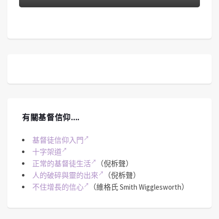
有關基督信仰….
基督徒信仰入門
十字架道
正常的基督徒生活
（倪柝聲）
人的破碎與靈的出來
（倪柝聲）
不住增長的信心
（維格氏 Smith Wigglesworth）