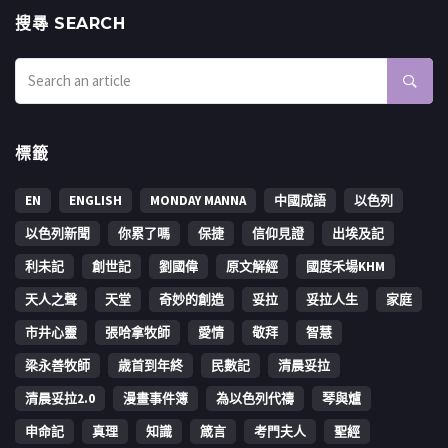
搜㝷 SEARCH
標籤
EN
ENGLISH
MONDAY MANNA
中國成語
以色列
以色列新聞
你累了嗎
保捷
信仰見證
出埃及記
利未記
創世記
劉國偉
原文解經
國度禾場KHM
天人之聲
天堂
奇妙的創造
妥拉
妥拉人生
家庭
市井心靈
張哈拿牧師
愛情
敬拜
智慧
梁永善牧師
歳首到年終
民數記
清晨妥拉
清晨妥拉2.0
漫畫事件簿
為以色列代禱
琴與爐
申命記
真理
知識
箴言
考門夫人
聖經