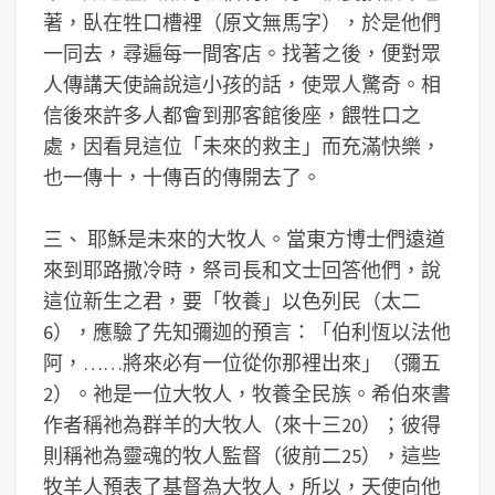
著，臥在牲口槽裡（原文無馬字），於是他們
一同去，尋遍每一間客店。找著之後，便對眾
人傳講天使論說這小孩的話，使眾人驚奇。相
信後來許多人都會到那客館後座，餵牲口之
處，因看見這位「未來的救主」而充滿快樂，
也一傳十，十傳百的傳開去了。
三、 耶穌是未來的大牧人。當東方博士們遠道
來到耶路撒冷時，祭司長和文士回答他們，說
這位新生之君，要「牧養」以色列民（太二
6），應驗了先知彌迦的預言：「伯利恆以法他
阿，……將來必有一位從你那裡出來」（彌五
2）。祂是一位大牧人，牧養全民族。希伯來書
作者稱祂為群羊的大牧人（來十三20）；彼得
則稱祂為靈魂的牧人監督（彼前二25），這些
牧羊人預表了基督為大牧人，所以，天使向他