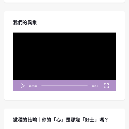
我們的異象
視
訊
播
放
器
00:00
00:41
撒種的比喻｜你的「心」是那塊「好土」嗎？