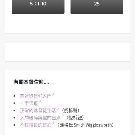
5：1-10
25
有關基督信仰….
基督徒信仰入門
十字架道
正常的基督徒生活
（倪柝聲）
人的破碎與靈的出來
（倪柝聲）
不住增長的信心
（維格氏 Smith Wigglesworth）