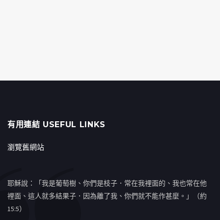
有用連結 USEFUL LINKS
瀏覽舊網站
耶穌說：「我是葡萄樹、你們是枝子．常在我裡面的、我也常在他
裡面、這人就多結果子．因為離了我、你們就不能作甚麼。」（約
15:5）