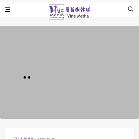
Skip to content
Vine Media
葡萄樹傳媒