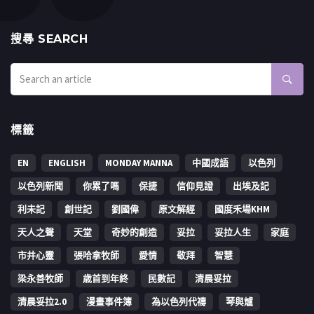
搜㝷 SEARCH
標籤
EN
ENGLISH
MONDAY MANNA
中國成語
以色列
以色列新聞
你累了嗎
保捷
信仰見證
出埃及記
利未記
創世記
劉國偉
原文解經
國度禾場KHM
天人之聲
天堂
奇妙的創造
妥拉
妥拉人生
家庭
市井心靈
張哈拿牧師
愛情
敬拜
智慧
梁永善牧師
歳首到年終
民數記
清晨妥拉
清晨妥拉2.0
漫畫事件簿
為以色列代禱
琴與爐