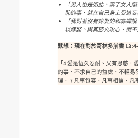
「男人也是如此、棄了女人順
恥的事、就在自己身上受這妄為
「我對著沒有嫁娶的和寡婦說
以嫁娶。與其慾火攻心、倒不如
默想：現在對於哥林多前書 13:
「4 愛是恆久忍耐、又有恩慈．
的事．不求自己的益處．不輕易發
理． 7 凡事包容．凡事相信．凡