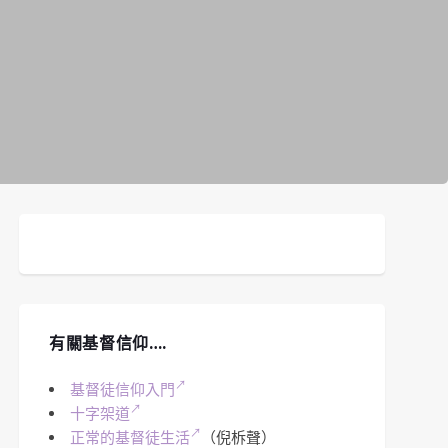
有關基督信仰….
基督徒信仰入門
十字架道
正常的基督徒生活
（倪柝聲）