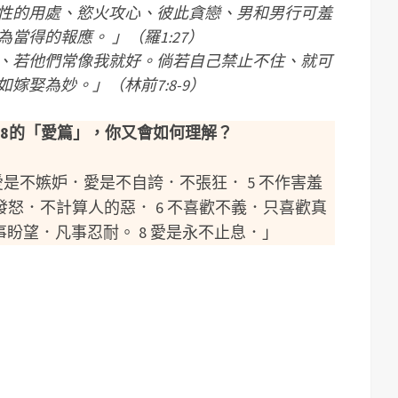
性的用處、慾火攻心、彼此貪戀、男和男行可羞
當得的報應。 」（羅1:27）
、若他們常像我就好。倘若自己禁止不住、就可
嫁娶為妙。」（林前7:8-9）
4-8的「愛篇」，你又會如何理解？
愛是不嫉妒．愛是不自誇．不張狂． 5 不作害羞
怒．不計算人的惡． 6 不喜歡不義．只喜歡真
事盼望．凡事忍耐。 8 愛是永不止息．」