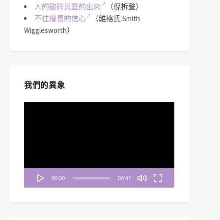
人的破碎與靈的出來
（倪柝聲）
不住增長的信心
（維格氏 Smith
Wigglesworth）
我們的異象
視
訊
播
放
器
00:00
00:41