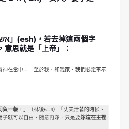
這兩個字當中都包含「אש」
(esh)
，若去掉這兩個字
」 (Jah)，意思就是「上帝」
：
有神在當中：「至於我、和我家、
我們
必定事奉
同負一軛
．」（林後6:14）「丈夫活著的時候、
妻子就可以自由、隨意再嫁．只是要
嫁這在主裡