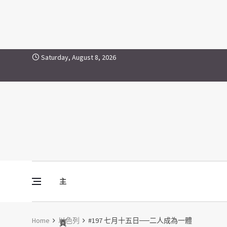
Skip to content
Saturday, August 8, 2026
主
Vine Media
葡萄樹傳媒
Home
以色列
#197 七月十五日──二人成為一體
頁