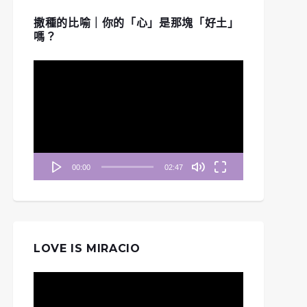
撒種的比喻｜你的「心」是那塊「好土」
嗎？
視
訊
播
放
器
00:00
02:47
LOVE IS MIRACIO
視
訊