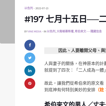
以色列
2022-07-15
#197 七月十五日─
BY
VINE MEDIA
IN
以色列
,
大衛帳幕祭壇
,
希伯來文──隱藏信息
因此、人要離開父母、與妻
人與妻子的關係，在神原本的計
就提到了四次：「二人成為一體」（創2
故此，讓我們從希伯來的原文看
到底神有何特別美妙的安排
（註
希伯來文的男人／丈夫是 איש (‘ish)，女人／