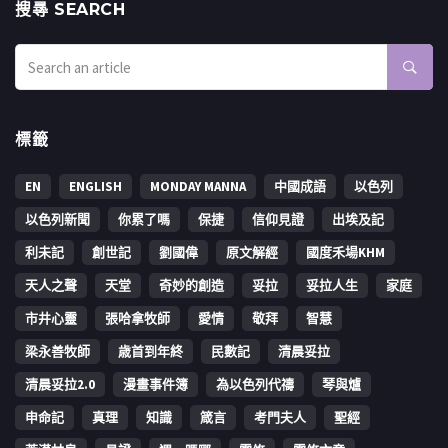
搜㝷 SEARCH
標籤
EN
ENGLISH
MONDAY MANNA
中國成語
以色列
以色列新聞
你累了嗎
保捷
信仰見證
出埃及記
利未記
創世記
劉國偉
原文解經
國度禾場KHM
天人之聲
天堂
奇妙的創造
妥拉
妥拉人生
家庭
市井心靈
張哈拿牧師
愛情
敬拜
智慧
梁永善牧師
歳首到年終
民數記
清晨妥拉
清晨妥拉2.0
漫畫事件簿
為以色列代禱
琴與爐
申命記
真理
知識
箴言
考門夫人
聖經