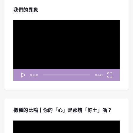
我們的異象
視
訊
播
放
器
00:00
00:41
撒種的比喻｜你的「心」是那塊「好土」嗎？
視
訊