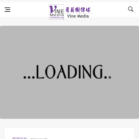
Skip to content
Vine Media
葡萄樹傳媒