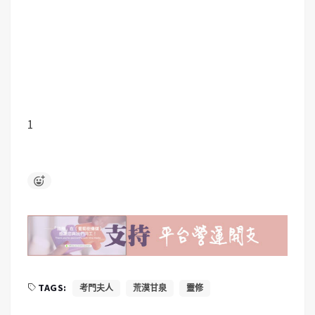
1
TAGS:
考門夫人
荒漠甘泉
靈修