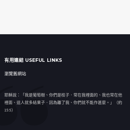
有用連結 USEFUL LINKS
瀏覽舊網站
耶穌說：「我是葡萄樹、你們是枝子．常在我裡面的、我也常在他
裡面、這人就多結果子．因為離了我、你們就不能作甚麼。」（約
15:5）