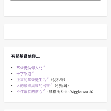
有關基督信仰….
基督徒信仰入門
十字架道
正常的基督徒生活
（倪柝聲）
人的破碎與靈的出來
（倪柝聲）
不住增長的信心
（維格氏 Smith Wigglesworth）