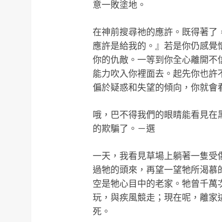
意一敗塗地。
在神前搜尋祂的應許。既得著了
應許是給我的。』若是你仍感覺
你的仇敵。一等到你全心離開不
能力吹入你裡面去。起先你也許
偏於疑惑和失望的傾向，你就會
哦，巴不得我們的眼睛能看見在
的欺騙了。－選
一天，我看見草場上躺著一隻受
過牠的頭來，再望一望牠所渴慕
空是牠心目中的老家。牠曾千萬
玩，與疾風競走；現在呢，離家
死。