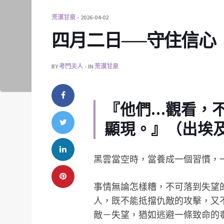
荒漠甘泉
2026-04-02
四月二日──守住信心
BY
考門夫人
IN
荒漠甘泉
『他們…觀看，
顯現。』（出埃及
黑雲當空時，當養成一個習慣，
事情無論怎樣糟，不可落到失望
人，既不能抵擋仇敵的攻擊，又
敵－失望，猶如逃避一條致命的