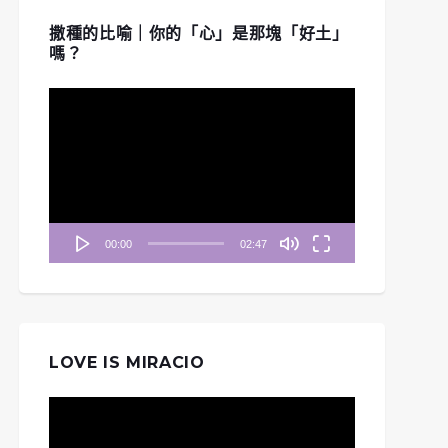
撒種的比喻｜你的「心」是那塊「好土」
嗎？
視
訊
播
放
器
00:00
02:47
LOVE IS MIRACIO
視
訊