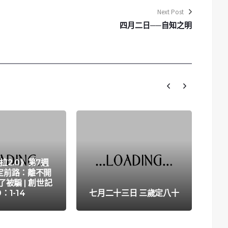
Next Post
四月二日──自知之明
拉2.0》第7週
嘴定前路：離不開
S
了被騙 | 創世記
So
9：1-14
七月二十三日 三歲定八十