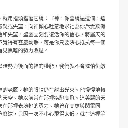
，就用指頭指著它說：『神，你曾說過這個，這
懷疑或失望，向神傾心吐意地求祂為你斥責欺侮
信和失望，聖靈立刻要復活你的信心，將屬天的
不覺得有甚麼動靜，可是你只要決心抵抗每一個
看見黑暗的勢力敗退。
黑暗勢力後面的神的權能，我們就不會懼怕仇敵
傷的老鷹。牠的眼睛仍在射出光來。他慢慢地轉
的天空。牠以前常在那裡疾馳高飛。這美麗的天
次在那裡表演牠的勇力。牠曾在高處與閃電同
這麼遠，只因一次不小心飛得太低，就在這裡等