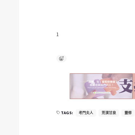
1
TAGS:
考門夫人
荒漠甘泉
靈修