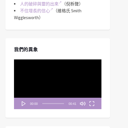
人的破碎與靈的出來
（倪柝聲）
不住增長的信心
（維格氏 Smith
Wigglesworth）
我們的異象
視
訊
播
放
器
00:00
00:41