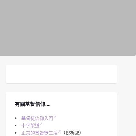
有關基督信仰….
基督徒信仰入門
十字架道
正常的基督徒生活
（倪柝聲）