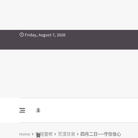
Skip to content
Friday, August 7, 2026
主
Vine Media
葡萄樹傳媒
Home
聖經靈修
荒漠甘泉
四月二日──守住信心
頁