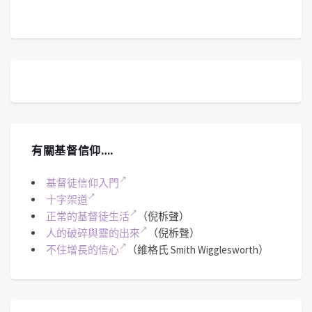
有關基督信仰….
基督徒信仰入門
十字架道
正常的基督徒生活
（倪柝聲）
人的破碎與靈的出來
（倪柝聲）
不住增長的信心
（維格氏 Smith Wigglesworth）