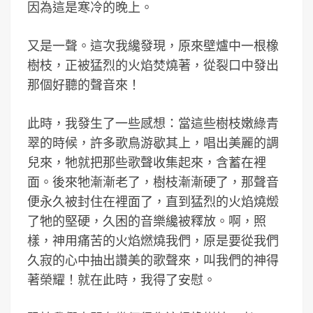
因為這是寒冷的晚上。
又是一聲。這次我纔發現，原來壁爐中一根橡
樹枝，正被猛烈的火焰焚燒著，從裂口中發出
那個好聽的聲音來！
此時，我發生了一些感想：當這些樹枝嫩綠青
翠的時候，許多歌鳥游歇其上，唱出美麗的調
兒來，牠就把那些歌聲收集起來，含蓄在裡
面。後來牠漸漸老了，樹枝漸漸硬了，那聲音
便永久被封住在裡面了，直到猛烈的火焰燒燬
了牠的堅硬，久困的音樂纔被釋放。啊，照
樣，神用痛苦的火焰燃燒我們，原是要從我們
久寂的心中抽出讚美的歌聲來，叫我們的神得
著榮耀！就在此時，我得了安慰。