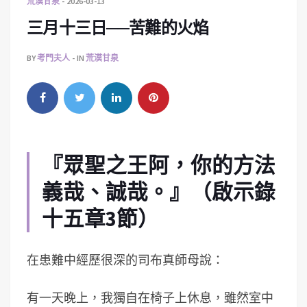
荒漠甘泉
2026-03-13
三月十三日──苦難的火焰
BY
考門夫人
IN
荒漠甘泉
『眾聖之王阿，你的方法
義哉、誠哉。』（啟示錄
十五章3節）
在患難中經歷很深的司布真師母說：
有一天晚上，我獨自在椅子上休息，雖然室中