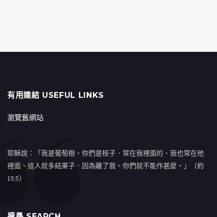
有用連結 USEFUL LINKS
瀏覽舊網站
耶穌說：「我是葡萄樹、你們是枝子．常在我裡面的、我也常在他
裡面、這人就多結果子．因為離了我、你們就不能作甚麼。」（約
15:5）
搜㝷 SEARCH