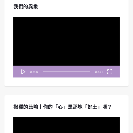
我們的異象
視
訊
播
放
器
00:00
00:41
撒種的比喻｜你的「心」是那塊「好土」嗎？
視
訊