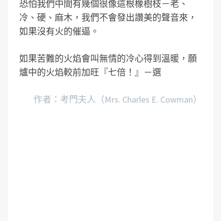
恐怕我們中間有幾個很像這根橡樹枝－老、
冷、硬、麻木，我們不會發出讚美的聲音來，
如果沒有火的催逼。
如果苦難的火焰會叫無情的冷心得到溫暖，願
爐中的火焰較前加旺『七倍！』－選
作者：考門夫人（Mrs. Charles E. Cowman）