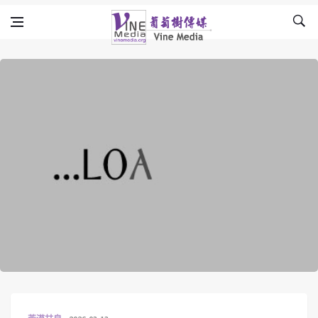
Skip to content
Vine Media
葡萄樹傳媒