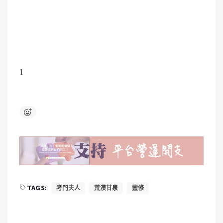
1
TAGS:
考門夫人
荒漠甘泉
靈修