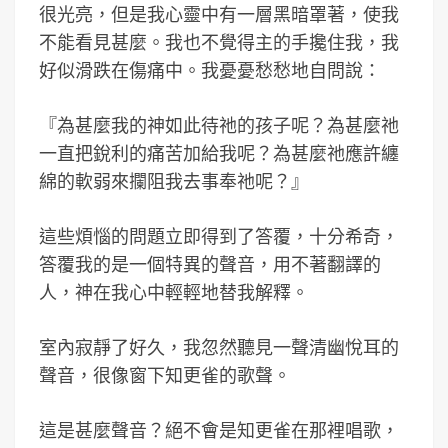
很光亮，但是我心靈中有一層黑暗罩著，使我
不能看見甚麼。我也不覺得主的手攙住我，我
好似滑跌在傷痛中。我憂憂愁愁地自問說：
『為甚麼我的神如此待祂的孩子呢？為甚麼祂
一直把銳利的痛苦加給我呢？為甚麼祂應許纏
綿的軟弱來攔阻我去事奉祂呢？』
這些煩惱的問題立即得到了答覆，十分希奇，
答覆我的是一個特異的聲音，用不著翻譯的
人，神在我心中輕輕地替我解釋。
室內寂靜了好久，我忽然聽見一聲清幽悅耳的
聲音，很像窗下知更雀的歌聲。
這是甚麼聲音？絕不會是知更雀在那裡唱歌，