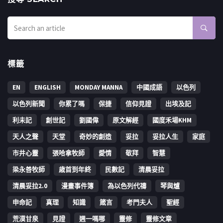
標籤
EN
ENGLISH
MONDAY MANNA
中國成語
以色列
以色列新聞
你累了嗎
保捷
信仰見證
出埃及記
利未記
創世記
劉國偉
原文解經
國度禾場KHM
天人之聲
天堂
奇妙的創造
妥拉
妥拉人生
家庭
市井心靈
張哈拿牧師
愛情
敬拜
智慧
梁永善牧師
歳首到年終
民數記
清晨妥拉
清晨妥拉2.0
漫畫事件簿
為以色列代禱
琴與爐
申命記
真理
知識
箴言
考門夫人
聖經
荒漠甘泉
見證
週一嗎哪
靈修
靈修文章