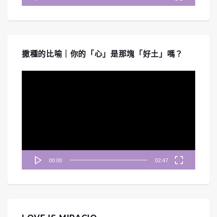
撒種的比喻｜你的「心」是那塊「好土」嗎？
視
訊
播
放
器
00:00
02:47