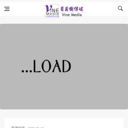
Skip to content
Vine Media
葡萄樹傳媒