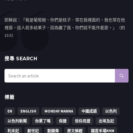
耶穌說：「我是葡萄樹、你們是枝子．常在我裡面的、我也常在他
裡面、這人就多結果子．因為離了我、你們就不能作甚麼。」（約
15:5）
搜㝷 SEARCH
標籤
EN
ENGLISH
MONDAY MANNA
中國成語
以色列
以色列新聞
你累了嗎
保捷
信仰見證
出埃及記
利未記
創世記
劉國偉
原文解經
國度禾場KHM