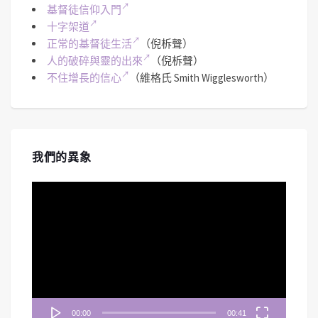
基督徒信仰入門
十字架道
正常的基督徒生活
（倪柝聲）
人的破碎與靈的出來
（倪柝聲）
不住增長的信心
（維格氏 Smith Wigglesworth）
我們的異象
視
訊
播
放
器
00:00
00:41