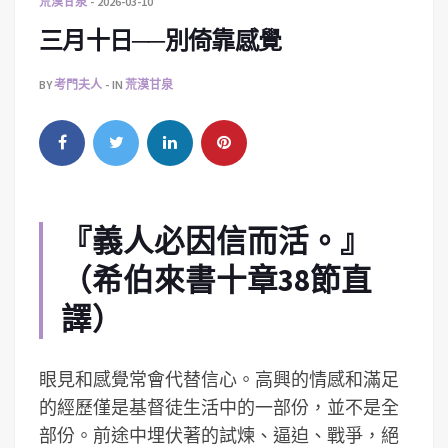
荒漠甘泉
2026-03-10
三月十日──別倚靠感覺
BY
考門夫人
IN
荒漠甘泉
『義人必因信而活。』
（希伯來書十章38節直
譯）
眼見和感覺常會代替信心。高興的情感和滿足
的經歷僅是基督徒生活中的一部份，並不是全
部份。前途中埋伏著的試煉、逼迫、戰爭，絕