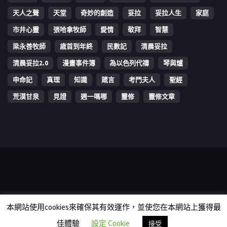
天人之聲
天堂
奇妙的創造
妥拉
妥拉人生
家庭
市井心靈
張哈拿牧師
愛情
敬拜
智慧
梁永善牧師
歳首到年終
民數記
清晨妥拉
清晨妥拉2.0
漫畫事件簿
為以色列代禱
琴與爐
申命記
真理
知識
箴言
考門夫人
聖經
荒漠甘泉
見證
週一嗎哪
靈修
靈修文章
Copyright © 2006-2026 The Vine Media Organization Limited. All
本網站使用cookies來確保其有效運作，並使您在本網站上獲得最
rights reserved.
佳體驗
設定 Cookie
接受