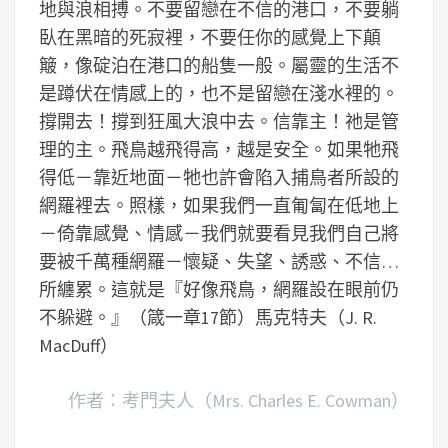
地與浪相搏。不要留戀在不信的港口，不要躺
臥在黑暗的死寂裡，不要任你的感覺上下顛
簸，像碇泊在港口的船隻一般。屬靈的生活不
是蹲伏在情感上的，也不是留戀在淺水裡的。
撐開去！撐到狂風大浪中去。信靠主！祂是管
理的主。飛鳥越飛得高，越是安全。如果牠飛
得低－靠近地面－牠也許會陷入捕鳥者所設的
網羅裡去。照樣，如果我們一直匍匐在低地上
－倚靠感覺、情感－我們就要看見我們自己將
要被千萬種網羅－懷疑、失望、誘惑、不信…
所纏累。這就是『好像飛鳥，網羅設在眼前仍
不躲避。』（箴一章17節）馬克特夫（J. R.
MacDuff）
作者：考門夫人（Mrs. Charles E. Cowman）